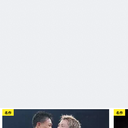
名作
名作