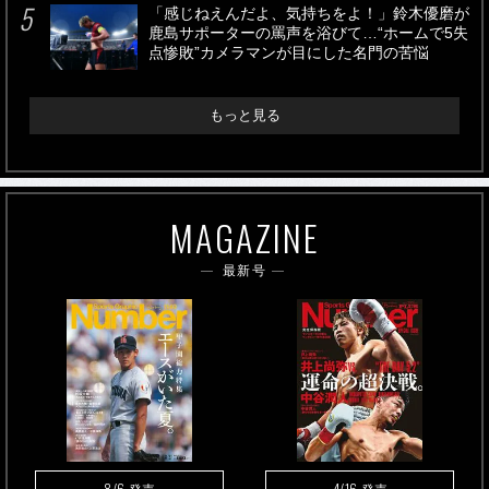
「感じねえんだよ、気持ちをよ！」鈴木優磨が
鹿島サポーターの罵声を浴びて…“ホームで5失
点惨敗”カメラマンが目にした名門の苦悩
もっと見る
MAGAZINE
最新号
8/6
4/16