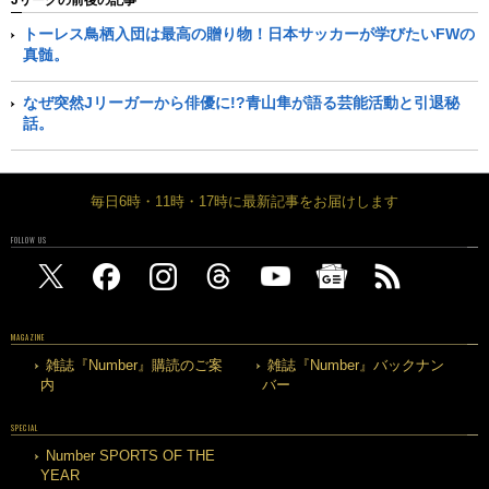
Jリーグの前後の記事
トーレス鳥栖入団は最高の贈り物！日本サッカーが学びたいFWの
真髄。
なぜ突然Jリーガーから俳優に!?青山隼が語る芸能活動と引退秘
話。
毎日6時・11時・17時に最新記事をお届けします
FOLLOW US
MAGAZINE
雑誌『Number』購読のご案
雑誌『Number』バックナン
内
バー
SPECIAL
Number SPORTS OF THE
YEAR