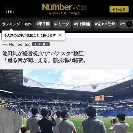
有料会員
毎日6時・11時・17時更新
ランキング
名作
#甲子園
#Jリーグ
#中村剛也
#佐々木朗希
#ラグ
〉
×
今人気の記事が競技ごとに探せます
サッカー
Jリーグ
Number Ex
BACK NUMBER
池田純が経営視点で“パナスタ”検証！
「蹴る音が聞こえる」競技場の秘密。