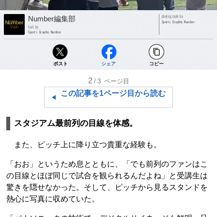
photograph by
Number編集部
Sports Graphic Number
text by
Sports Graphic Number
ポスト
シェア
コピー
2
/3
ページ目
この記事を1ページ目から読む
スタジアム最前列の目線を体感。
また、ピッチ上に降り立つ貴重な経験も。
「おお」というため息とともに、「でも前列のファンはこ
の目線とほぼ同じで試合を観られるんだよね」と受講生は
驚きを隠せなかった。そして、ピッチから見るスタンドを
熱心に写真に収めていた。