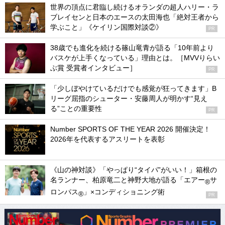
世界の頂点に君臨し続けるオランダの超人ハリー・ラ
ブレイセンと日本のエースの太田海也「絶対王者から
学ぶこと」《ケイリン国際対談②》
PR
38歳でも進化を続ける篠山竜青が語る「10年前より
バスケが上手くなっている」理由とは。［MVVりらい
ぶ賞 受賞者インタビュー］
PR
「少しぼやけているだけでも感覚が狂ってきます」B
リーグ屈指のシューター・安藤周人が明かす“見え
る”ことの重要性
PR
Number SPORTS OF THE YEAR 2026 開催決定！
2026年を代表するアスリートを表彰
《山の神対談》「やっぱり“タイパ”がいい！」箱根の
名ランナー、柏原竜二と神野大地が語る「エアー
サ
®
ロンパス
」×コンディショニング術
®
PR