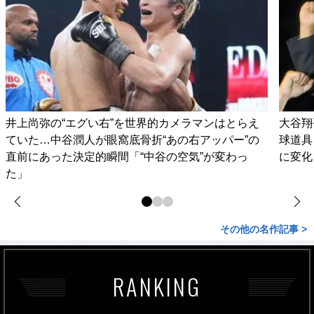
井上尚弥の“エグい右”を世界的カメラマンはとらえ
大谷翔
ていた…中谷潤人が眼窩底骨折“あの右アッパー”の
球道具
直前にあった決定的瞬間「“中谷の空気”が変わっ
に変化
た」
その他の名作記事 >
RANKING