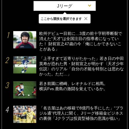
Jリーグ
×
ここから競技を選択できます
最新
24時間
週間
欧州デビュー目前に…3度の前十字靭帯断裂で
消えた“天才”は全国注目の指導者になってい
た！ 財前宣之47歳の今「俺にしかできないこ
とがある」
「上手すぎて近寄りがたかった」若き日の中田
英寿が恐れた男・財前宣之が明かす〈天才少年
伝説〉のリアル「自分の才能を特別とは思わな
かった。ただ…」
若き前園に楢崎、レオナルドに相馬。
横浜Fvs.鹿島の激闘を覚えているか。
「名古屋はあの移籍で8億円を手にした」“ブラ
ジル通”代理人に聞く、Jリーグ移籍金ビジネス
の裏側「Jクラブは投資型補強の意識が低い」