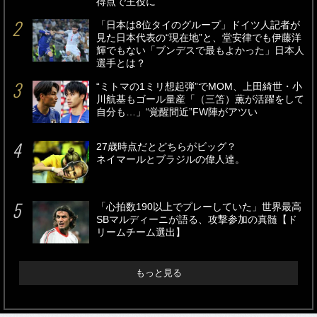
得点で主役に
「日本は8位タイのグループ」ドイツ人記者が
見た日本代表の“現在地”と、堂安律でも伊藤洋
輝でもない「ブンデスで最もよかった」日本人
選手とは？
“ミトマの1ミリ想起弾”でMOM、上田綺世・小
川航基もゴール量産「（三笘）薫が活躍をして
自分も…」“覚醒間近”FW陣がアツい
27歳時点だとどちらがビッグ？
ネイマールとブラジルの偉人達。
「心拍数190以上でプレーしていた」世界最高
SBマルディーニが語る、攻撃参加の真髄【ド
リームチーム選出】
もっと見る