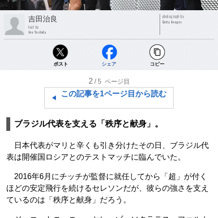
photograph by
吉田治良
Getty Images
text by
Jiro Yoshida
ポスト
シェア
コピー
2
/5
ページ目
この記事を1ページ目から読む
ブラジル代表を支える「秩序と献身」。
日本代表がマリと辛くも引き分けたその日、ブラジル代
表は開催国ロシアとのテストマッチに臨んでいた。
2016年6月にチッチが監督に就任してから「超」が付く
ほどの安定飛行を続けるセレソンだが、彼らの強さを支え
ているのは「秩序と献身」だろう。