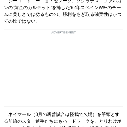
ジーコ、トニーニョ・セレーゾ、ソクラテス、ファルカ
ンの“黄金のカルテット”を擁した'82年スペインW杯のチー
ムに美しさでは劣るものの、勝利をもぎ取る確実性はかつ
ての比ではない。
ADVERTISEMENT
ネイマール（3月の親善試合は怪我で欠場）を筆頭とす
る前線のスター選手たちにもハードワークを、とりわけボ