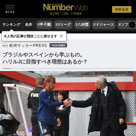
有料会員
毎日6時・11時・17時更新
ランキング
名作
#甲子園
#Jリーグ
#八村塁
#ドジャース
#ソフトバ
〉
×
今人気の記事が競技ごとに探せます
サッカー
海外サッカー
欧州サッカーPRESS
BACK NUMBER
ブラジルやスペインから学ぶもの。
ハリルJに目指すべき理想はあるか？