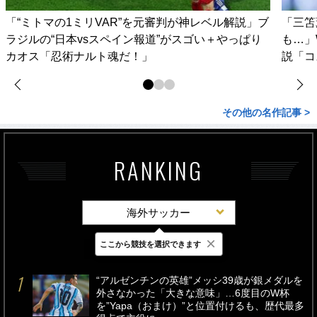
「“ミトマの1ミリVAR”を元審判が神レベル解説」ブ
「三笘
ラジルの“日本vsスペイン報道”がスゴい＋やっぱり
も…」
カオス「忍術ナルト魂だ！」
説「コ
その他の名作記事 >
RANKING
海外サッカー
×
ここから競技を選択できます
最新
24時間
週間
“アルゼンチンの英雄”メッシ39歳が銀メダルを
外さなかった「大きな意味」…6度目のW杯
を”Yapa（おまけ）”と位置付けるも、歴代最多