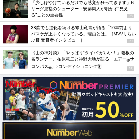
「少しぼやけているだけでも感覚が狂ってきます」B
リーグ屈指のシューター・安藤周人が明かす“見え
る”ことの重要性
PR
38歳でも進化を続ける篠山竜青が語る「10年前より
バスケが上手くなっている」理由とは。［MVVりらい
ぶ賞 受賞者インタビュー］
PR
《山の神対談》「やっぱり“タイパ”がいい！」箱根の
名ランナー、柏原竜二と神野大地が語る「エアー
サ
®
ロンパス
」×コンディショニング術
®
PR