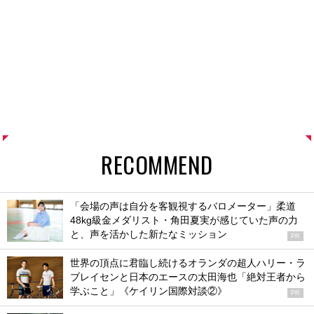
RECOMMEND
「会場の声は自分を客観視するバロメーター」柔道
48kg級金メダリスト・角田夏実が感じていた声の力
と、声を活かした新たなミッション
PR
世界の頂点に君臨し続けるオランダの超人ハリー・ラ
ブレイセンと日本のエースの太田海也「絶対王者から
学ぶこと」《ケイリン国際対談②》
PR