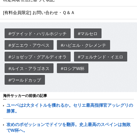
[有料会員限定] お問い合わせ・Ｑ＆Ａ
#ヴァイッド・ハリルホジッチ
#マルセロ
#ダニエウ・アウベス
#ハビエル・クレメンテ
#ジョゼップ・グアルディオラ
#フェルナンド・イエロ
#ルイス・アラゴネス
#ロシアW杯
#ワールドカップ
海外サッカーの前後の記事
ユーベは2大タイトルを獲れるか。セリエ最高指揮官アッレグリの
勝算。
攻めのポゼッションでドイツを翻弄。史上最高のスペインは無敗
でW杯へ。