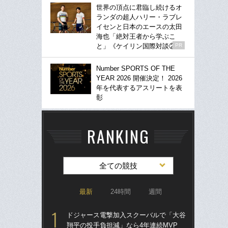
世界の頂点に君臨し続けるオ
ランダの超人ハリー・ラブレ
イセンと日本のエースの太田
海也「絶対王者から学ぶこ
と」《ケイリン国際対談②》
PR
Number SPORTS OF THE
YEAR 2026 開催決定！ 2026
年を代表するアスリートを表
彰
RANKING
全ての競技
最新
24時間
週間
ドジャース電撃加入スクーバルで「大谷
「
翔平の投手負担減」なら4年連続MVP
り