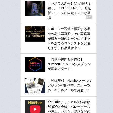
【バボラの新作】NYの輝きを
纏う。「PURE DRIVE」と最
新シューズに限定モデルが登
場
PR
スポーツの現場で撮影する機
会のある写真家、その写真家
が撮る一瞬のシーンにスポッ
トをあてるコンテストを開催
します。作品受付中！
【同僚や仲間とお得に】
NumberPREMIER法人プラン
が募集スタート！
【登録無料】Numberメールマ
ガジン好評配信中。スポーツ
の「今」をメールでお届け！
YouTubeチャンネル登録者数
60,000人突破！バレーボール
や陸上、バスケ、野球などの