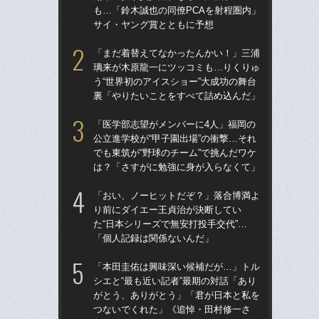
も…「鈴木誠也の同僚PCAを射程圏内」
た“
サイ・ヤング賞とともに予想
「
「まだ着替えてなかったんかい！」三浦
「
璃来が木原龍一にツッコミも…りくりゅ
終わ
う“世界初のアイスショー”大成功の舞台
つか
裏「やりたいことをすべて詰め込んだ」
リ
「医学部志望がメンバーに4人」福岡の
「
公立進学校が“甲子園出場”の衝撃…それ
っ
でも東筑が“野球のチーム”で挑んだワケ
王貞
は？「さすがに勉強に身が入らなくて」
当
「おい、ノーヒットだぞ？」落合博満よ
ド
り前にダイエー王貞治が決断してい
翔平
た“日本シリーズで無安打投手交代”…
も…
「個人記録は関係ないんだ」
サ
「本田圭佑は興味深い候補だが…」トル
「
シエと“最も近い記者”最期の対話「あり
璃
がとう、ありがとう」「君が日本と私を
う“
つないでくれた」《追悼・田村修一さ
裏