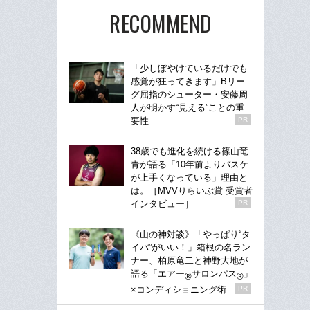
RECOMMEND
「少しぼやけているだけでも
感覚が狂ってきます」Bリー
グ屈指のシューター・安藤周
人が明かす“見える”ことの重
要性
PR
38歳でも進化を続ける篠山竜
青が語る「10年前よりバスケ
が上手くなっている」理由と
は。［MVVりらいぶ賞 受賞者
インタビュー］
PR
《山の神対談》「やっぱり“タ
イパ”がいい！」箱根の名ラン
ナー、柏原竜二と神野大地が
語る「エアー
サロンパス
」
®
®
×コンディショニング術
PR