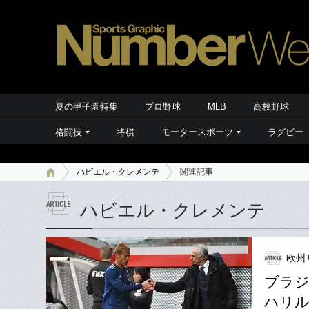
夏の甲子園特集
プロ野球
MLB
高校野球
格闘技
将棋
モータースポーツ
ラグビー
ハビエル・クレメンテ
関連記事
ハビエル・クレメンテ
欧州
ブラ
ハリル