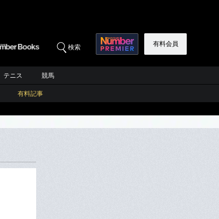
有料会員
検索
テニス
競馬
有料記事