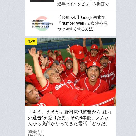
選手のインタビューを動画で
【お知らせ】Google検索で
「Number Web」の記事を見
つけやすくする方法
名作
「もう、ええか」野村克也監督から“戦力
外通告”を受けた男…その9年後、ノムさ
んから突然かかってきた電話「どうだ、
高校野球は？」
加藤弘士
Hiroshi Kato