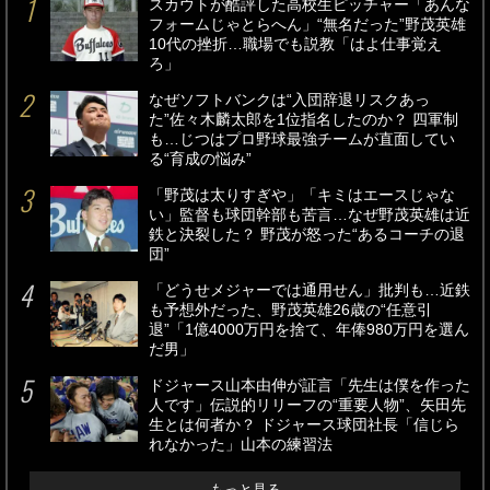
スカウトが酷評した高校生ピッチャー「あんな
フォームじゃとらへん」“無名だった”野茂英雄
10代の挫折…職場でも説教「はよ仕事覚え
ろ」
なぜソフトバンクは“入団辞退リスクあっ
た”佐々木麟太郎を1位指名したのか？ 四軍制
も…じつはプロ野球最強チームが直面してい
る“育成の悩み”
「野茂は太りすぎや」「キミはエースじゃな
い」監督も球団幹部も苦言…なぜ野茂英雄は近
鉄と決裂した？ 野茂が怒った“あるコーチの退
団”
「どうせメジャーでは通用せん」批判も…近鉄
も予想外だった、野茂英雄26歳の“任意引
退”「1億4000万円を捨て、年俸980万円を選ん
だ男」
ドジャース山本由伸が証言「先生は僕を作った
人です」伝説的リリーフの“重要人物”、矢田先
生とは何者か？ ドジャース球団社長「信じら
れなかった」山本の練習法
もっと見る