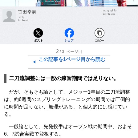
photograph by
笹田幸嗣
Getty Images
text by
Koji Sasada
ポスト
シェア
コピー
2
/3
ページ目
この記事を1ページ目から読む
二刀流調整には一般の練習期間では足りない。
だが、そもそも論として、メジャー1年目の二刀流調整
は、約6週間のスプリングトレーニングの期間では圧倒的
に時間が足りない、無理がある、と個人的には感じてい
る。
一般論として、先発投手はオープン戦の期間中、およそ
6、7試合実戦で登板する。