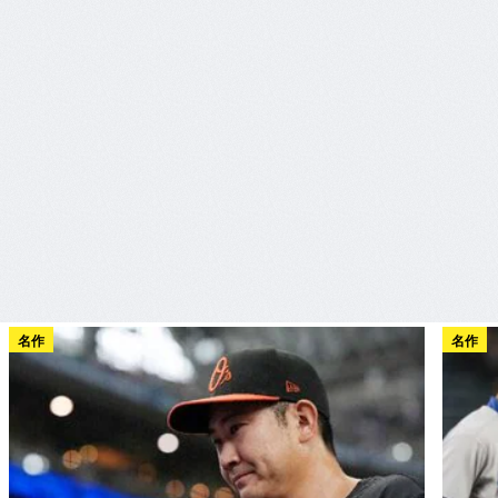
名作
名作