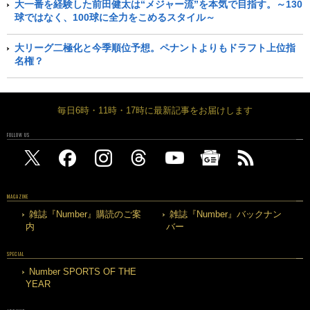
大一番を経験した前田健太は“メジャー流”を本気で目指す。～130
球ではなく、100球に全力をこめるスタイル～
大リーグ二極化と今季順位予想。ペナントよりもドラフト上位指
名権？
毎日6時・11時・17時に最新記事をお届けします
FOLLOW US
MAGAZINE
雑誌『Number』購読のご案
雑誌『Number』バックナン
内
バー
SPECIAL
Number SPORTS OF THE
YEAR