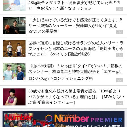
48kg級金メダリスト・角田夏実が感じていた声の力
と、声を活かした新たなミッション
PR
「少しぼやけているだけでも感覚が狂ってきます」B
リーグ屈指のシューター・安藤周人が明かす“見え
る”ことの重要性
PR
世界の頂点に君臨し続けるオランダの超人ハリー・ラ
ブレイセンと日本のエースの太田海也「絶対王者から
学ぶこと」《ケイリン国際対談②》
PR
《山の神対談》「やっぱり“タイパ”がいい！」箱根の
名ランナー、柏原竜二と神野大地が語る「エアー
サ
®
ロンパス
」×コンディショニング術
®
PR
38歳でも進化を続ける篠山竜青が語る「10年前より
バスケが上手くなっている」理由とは。［MVVりらい
ぶ賞 受賞者インタビュー］
PR