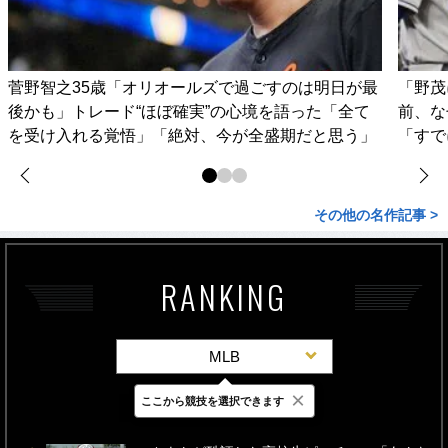
菅野智之35歳「オリオールズで過ごすのは明日が最
「野茂
後かも」トレード“ほぼ確実”の心境を語った「全て
前、な
を受け入れる覚悟」「絶対、今が全盛期だと思う」
「すで
その他の名作記事 >
RANKING
MLB
×
ここから競技を選択できます
最新
24時間
週間