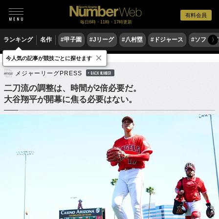
有料会員
毎日6時・11時・17時更新
ランキング
名作
#甲子園
#Jリーグ
#八村塁
#ドジャース
#ソフトバ
〉
×
今人気の記事が競技ごとに探せます
野球
MLB
メジャーリーグPRESS
BACK NUMBER
二刀流の調整は、時間が2倍必要だ。
大谷翔平が開幕に焦る必要はない。