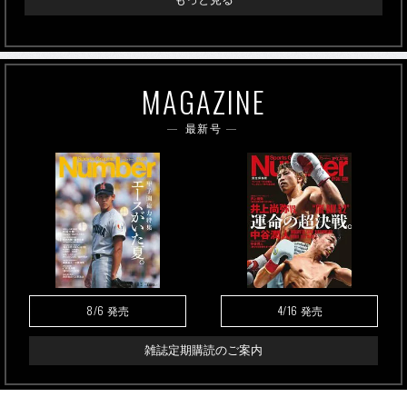
MAGAZINE
最新号
8/6
4/16
発売
発売
雑誌定期購読のご案内