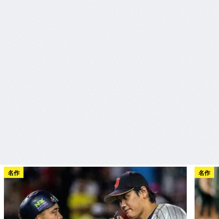
名作
名作