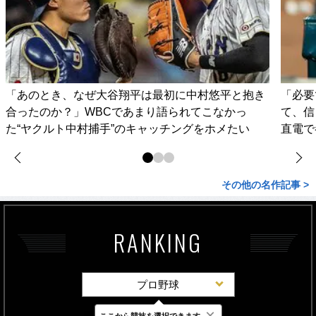
「あのとき、なぜ大谷翔平は最初に中村悠平と抱き
「必要
合ったのか？」WBCであまり語られてこなかっ
て、信
た“ヤクルト中村捕手”のキャッチングをホメたい
直電で
その他の名作記事 >
RANKING
プロ野球
×
ここから競技を選択できます