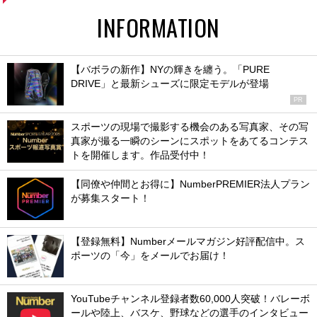
INFORMATION
【バボラの新作】NYの輝きを纏う。「PURE
DRIVE」と最新シューズに限定モデルが登場
PR
スポーツの現場で撮影する機会のある写真家、その写
真家が撮る一瞬のシーンにスポットをあてるコンテス
トを開催します。作品受付中！
【同僚や仲間とお得に】NumberPREMIER法人プラン
が募集スタート！
【登録無料】Numberメールマガジン好評配信中。ス
ポーツの「今」をメールでお届け！
YouTubeチャンネル登録者数60,000人突破！バレーボ
ールや陸上、バスケ、野球などの選手のインタビュー