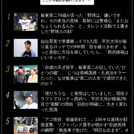
最新
24時間
週間
板東英二79歳が言った「野球は、嫌いです
わ」その本当の意味…取材には警戒心「またお
ちょくられるんか、と」タレント活動で上書き
した“野球人の顔”
仙台育英で準優勝→ドラ1入団…平沢大河が振
り返るロッテでの9年間「殻を破りきれず…も
っと貪欲に方法を探していたら」「西武移籍は
いいキッカケ」
「自虐の天才投手」板東英二が話していた“ひ
とつの嘘”…「じつは長嶋茂雄・王貞治キラー
だった」なぜ板東は“第二の人生”で成功できた
のか？
「僕だろうな、と覚悟はしていました」現役ド
ラフトでロッテ→西武へ…平沢大河が移籍2年
目で“覚醒”の理由「目的が明確に」大きく変わ
った意識
「アゴ骨折、前歯折れて…」156キロ速球が顔
面直撃、ソフトバンク選手が明かす“壮絶死球
の瞬間”「救急車で告げた…“明日も出ます”」オ