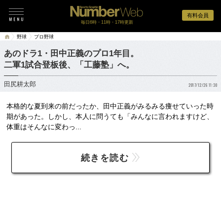
有料会員
毎日6時・11時・17時更新
野球
プロ野球
あのドラ1・田中正義のプロ1年目。
二軍1試合登板後、「工藤塾」へ。
田尻耕太郎
2017/12/26 11:30
本格的な夏到来の前だったか、田中正義がみるみる痩せていった時
期があった。しかし、本人に問うても「みんなに言われますけど、
体重はそんなに変わっ...
続きを読む