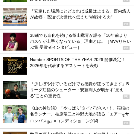
「安定した場所にとどまれば成長は止まる」西内悠人
が故郷・高知で次世代へ伝えた“挑戦する力”
PR
38歳でも進化を続ける篠山竜青が語る「10年前より
バスケが上手くなっている」理由とは。［MVVりらい
ぶ賞 受賞者インタビュー］
PR
Number SPORTS OF THE YEAR 2026 開催決定！
2026年を代表するアスリートを表彰
「少しぼやけているだけでも感覚が狂ってきます」B
リーグ屈指のシューター・安藤周人が明かす“見え
る”ことの重要性
PR
《山の神対談》「やっぱり“タイパ”がいい！」箱根の
名ランナー、柏原竜二と神野大地が語る「エアー
サ
®
ロンパス
」×コンディショニング術
®
PR