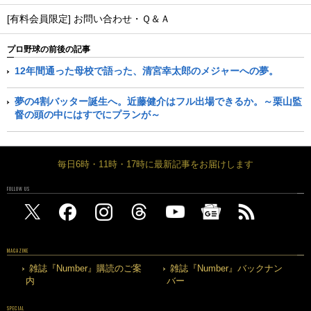
[有料会員限定] お問い合わせ・Ｑ＆Ａ
プロ野球の前後の記事
12年間通った母校で語った、清宮幸太郎のメジャーへの夢。
夢の4割バッター誕生へ。近藤健介はフル出場できるか。～栗山監
督の頭の中にはすでにプランが～
毎日6時・11時・17時に最新記事をお届けします
FOLLOW US
MAGAZINE
雑誌『Number』購読のご案
雑誌『Number』バックナン
内
バー
SPECIAL