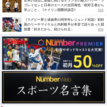
世界の頂点に君臨し続けるオランダの超人ハリー・ラ
ブレイセンと日本のエースの太田海也「絶対王者から
学ぶこと」《ケイリン国際対談②》
PR
《ラグビー界と体操界の同学年レジェンド対談》初対
面のリーチマイケルと内村航平が本音で語り合った競
技愛「好きだから、続けられる」
PR