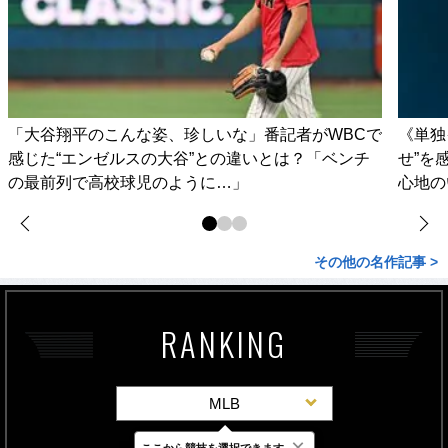
「大谷翔平のこんな姿、珍しいな」番記者がWBCで
《単独
感じた“エンゼルスの大谷”との違いとは？「ベンチ
せ”を
の最前列で高校球児のように…」
心地の
その他の名作記事 >
RANKING
MLB
×
ここから競技を選択できます