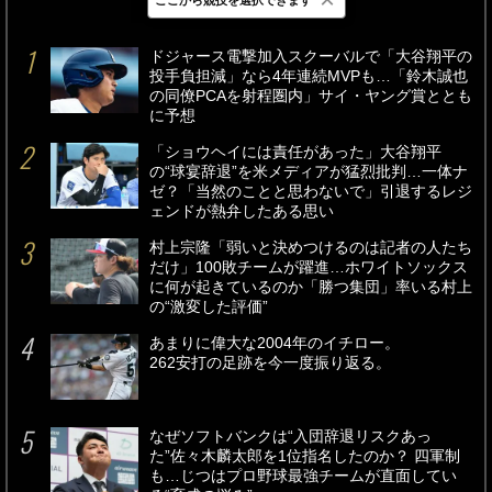
最新
24時間
週間
ドジャース電撃加入スクーバルで「大谷翔平の
投手負担減」なら4年連続MVPも…「鈴木誠也
の同僚PCAを射程圏内」サイ・ヤング賞ととも
に予想
「ショウヘイには責任があった」大谷翔平
の“球宴辞退”を米メディアが猛烈批判…一体ナ
ゼ？「当然のことと思わないで」引退するレジ
ェンドが熱弁したある思い
村上宗隆「弱いと決めつけるのは記者の人たち
だけ」100敗チームが躍進…ホワイトソックス
に何が起きているのか「勝つ集団」率いる村上
の“激変した評価”
あまりに偉大な2004年のイチロー。
262安打の足跡を今一度振り返る。
なぜソフトバンクは“入団辞退リスクあっ
た”佐々木麟太郎を1位指名したのか？ 四軍制
も…じつはプロ野球最強チームが直面してい