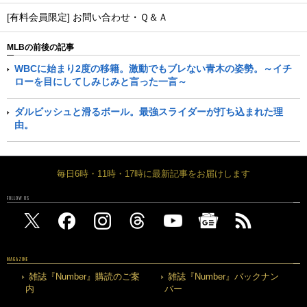
[有料会員限定] お問い合わせ・Ｑ＆Ａ
MLBの前後の記事
WBCに始まり2度の移籍。激動でもブレない青木の姿勢。～イチ
ローを目にしてしみじみと言った一言～
ダルビッシュと滑るボール。最強スライダーが打ち込まれた理
由。
毎日6時・11時・17時に最新記事をお届けします
FOLLOW US
MAGAZINE
雑誌『Number』購読のご案
雑誌『Number』バックナン
内
バー