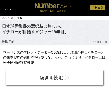
有料会員
毎日6時・11時・17時更新
野球
MLB
日本球界復帰の選択肢は無しか。
イチローが目指すメジャー18年目。
笹田幸嗣
2017/11/07 11:30
マーリンズのデレク・ジーターCEOは3日、球団が持つイチローと
の来季契約の選択権を行使しなかった。これにより、イチローは日
米全球団が獲得可能...
続きを読む