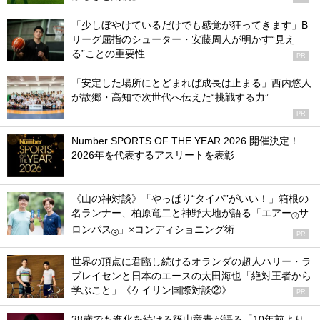
「少しぼやけているだけでも感覚が狂ってきます」B
リーグ屈指のシューター・安藤周人が明かす“見え
る”ことの重要性
PR
「安定した場所にとどまれば成長は止まる」西内悠人
が故郷・高知で次世代へ伝えた“挑戦する力”
PR
Number SPORTS OF THE YEAR 2026 開催決定！
2026年を代表するアスリートを表彰
《山の神対談》「やっぱり“タイパ”がいい！」箱根の
名ランナー、柏原竜二と神野大地が語る「エアー
サ
®
ロンパス
」×コンディショニング術
®
PR
世界の頂点に君臨し続けるオランダの超人ハリー・ラ
ブレイセンと日本のエースの太田海也「絶対王者から
学ぶこと」《ケイリン国際対談②》
PR
38歳でも進化を続ける篠山竜青が語る「10年前より