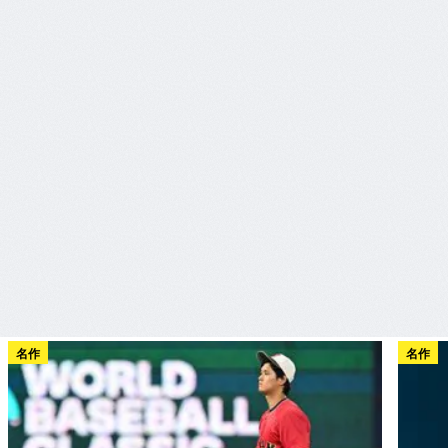
名作
名作