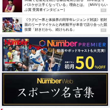
バスケが上手くなっている」理由とは。［MVVりらい
ぶ賞 受賞者インタビュー］
PR
《ラグビー界と体操界の同学年レジェンド対談》初対
面のリーチマイケルと内村航平が本音で語り合った競
技愛「好きだから、続けられる」
PR