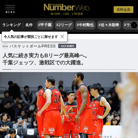
有料会員
毎日6時・11時・17時更新
ランキング
名作
#甲子園
#Jリーグ
#中村剛也
#佐々木朗希
#ラグ
〉
×
今人気の記事が競技ごとに探せます
バスケットボール
Bリーグ
バスケットボールPRESS
BACK NUMBER
人気に続き実力もBリーグ最高峰へ。
千葉ジェッツ、激戦区での大躍進。