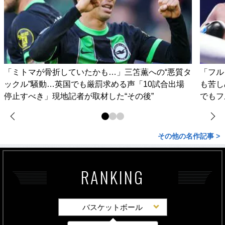
「ミトマが骨折していたかも…」三笘薫への“悪質タ
「フル
ックル”騒動…英国でも厳罰求める声「10試合出場
も苦し
停止すべき」現地記者が取材した“その後”
でもフ
その他の名作記事 >
RANKING
バスケットボール