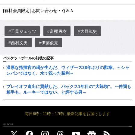
[有料会員限定] お問い合わせ・Ｑ＆Ａ
#千葉ジェッツ
#富樫勇樹
#大野篤史
#西村文男
#伊藤俊亮
バスケットボールの前後の記事
温厚な指揮官の喝が生んだ、ウィザーズ38年ぶりの勲章。～シャ
ンパンではなく、水で祝った勝利～
プレイオフ進出に貢献した、バックス1年目の“大統領”。～仲間も
相手も、ルーキーではない、と評する男～
毎日6時・11時・17時に最新記事をお届けします
FOLLOW US