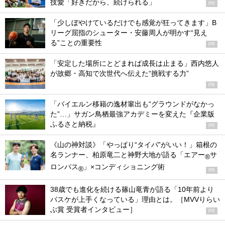
技愛「好きだから、続けられる」
PR
「少しぼやけているだけでも感覚が狂ってきます」B
リーグ屈指のシューター・安藤周人が明かす“見え
る”ことの重要性
PR
「安定した場所にとどまれば成長は止まる」西内悠人
が故郷・高知で次世代へ伝えた“挑戦する力”
PR
「バイエルン移籍の逸材輩出も“グラウンドがなかっ
た”…」サガン鳥栖最強アカデミーを変えた『企業版
ふるさと納税』
PR
《山の神対談》「やっぱり“タイパ”がいい！」箱根の
名ランナー、柏原竜二と神野大地が語る「エアー
サ
®
ロンパス
」×コンディショニング術
®
PR
38歳でも進化を続ける篠山竜青が語る「10年前より
バスケが上手くなっている」理由とは。［MVVりらい
ぶ賞 受賞者インタビュー］
PR