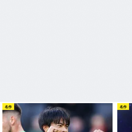
名作
名作