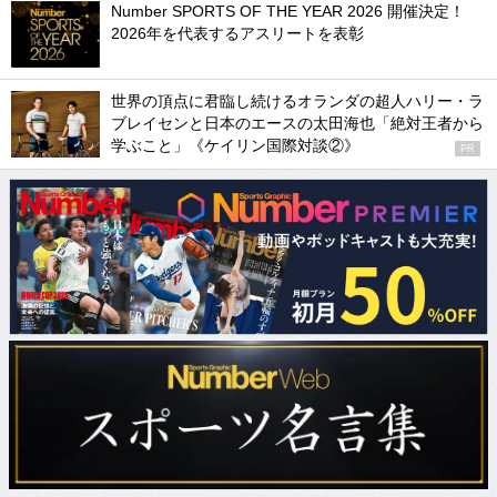
Number SPORTS OF THE YEAR 2026 開催決定！
2026年を代表するアスリートを表彰
世界の頂点に君臨し続けるオランダの超人ハリー・ラ
ブレイセンと日本のエースの太田海也「絶対王者から
学ぶこと」《ケイリン国際対談②》
PR