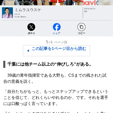
photograph by
ミムラユウスケ
AFLO
text by
Yusuke Mimura
ポスト
シェア
コピー
5
/6
ページ目
この記事を1ページ目から読む
千葉には他チーム以上の“伸びしろ”がある。
39歳の青年指揮官である大野も、CSまでの残された試
合の意義を説く。
「自分たちがもっと、もっとステップアップできるという
ことを信じて、どれくらいやれるのか、です。それを選手
には口酸っぱく言っています。