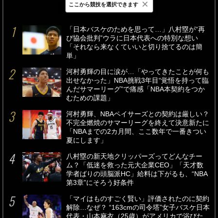
×
ここから競技を選択できます
最新
24時間
週間
「日本バスケのためを思って…」八村塁が“再
び協会批判”ウラに日本代表への特別な想い
「それなら来なくていいと切り捨てるのは簡
単」
河村勇輝の目に涙が…「やってきたことが何も
出せなかった」NBA挑戦3年目“覚悟を持って臨
んだサマーリーグ”で痛感「NBA本契約をつか
むための課題」
河村勇輝、NBAペイサーズとの契約は厳しい？
不完全燃焼のサマーリーグを終えて決意新たに
「NBAまでの2カ月間、ここ数年で一番きつい
夏にします」
八村塁の新天地クリッパーズってどんなチー
ム？「低迷を救った元大企業CEO」「天才数
学者ばりの頭脳派HC」給料は下がるも、“NBA
第3章”にそろう好条件
「マイはものすごく賢い」評価されたのに契約
解除…なぜ？ “163cmの司令塔”女子バスケ日本
代表・山本麻衣（25歳）がアメリカで浴びた