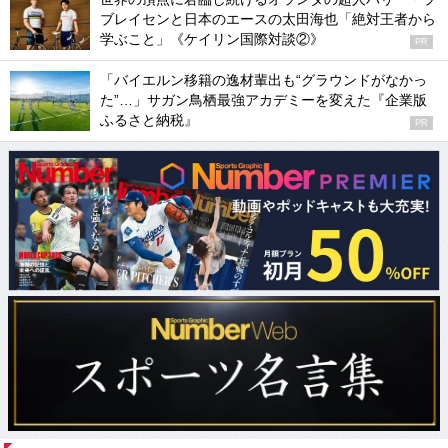
ブレイセンと日本のエースの太田海也「絶対王者から
学ぶこと」《ケイリン国際対談②》
PR
「バイエルン移籍の逸材輩出も“グラウンドがなかっ
た”…」サガン鳥栖最強アカデミーを変えた『企業版
ふるさと納税』
PR