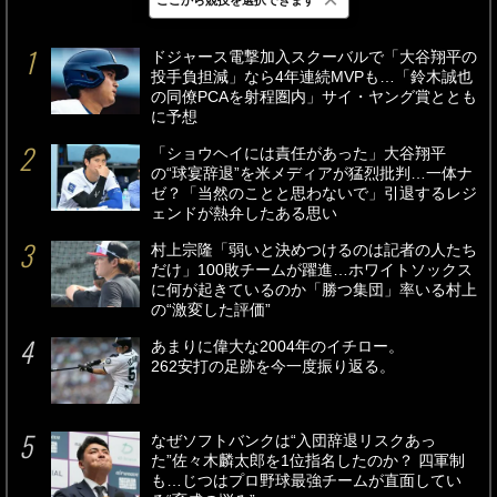
最新
24時間
週間
ドジャース電撃加入スクーバルで「大谷翔平の
投手負担減」なら4年連続MVPも…「鈴木誠也
の同僚PCAを射程圏内」サイ・ヤング賞ととも
に予想
「ショウヘイには責任があった」大谷翔平
の“球宴辞退”を米メディアが猛烈批判…一体ナ
ゼ？「当然のことと思わないで」引退するレジ
ェンドが熱弁したある思い
村上宗隆「弱いと決めつけるのは記者の人たち
だけ」100敗チームが躍進…ホワイトソックス
に何が起きているのか「勝つ集団」率いる村上
の“激変した評価”
あまりに偉大な2004年のイチロー。
262安打の足跡を今一度振り返る。
なぜソフトバンクは“入団辞退リスクあっ
た”佐々木麟太郎を1位指名したのか？ 四軍制
も…じつはプロ野球最強チームが直面してい