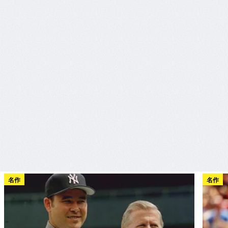
名作
名作