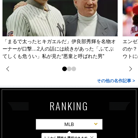
「まるで太ったヒキガエルだ」伊良部秀輝を名物オ
エンゼ
ーナーが口撃…2人の話には続きがあった「ふてぶ
のか？
てしくも危うい」私が見た“悪童と呼ばれた男”
ウトに
その他の名作記事 >
RANKING
MLB
×
ここから競技を選択できます