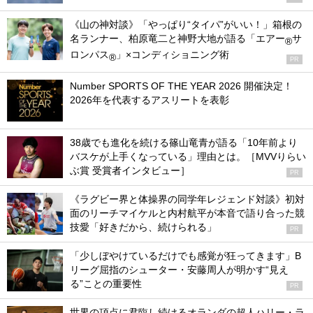
《山の神対談》「やっぱり“タイパ”がいい！」箱根の
名ランナー、柏原竜二と神野大地が語る「エアー
サ
®
ロンパス
」×コンディショニング術
®
PR
Number SPORTS OF THE YEAR 2026 開催決定！
2026年を代表するアスリートを表彰
38歳でも進化を続ける篠山竜青が語る「10年前より
バスケが上手くなっている」理由とは。［MVVりらい
ぶ賞 受賞者インタビュー］
PR
《ラグビー界と体操界の同学年レジェンド対談》初対
面のリーチマイケルと内村航平が本音で語り合った競
技愛「好きだから、続けられる」
PR
「少しぼやけているだけでも感覚が狂ってきます」B
リーグ屈指のシューター・安藤周人が明かす“見え
る”ことの重要性
PR
世界の頂点に君臨し続けるオランダの超人ハリー・ラ