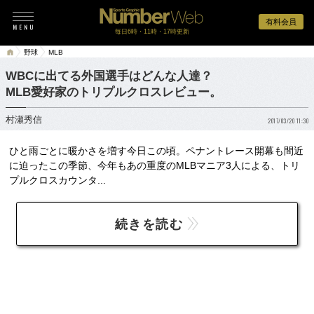
有料会員
毎日6時・11時・17時更新
野球
MLB
WBCに出てる外国選手はどんな人達？
MLB愛好家のトリプルクロスレビュー。
村瀬秀信
2017/03/20 11:30
ひと雨ごとに暖かさを増す今日この頃。ペナントレース開幕も間近
に迫ったこの季節、今年もあの重度のMLBマニア3人による、トリ
プルクロスカウンタ...
続きを読む