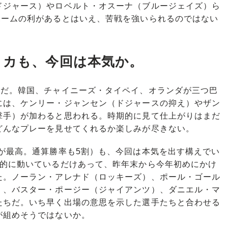
ドジャース）やロベルト・オスーナ（ブルージェイズ）ら
ホームの利があるとはいえ、苦戦を強いられるのではない
リカも、今回は本気か。
だ。韓国、チャイニーズ・タイペイ、オランダが三つ巴
には、ケンリー・ジャンセン（ドジャースの抑え）やザン
撃手）が加わると思われる。時期的に見て仕上がりはまだ
どんなプレーを見せてくれるか楽しみが尽きない。
が最高。通算勝率も5割）も、今回は本気を出す構えでい
極的に動いているだけあって、昨年末から今年初めにかけ
た。ノーラン・アレナド（ロッキーズ）、ポール・ゴール
）、バスター・ポージー（ジャイアンツ）、ダニエル・マ
たちだ。いち早く出場の意思を示した選手たちと合わせる
が組めそうではないか。