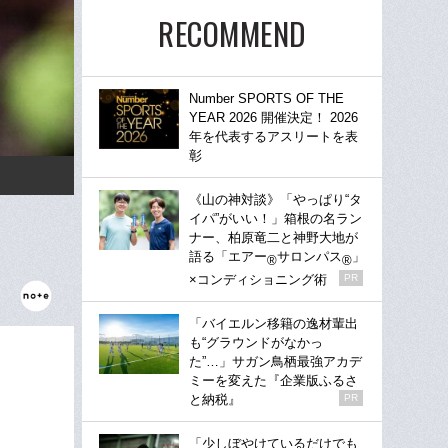
RECOMMEND
Number SPORTS OF THE
YEAR 2026 開催決定！ 2026
年を代表するアスリートを表
彰
《山の神対談》「やっぱり“タ
イパ”がいい！」箱根の名ラン
ナー、柏原竜二と神野大地が
語る「エアー
サロンパス
」
®
®
×コンディショニング術
PR
「バイエルン移籍の逸材輩出
も“グラウンドがなかっ
た”…」サガン鳥栖最強アカデ
ミーを変えた『企業版ふるさ
と納税』
PR
「少しぼやけているだけでも