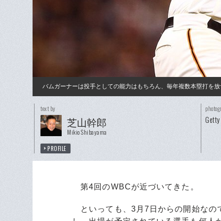
バムガーナーは投手としての能力はもちろん、毎年複数本塁打を放
text by
photog
Getty
芝山幹郎
Mikio Shibayama
PROFILE
第4回のWBCが近づいてきた。
といっても、3月7日からの開始なの