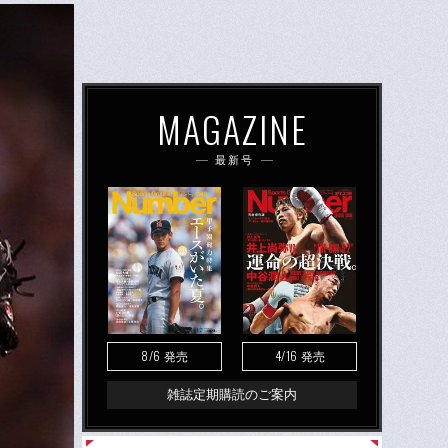
MAGAZINE
最新号
8/6
4/16
発売
発売
雑誌定期購読のご案内