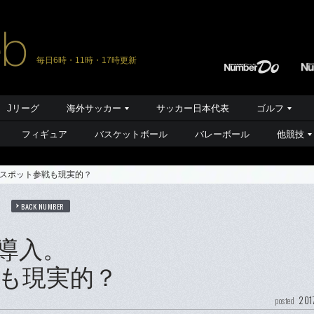
毎日6時・11時・17時更新
Jリーグ
海外サッカー
サッカー日本代表
ゴルフ
フィギュア
バスケットボール
バレーボール
他競技
のスポット参戦も現実的？
ト
BACK NUMBER
導入。
も現実的？
201
posted