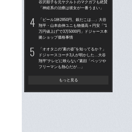
谷沢順子を元ヤクルトのマクガフも絶賛
四
「神経系の治療は彼女が一番うまい」
直面
「ビール1杯2850円、銀だこは…」大谷
「
翔平・山本由伸ユニも物価高＋円安「“1
ッ
万円値上げ”で3万5000円」ドジャース本
は黒
拠ショップ価格事情
平
「オオタニの“素の姿”を知ってるか？」
「オ
ドジャースコーチ3人が明かした…大谷
ド
翔平“テレビに映らない”素顔「ベッツや
翔平
フリーマンも熱心だが…」
フ
もっと見る