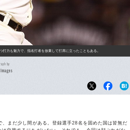
つ打力も魅力で、指名打者を放棄して打席に立ったこともある。
raph by
 Images
で、まだ少し間がある。登録選手28名を固めた国は皆無だ