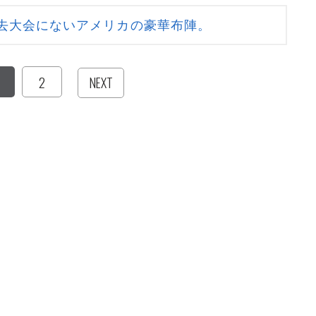
去大会にないアメリカの豪華布陣。
2
NEXT