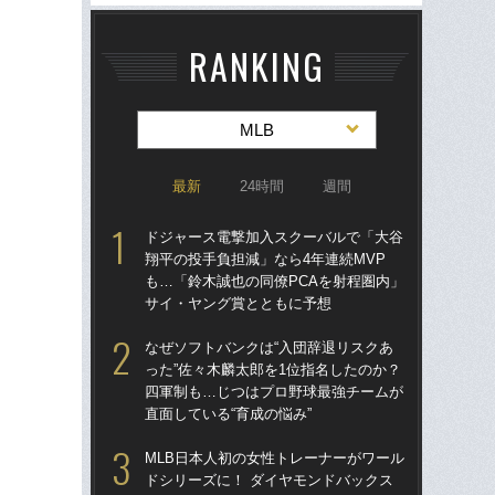
RANKING
MLB
最新
24時間
週間
ドジャース電撃加入スクーバルで「大谷
ド
翔平の投手負担減」なら4年連続MVP
翔平
も…「鈴木誠也の同僚PCAを射程圏内」
も…
サイ・ヤング賞とともに予想
サ
なぜソフトバンクは“入団辞退リスクあ
左ひ
った”佐々木麟太郎を1位指名したのか？
流“
四軍制も…じつはプロ野球最強チームが
ジ
直面している“育成の悩み”
で
MLB日本人初の女性トレーナーがワール
なぜ
ドシリーズに！ ダイヤモンドバックス
った