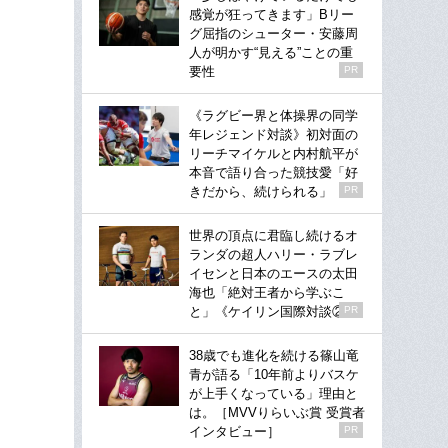
感覚が狂ってきます」Bリー
グ屈指のシューター・安藤周
人が明かす“見える”ことの重
要性
PR
《ラグビー界と体操界の同学
年レジェンド対談》初対面の
リーチマイケルと内村航平が
本音で語り合った競技愛「好
きだから、続けられる」
PR
世界の頂点に君臨し続けるオ
ランダの超人ハリー・ラブレ
イセンと日本のエースの太田
海也「絶対王者から学ぶこ
と」《ケイリン国際対談②》
PR
38歳でも進化を続ける篠山竜
青が語る「10年前よりバスケ
が上手くなっている」理由と
は。［MVVりらいぶ賞 受賞者
インタビュー］
PR