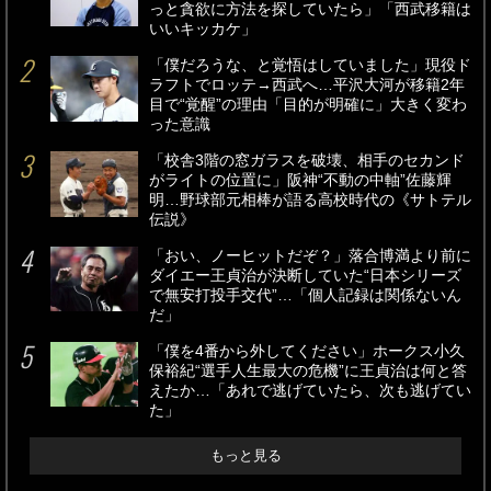
っと貪欲に方法を探していたら」「西武移籍は
いいキッカケ」
「僕だろうな、と覚悟はしていました」現役ド
ラフトでロッテ→西武へ…平沢大河が移籍2年
目で“覚醒”の理由「目的が明確に」大きく変わ
った意識
「校舎3階の窓ガラスを破壊、相手のセカンド
がライトの位置に」阪神“不動の中軸”佐藤輝
明…野球部元相棒が語る高校時代の《サトテル
伝説》
「おい、ノーヒットだぞ？」落合博満より前に
ダイエー王貞治が決断していた“日本シリーズ
で無安打投手交代”…「個人記録は関係ないん
だ」
「僕を4番から外してください」ホークス小久
保裕紀“選手人生最大の危機”に王貞治は何と答
えたか…「あれで逃げていたら、次も逃げてい
た」
もっと見る