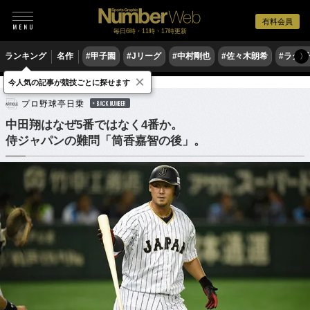
有料会員
毎日6時・11時・17時更新
ランキング
名作
#甲子園
#Jリーグ
#中村剛也
#佐々木朗希
#ラグ
〉
×
今人気の記事が競技ごとに探せます
野球
プロ野球
侍ジャパン
プロ野球亭日乗
BACK NUMBER
中田翔はなぜ5番ではなく4番か。
侍ジャパンの難問「筒香嘉智の後」。