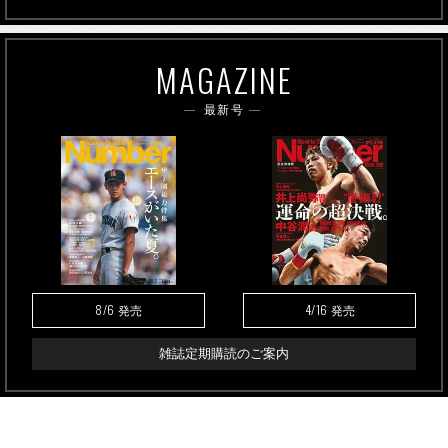
MAGAZINE
最新号
8/6
4/16
発売
発売
雑誌定期購読のご案内