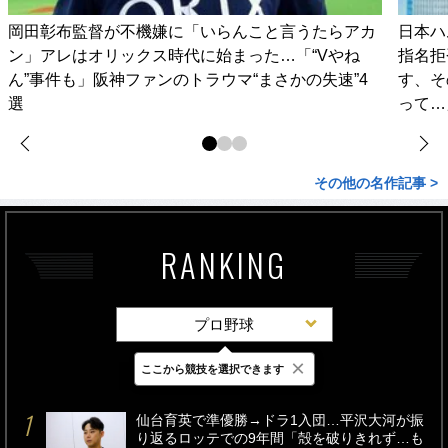
岡田彰布監督が不機嫌に「いらんこと言うたらアカ
日本ハ
ン」アレはオリックス時代に始まった…「“Vやね
指名拒
ん”事件も」阪神ファンのトラウマ“まさかの失速”4
す、そ
選
って…
その他の名作記事 >
RANKING
プロ野球
×
ここから競技を選択できます
最新
24時間
週間
仙台育英で準優勝→ドラ1入団…平沢大河が振
り返るロッテでの9年間「殻を破りきれず…も