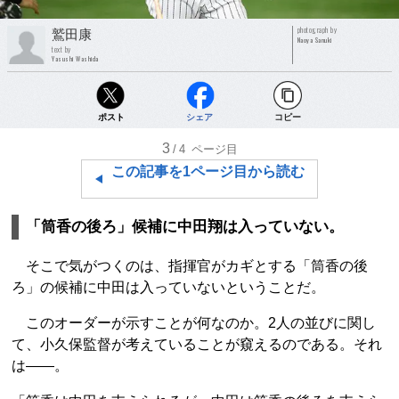
photograph by
鷲田康
Naoya Sanuki
text by
Yasushi Washida
ポスト
シェア
コピー
3
/4
ページ目
この記事を1ページ目から読む
「筒香の後ろ」候補に中田翔は入っていない。
そこで気がつくのは、指揮官がカギとする「筒香の後
ろ」の候補に中田は入っていないということだ。
このオーダーが示すことが何なのか。2人の並びに関し
て、小久保監督が考えていることが窺えるのである。それ
は――。