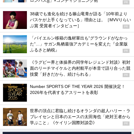
ロンパス
」×コンディショニング術
®
PR
38歳でも進化を続ける篠山竜青が語る「10年前より
バスケが上手くなっている」理由とは。［MVVりらい
ぶ賞 受賞者インタビュー］
PR
「バイエルン移籍の逸材輩出も“グラウンドがなかっ
た”…」サガン鳥栖最強アカデミーを変えた『企業版
ふるさと納税』
PR
《ラグビー界と体操界の同学年レジェンド対談》初対
面のリーチマイケルと内村航平が本音で語り合った競
技愛「好きだから、続けられる」
PR
Number SPORTS OF THE YEAR 2026 開催決定！
2026年を代表するアスリートを表彰
世界の頂点に君臨し続けるオランダの超人ハリー・ラ
ブレイセンと日本のエースの太田海也「絶対王者から
学ぶこと」《ケイリン国際対談②》
PR