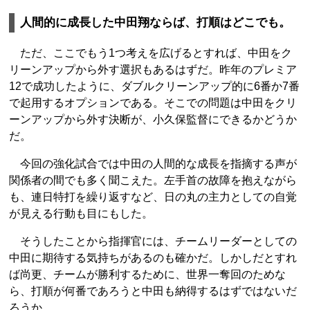
人間的に成長した中田翔ならば、打順はどこでも。
ただ、ここでもう1つ考えを広げるとすれば、中田をク
リーンアップから外す選択もあるはずだ。昨年のプレミア
12で成功したように、ダブルクリーンアップ的に6番か7番
で起用するオプションである。そこでの問題は中田をクリ
ーンアップから外す決断が、小久保監督にできるかどうか
だ。
今回の強化試合では中田の人間的な成長を指摘する声が
関係者の間でも多く聞こえた。左手首の故障を抱えながら
も、連日特打を繰り返すなど、日の丸の主力としての自覚
が見える行動も目にもした。
そうしたことから指揮官には、チームリーダーとしての
中田に期待する気持ちがあるのも確かだ。しかしだとすれ
ば尚更、チームが勝利するために、世界一奪回のためな
ら、打順が何番であろうと中田も納得するはずではないだ
ろうか。