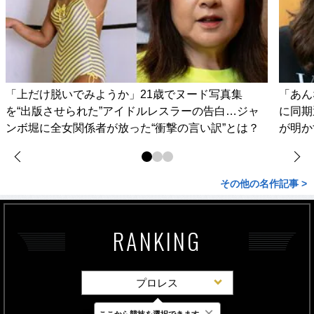
「上だけ脱いでみようか」21歳でヌード写真集
「あん
を“出版させられた”アイドルレスラーの告白…ジャ
に同期
ンボ堀に全女関係者が放った“衝撃の言い訳”とは？
が明か
その他の名作記事 >
RANKING
プロレス
×
ここから競技を選択できます