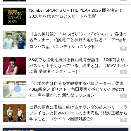
Number SPORTS OF THE YEAR 2026 開催決定！
2026年を代表するアスリートを表彰
《山の神対談》「やっぱり“タイパ”がいい！」箱根の
名ランナー、柏原竜二と神野大地が語る「エアー
サ
®
ロンパス
」×コンディショニング術
®
PR
38歳でも進化を続ける篠山竜青が語る「10年前より
バスケが上手くなっている」理由とは。［MVVりらい
ぶ賞 受賞者インタビュー］
PR
「会場の声は自分を客観視するバロメーター」柔道
48kg級金メダリスト・角田夏実が感じていた声の力
と、声を活かした新たなミッション
PR
世界の頂点に君臨し続けるオランダの超人ハリー・ラ
ブレイセンと日本のエースの太田海也「絶対王者から
学ぶこと」《ケイリン国際対談②》
PR