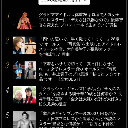
最新
24時間
週間
グラビアアイドル→体重26キロ増で人気女子
プロレスラーに「デカさは武器なので」後藤智
香を変えた“プロレス一本で生きていく”覚悟
「四つん這いで、早く撮って！って…」28歳
で“オールヌード写真集”を出版したアイドルレ
スラーの本音…大向美智子が撮影オファー
を“快諾”した理由
「下着をハサミで切って、真っ裸にさせら
れ…」女子レスラー初の“オールヌード写真
集”も、井上貴子のプロ意識「私にとっては“作
品”です」《全女BEST》
「クラッシュ・ギャルズに学んだ」“全女のス
タイル”を継承する暁千華20歳とは何者か？ 長
与千種を直撃…「全女は大嫌いだけど大好き」
松永兄弟の遺言
「非合法ギャンブルで一晩2000万円を溶か
し…」日本プロレスから追放された“伝説のレ
スラー”豊登とは何者か？「“親方と不仲説”…