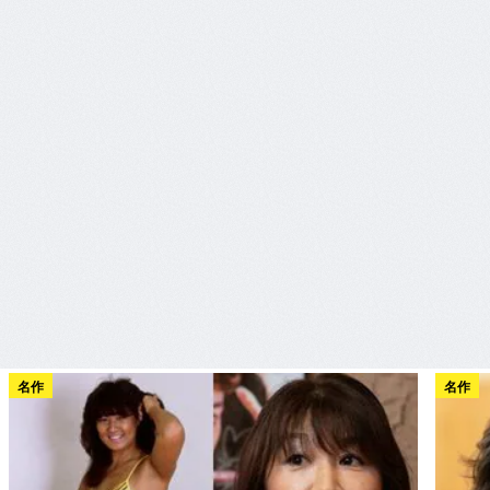
名作
名作