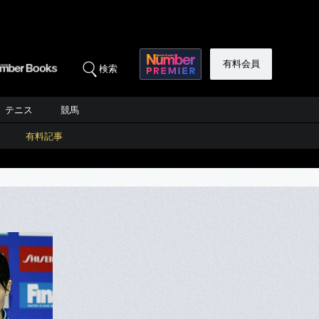
有料会員
検索
テニス
競馬
有料記事