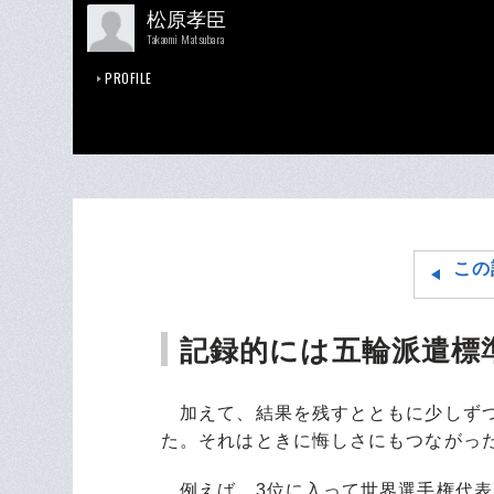
松原孝臣
Takaomi Matsubara
PROFILE
この
記録的には五輪派遣標
加えて、結果を残すとともに少しずつ
た。それはときに悔しさにもつながっ
例えば、3位に入って世界選手権代表