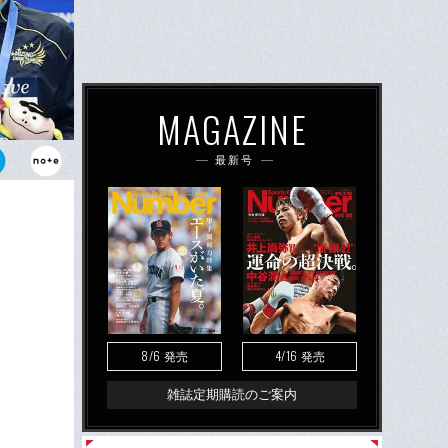
MAGAZINE
最新号
イで金メダル
た。
8/6
4/16
発売
発売
雑誌定期購読のご案内