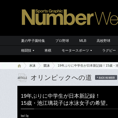
夏の甲子園特集
プロ野球
MLB
高校野球
格闘技
将棋
モータースポーツ
ラグビー
水泳
競泳
19年ぶりに中学生が日本新記録！15歳・
オリンピックへの道
BACK NUMBER
19年ぶりに中学生が日本新記録！
15歳・池江璃花子は水泳女子の希望。
text by