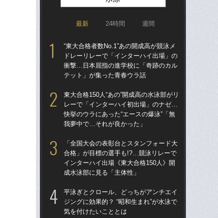
最新
24時間
週間
“東大合格者数No.1”あの開成高が競泳メ
“東
ドレーリレーで「インターハイ出場」の
ド
衝撃…日本屈指の進学校に「奇跡のカル
衝
テット」が集った青春ウラ話
テ
東大合格150人“あの”開成高の水泳部がリ
東大
レーで「インターハイ初出場」のナゼ…
レ
快挙のウラにあった“エースの爆泳”「無
快挙
我夢中で…それが良かった」
我
「全国大会の表彰台とスタンフォード大
「
合格」が目標の選手も!?…競泳リレーで
合格
インターハイ出場《東大合格150人》開
イン
成水泳部に見る「主体性」
成
平泳ぎとクロール、どっちがアンチエイ
平
ジングに効果的？ “昭和生まれ”が水泳で
ジン
気を付けたいこととは
気