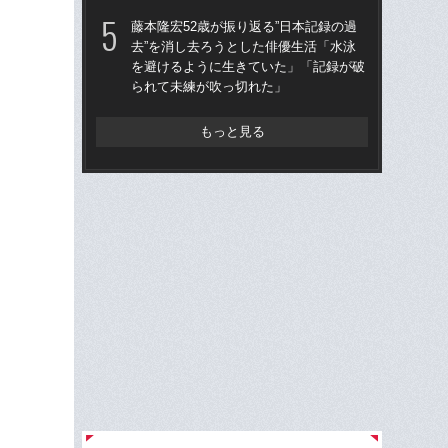
藤本隆宏52歳が振り返る”日本記録の過
「
去”を消し去ろうとした俳優生活「水泳
ル」
を避けるように生きていた」「記録が破
2世
られて未練が吹っ切れた」
振
もっと見る