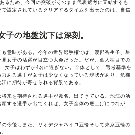
であるため、今回の突破がそのまま代表選考に直結するも
準で設定されているクリアするタイムを出せたのは、自信
女子の地盤沈下は深刻。
も意味がある。今年の世界選手権では、渡部香生子、星
一見女子の活躍が目立つ大会だった。だが、個人種目での
し、女子はわずか4名に過ぎない。全体として、選考基準を
実力ある選手が女子は少なくなっている現状があり、危機
池江に期待が寄せられる背景である。
将来を期待される選手が数名、出てきている。池江の活
台頭する選手が出てくれば、女子全体の底上げにつなが
の今後もまた、リオデジャネイロ五輪そして東京五輪の
る。