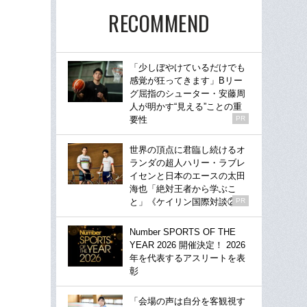
RECOMMEND
「少しぼやけているだけでも
感覚が狂ってきます」Bリー
グ屈指のシューター・安藤周
人が明かす“見える”ことの重
要性
PR
世界の頂点に君臨し続けるオ
ランダの超人ハリー・ラブレ
イセンと日本のエースの太田
海也「絶対王者から学ぶこ
と」《ケイリン国際対談②》
PR
Number SPORTS OF THE
YEAR 2026 開催決定！ 2026
年を代表するアスリートを表
彰
「会場の声は自分を客観視す