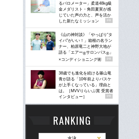
るバロメーター」柔道48kg級
金メダリスト・角田夏実が感
じていた声の力と、声を活か
した新たなミッション
PR
《山の神対談》「やっぱり“タ
イパ”がいい！」箱根の名ラン
ナー、柏原竜二と神野大地が
語る「エアー
サロンパス
」
®
®
×コンディショニング術
PR
38歳でも進化を続ける篠山竜
青が語る「10年前よりバスケ
が上手くなっている」理由と
は。［MVVりらいぶ賞 受賞者
インタビュー］
PR
RANKING
水泳