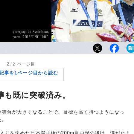
Kyodo News
photograph by
2015/11/01 11:00
posted
池江（左）は、8月の世界水泳200ｍバタフラ
の星奈津美（右）を破っての日本新記録だっ
2
/2
ページ目
記事を1ページ目から読む
準も既に突破済み。
舞台が大きくなることで、目標を高く持つようになっ
た。
入りを決めた日本選手権の200m自由形の後は、涙が止ま