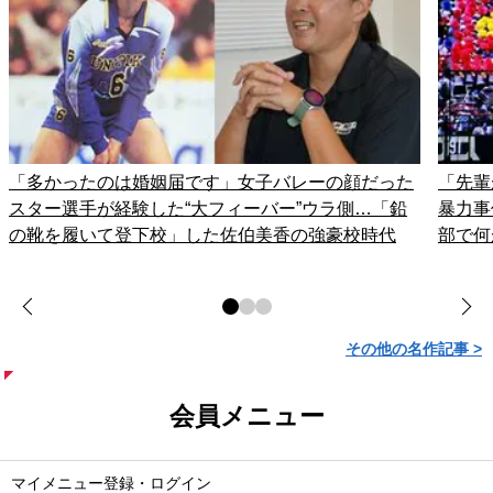
「多かったのは婚姻届です」女子バレーの顔だった
「先輩
スター選手が経験した“大フィーバー”ウラ側…「鉛
暴力事
の靴を履いて登下校」した佐伯美香の強豪校時代
部で何
その他の名作記事 >
会員メニュー
マイメニュー登録・ログイン