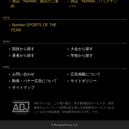
雑誌『Number』購読のご案
雑誌『Number』バックナン
内
バー
SPECIAL
Number SPORTS OF THE
YEAR
ARCHIVE
競技から探す
大会から探す
著者から探す
学校から探す
OTHERS
お問い合わせ
広告掲載について
動画・バナー広告について
サイトポリシー
サイトマップ
ABJマークは、この電子書店・電子書籍配信サービスが、著作
権者からコンテンツ使用許諾を得た正規版配信サービスである
ことを示す登録商標（登録番号6091713号）です。
© Bungeishunju Ltd.