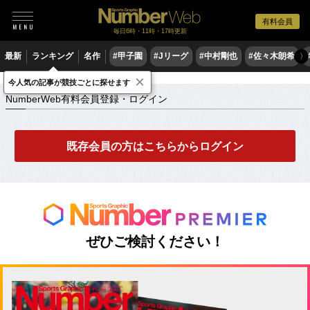
有料会員
毎日6時・11時・17時更新
最新
ランキング
名作
#甲子園
#Jリーグ
#中村剛也
#佐々木朗希
〉
×
NumberWeb有料会員登録・ログイン
今人気の記事が競技ごとに探せます
NumberWeb有料会員登録・ログイン
既存会員の方はこちらからログイン
ぜひご検討ください！