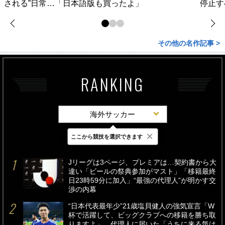
される”日常…「日本語版も買ったよ」
停止す
その他の名作記事 >
RANKING
海外サッカー
×
ここから競技を選択できます
最新
24時間
週間
Jリーグは3ページ、プレミアは…契約書から大
違い「ビールの祭典参加がマスト」「移籍最終
日23時59分に加入」“最強の代理人”が明かす交
渉の内幕
“日本代表最年少”21歳塩貝健人の強気宣言「W
杯で活躍して、ビッグクラブへの移籍を勝ち取
りますよ」…代理人に届いた「うちに来る気は