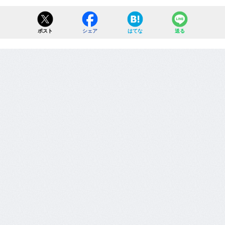
ポスト
シェア
はてな
送る