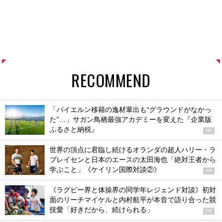
RECOMMEND
「バイエルン移籍の逸材輩出も“グラウンドがなかっ
た”…」サガン鳥栖最強アカデミーを変えた『企業版
ふるさと納税』
PR
世界の頂点に君臨し続けるオランダの超人ハリー・ラ
ブレイセンと日本のエースの太田海也「絶対王者から
学ぶこと」《ケイリン国際対談②》
PR
《ラグビー界と体操界の同学年レジェンド対談》初対
面のリーチマイケルと内村航平が本音で語り合った競
技愛「好きだから、続けられる」
PR