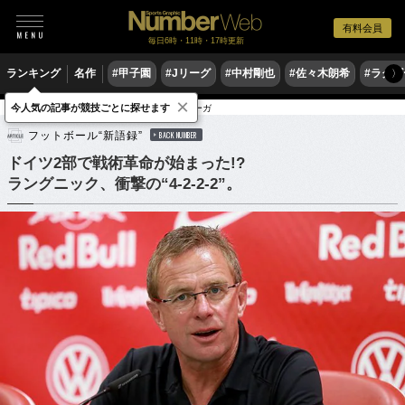
有料会員
毎日6時・11時・17時更新
ランキング
名作
#甲子園
#Jリーグ
#中村剛也
#佐々木朗希
#ラグ
〉
×
今人気の記事が競技ごとに探せます
サッカー
海外サッカー
ブンデスリーガ
フットボール“新語録”
BACK NUMBER
ドイツ2部で戦術革命が始まった!?
ラングニック、衝撃の“4-2-2-2”。