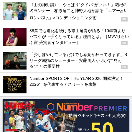
《山の神対談》「やっぱり“タイパ”がいい！」箱根の
名ランナー、柏原竜二と神野大地が語る「エアー
サ
®
ロンパス
」×コンディショニング術
®
PR
38歳でも進化を続ける篠山竜青が語る「10年前より
バスケが上手くなっている」理由とは。［MVVりらい
ぶ賞 受賞者インタビュー］
PR
「少しぼやけているだけでも感覚が狂ってきます」B
リーグ屈指のシューター・安藤周人が明かす“見え
る”ことの重要性
PR
Number SPORTS OF THE YEAR 2026 開催決定！
2026年を代表するアスリートを表彰