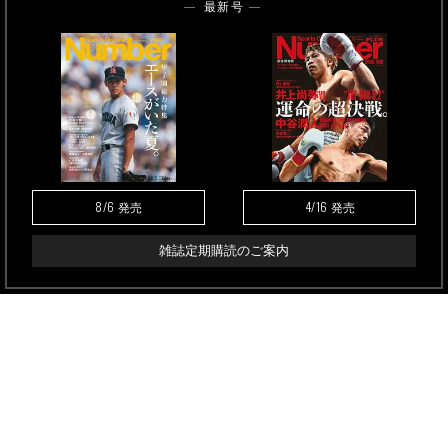
最新号
8/6
4/16
発売
発売
雑誌定期購読のご案内