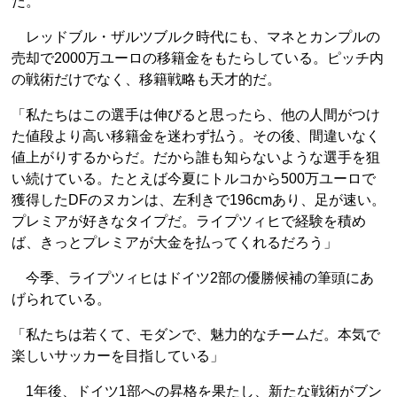
だ。
レッドブル・ザルツブルク時代にも、マネとカンプルの
売却で2000万ユーロの移籍金をもたらしている。ピッチ内
の戦術だけでなく、移籍戦略も天才的だ。
「私たちはこの選手は伸びると思ったら、他の人間がつけ
た値段より高い移籍金を迷わず払う。その後、間違いなく
値上がりするからだ。だから誰も知らないような選手を狙
い続けている。たとえば今夏にトルコから500万ユーロで
獲得したDFのヌカンは、左利きで196cmあり、足が速い。
プレミアが好きなタイプだ。ライプツィヒで経験を積め
ば、きっとプレミアが大金を払ってくれるだろう」
今季、ライプツィヒはドイツ2部の優勝候補の筆頭にあ
げられている。
「私たちは若くて、モダンで、魅力的なチームだ。本気で
楽しいサッカーを目指している」
1年後、ドイツ1部への昇格を果たし、新たな戦術がブン