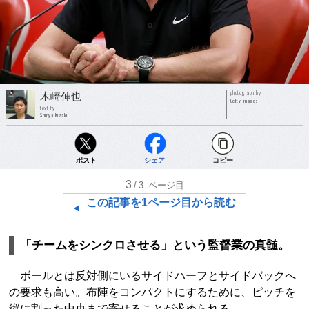
photograph by
木崎伸也
Getty Images
text by
Shinya Kizaki
ポスト
シェア
コピー
3
/3
ページ目
この記事を1ページ目から読む
「チームをシンクロさせる」という監督業の真髄。
ボールとは反対側にいるサイドハーフとサイドバックへ
の要求も高い。布陣をコンパクトにするために、ピッチを
縦に割った中央まで寄せることが求められる。