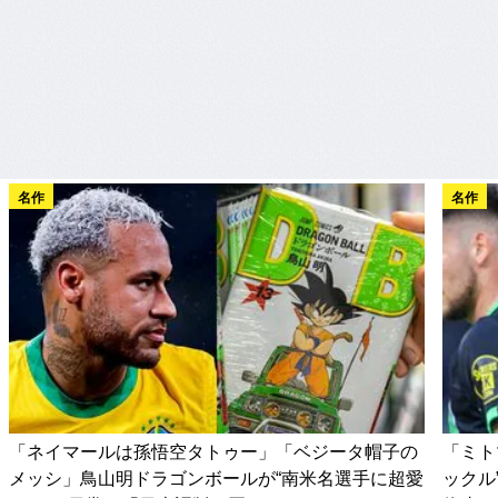
名作
名作
「ネイマールは孫悟空タトゥー」「ベジータ帽子の
「ミト
メッシ」鳥山明ドラゴンボールが“南米名選手に超愛
ックル