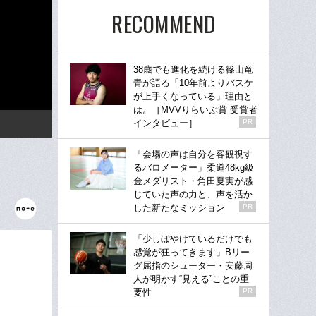
RECOMMEND
38歳でも進化を続ける篠山竜
青が語る「10年前よりバスケ
が上手くなっている」理由と
は。［MVVりらいぶ賞 受賞者
インタビュー］
PR
「会場の声は自分を客観視す
るバロメーター」柔道48kg級
金メダリスト・角田夏実が感
じていた声の力と、声を活か
した新たなミッション
PR
「少しぼやけているだけでも
感覚が狂ってきます」Bリー
グ屈指のシューター・安藤周
人が明かす“見える”ことの重
要性
PR