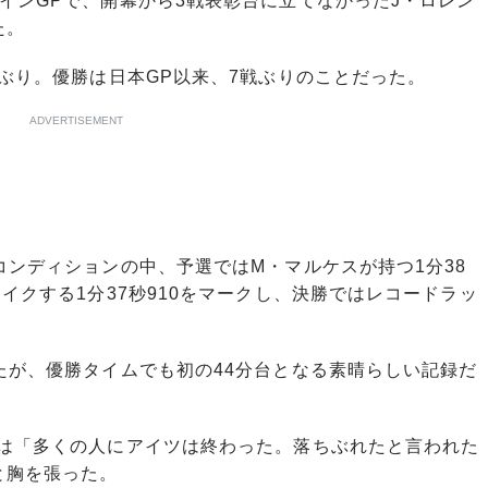
インGPで、開幕から3戦表彰台に立てなかったJ・ロレン
た。
ぶり。優勝は日本GP以来、7戦ぶりのことだった。
ADVERTISEMENT
ンディションの中、予選ではM・マルケスが持つ1分38
イクする1分37秒910をマークし、決勝ではレコードラッ
たが、優勝タイムでも初の44分台となる素晴らしい記録だ
は「多くの人にアイツは終わった。落ちぶれたと言われた
と胸を張った。