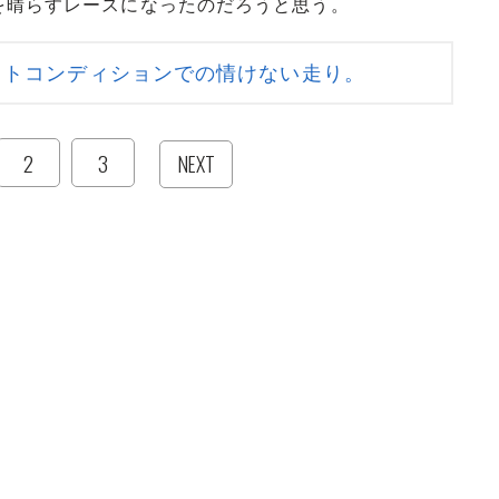
を晴らすレースになったのだろうと思う。
ットコンディションでの情けない走り。
2
3
NEXT