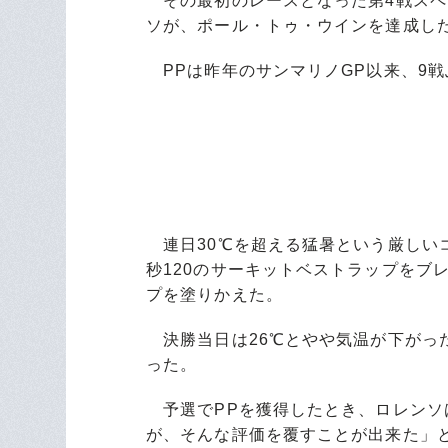
その最初のレースとなった第4戦スペ
ソが、ポール・トゥ・ウインを達成し
PPは昨年のサンマリノGP以来、9戦
連日30℃を超える猛暑という厳しいコ
秒120のサーキットベストラップをブレ
プを塗りかえた。
決勝当日は26℃とやや気温が下がっ
った。
予選でPPを獲得したとき、ロレンソ
が、そんな評価を覆すことが出来た」