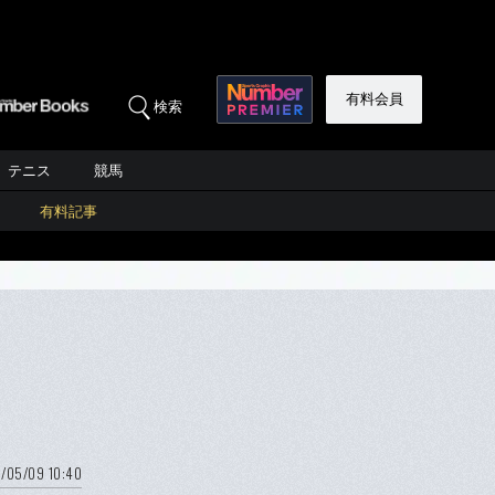
有料会員
検索
テニス
競馬
有料記事
/05/09 10:40