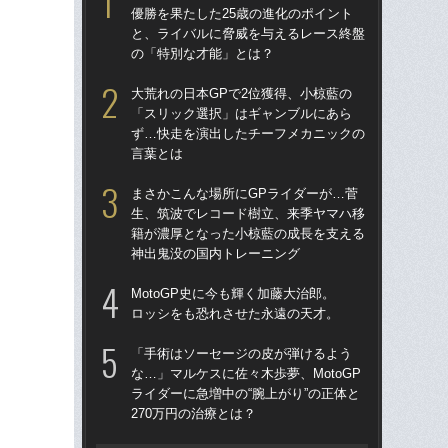
優勝を果たした25歳の進化のポイント
優勝
と、ライバルに脅威を与えるレース終盤
と
の「特別な才能」とは？
の
大荒れの日本GPで2位獲得、小椋藍の
ま
「スリック選択」はギャンブルにあら
生
ず…快走を演出したチーフメカニックの
籍
言葉とは
神
まさかこんな場所にGPライダーが…菅
「
生、筑波でレコード樹立、来季ヤマハ移
な…
籍が濃厚となった小椋藍の成長を支える
ライ
神出鬼没の国内トレーニング
27
MotoGP史に今も輝く加藤大治郎。
「
ロッシをも恐れさせた永遠の天才。
CB
虫
「手術はソーセージの皮が弾けるよう
グ
な…」マルケスに佐々木歩夢、MotoGP
ライダーに急増中の“腕上がり”の正体と
加
270万円の治療とは？
る引
取材