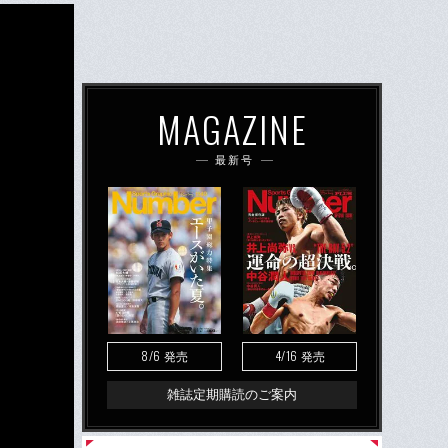
MAGAZINE
最新号
8/6
4/16
発売
発売
雑誌定期購読のご案内