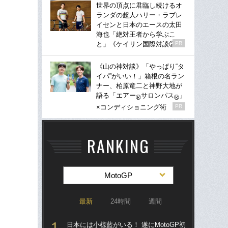
世界の頂点に君臨し続けるオ
ランダの超人ハリー・ラブレ
イセンと日本のエースの太田
海也「絶対王者から学ぶこ
と」《ケイリン国際対談②》
PR
《山の神対談》「やっぱり“タ
イパ”がいい！」箱根の名ラン
ナー、柏原竜二と神野大地が
語る「エアー
サロンパス
」
®
®
×コンディショニング術
PR
RANKING
MotoGP
最新
24時間
週間
日本には小椋藍がいる！ 遂にMotoGP初
日本