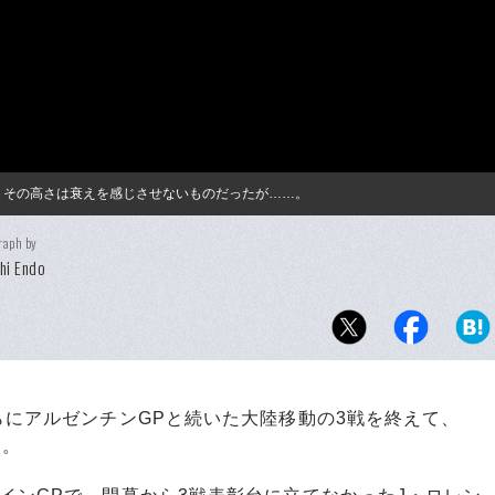
。その高さは衰えを感じさせないものだったが……。
raph by
hi Endo
にアルゼンチンGPと続いた大陸移動の3戦を終えて、
た。