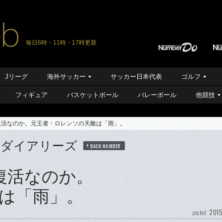
毎日6時・11時・17時更新
Jリーグ
海外サッカー
サッカー日本代表
ゴルフ
フィギュア
バスケットボール
バレーボール
他競技
復活なのか。元王者・ロレンソの天敵は「雨」。
・ダイアリーズ
BACK NUMBER
復活なのか。
は「雨」。
2015
posted