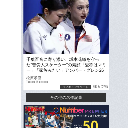
千葉百音に寄り添い、坂本花織を守っ
た“苦労人スケーター”の素顔「愛称はマミ
ー」「家族みたい」アンバー・グレン26
歳を日本選手も米国若手も慕う理由
松原孝臣
Takaomi Matsubara
2026/02/25
フィギュアスケート
その他の名作記事