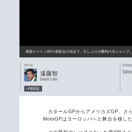
母国スペインGPの表彰台の頂点で、久しぶりの勝利の大ジャンプ
text by
photog
Satos
遠藤智
Satoshi Endo
PROFILE
カタールGPからアメリカズGP、さら
MotoGPはヨーロッパへと舞台を移し