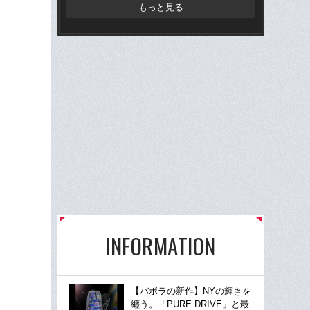
大
もっと見る
INFORMATION
【バボラの新作】NYの輝きを
纏う。「PURE DRIVE」と最