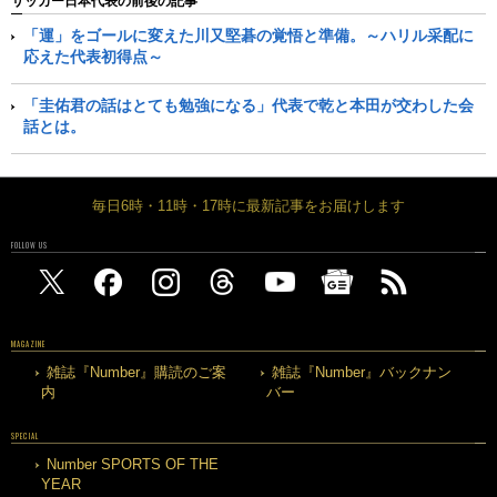
サッカー日本代表の前後の記事
「運」をゴールに変えた川又堅碁の覚悟と準備。～ハリル采配に
応えた代表初得点～
「圭佑君の話はとても勉強になる」代表で乾と本田が交わした会
話とは。
毎日6時・11時・17時に最新記事をお届けします
FOLLOW US
MAGAZINE
雑誌『Number』購読のご案
雑誌『Number』バックナン
内
バー
SPECIAL
Number SPORTS OF THE
YEAR