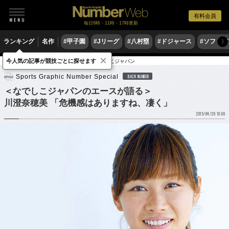
有料会員
毎日6時・11時・17時更新
ランキング
名作
#甲子園
#Jリーグ
#八村塁
#ドジャース
#ソフトバ
〉
×
今人気の記事が競技ごとに探せます
サッカー
サッカー日本代表
なでしこジャパン
Sports Graphic Number Special
BACK NUMBER
＜なでしこジャパンのエースが語る＞
川澄奈穂美 「危機感はありますね、凄く」
2015/04/28 10:00