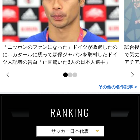
「ニッポンのファンになった」ドイツが敗退したの
試合後
に…カタールに残って森保ジャパンを取材したドイ
で気丈
ツ人記者の告白「正直驚いた3人の日本人選手」
アチア
その他の名作記事 >
RANKING
サッカー日本代表