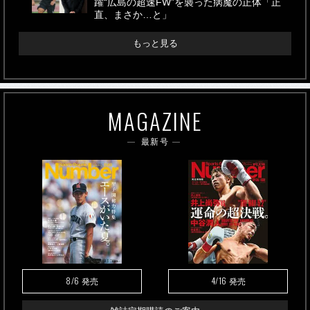
躍“広島の超速FW”を襲った病魔の正体「正
直、まさか…と」
もっと見る
MAGAZINE
最新号
8/6
4/16
発売
発売