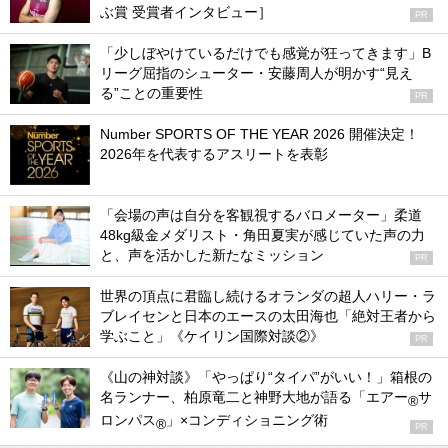
ぶ賞 受賞者インタビュー］
PR
「少しぼやけているだけでも感覚が狂ってきます」B
リーグ屈指のシューター・安藤周人が明かす“見え
る”ことの重要性
PR
Number SPORTS OF THE YEAR 2026 開催決定！
2026年を代表するアスリートを表彰
「会場の声は自分を客観視するバロメーター」柔道
48kg級金メダリスト・角田夏実が感じていた声の力
と、声を活かした新たなミッション
PR
世界の頂点に君臨し続けるオランダの超人ハリー・ラ
ブレイセンと日本のエースの太田海也「絶対王者から
学ぶこと」《ケイリン国際対談②》
PR
《山の神対談》「やっぱり“タイパ”がいい！」箱根の
名ランナー、柏原竜二と神野大地が語る「エアー
サ
®
ロンパス
」×コンディショニング術
®
PR