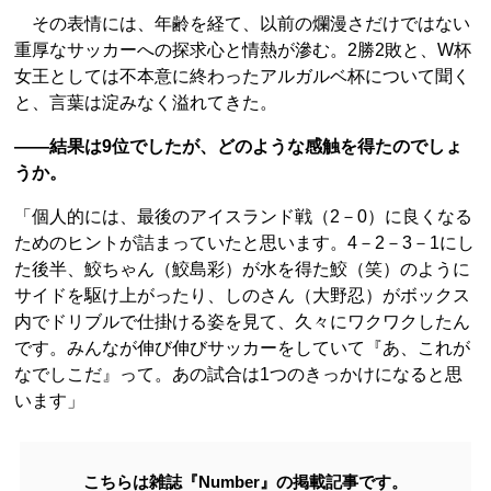
その表情には、年齢を経て、以前の爛漫さだけではない
重厚なサッカーへの探求心と情熱が滲む。2勝2敗と、W杯
女王としては不本意に終わったアルガルベ杯について聞く
と、言葉は淀みなく溢れてきた。
――結果は9位でしたが、どのような感触を得たのでしょ
うか。
「個人的には、最後のアイスランド戦（2－0）に良くなる
ためのヒントが詰まっていたと思います。4－2－3－1にし
た後半、鮫ちゃん（鮫島彩）が水を得た鮫（笑）のように
サイドを駆け上がったり、しのさん（大野忍）がボックス
内でドリブルで仕掛ける姿を見て、久々にワクワクしたん
です。みんなが伸び伸びサッカーをしていて『あ、これが
なでしこだ』って。あの試合は1つのきっかけになると思
います」
こちらは雑誌『Number』の掲載記事です。