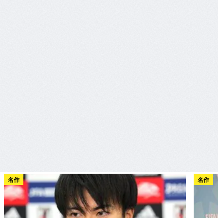
名作
名作