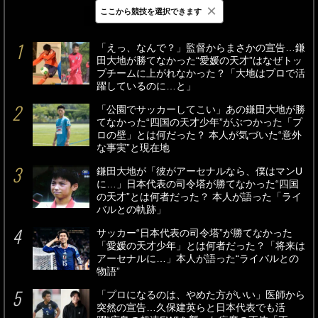
×
ここから競技を選択できます
最新
24時間
週間
「えっ、なんで？」監督からまさかの宣告…鎌
田大地が勝てなかった“愛媛の天才”はなぜトッ
プチームに上がれなかった？「大地はプロで活
躍しているのに…と」
「公園でサッカーしてこい」あの鎌田大地が勝
てなかった“四国の天才少年”がぶつかった「プ
ロの壁」とは何だった？ 本人が気づいた“意外
な事実”と現在地
鎌田大地が「彼がアーセナルなら、僕はマンU
に…」日本代表の司令塔が勝てなかった“四国
の天才”とは何者だった？ 本人が語った「ライ
バルとの軌跡」
サッカー“日本代表の司令塔”が勝てなかった
「愛媛の天才少年」とは何者だった？「将来は
アーセナルに…」本人が語った“ライバルとの
物語”
「プロになるのは、やめた方がいい」医師から
突然の宣告…久保建英らと日本代表でも活