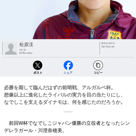
photograph by
松原渓
Taiji Yamazaki
text by
Kei Matsubara
ポスト
シェア
コピー
必勝を期して臨んだはずの前哨戦、アルガルベ杯。
想像以上に進化したライバルの実力を目の当たりにし、
なでしこを支えるダイナモは、何を感じたのだろうか。
前回W杯でなでしこジャパン優勝の立役者となったシン
デレラガール・川澄奈穂美。