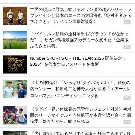
世界の頂点に君臨し続けるオランダの超人ハリー・ラ
ブレイセンと日本のエースの太田海也「絶対王者から
学ぶこと」《ケイリン国際対談②》
PR
「バイエルン移籍の逸材輩出も“グラウンドがなかっ
た”…」サガン鳥栖最強アカデミーを変えた『企業版
ふるさと納税』
PR
Number SPORTS OF THE YEAR 2026 開催決定！
2026年を代表するアスリートを表彰
《山の神対談》「やっぱり“タイパ”がいい！」箱根の
名ランナー、柏原竜二と神野大地が語る「エアー
サ
®
ロンパス
」×コンディショニング術
®
PR
《ラグビー界と体操界の同学年レジェンド対談》初対
面のリーチマイケルと内村航平が本音で語り合った競
技愛「好きだから、続けられる」
PR
「少しぼやけているだけでも感覚が狂ってきます」B