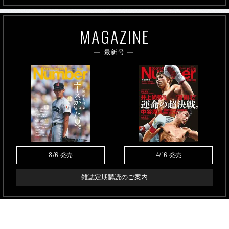
MAGAZINE
最新号
8/6
4/16
発売
発売
雑誌定期購読のご案内