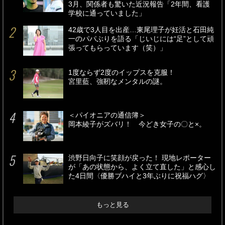
3月、関係者も驚いた近況報告「2年間、看護
学校に通っていました」
42歳で3人目を出産…東尾理子が妊活と石田純
一のパパぶりを語る「じいじには“足”として頑
張ってもらっています（笑）」
1度ならず2度のイップスを克服！
宮里藍、強靭なメンタルの謎。
＜パイオニアの通信簿＞
岡本綾子がズバリ！ 今どき女子の〇と×。
渋野日向子に笑顔が戻った！ 現地レポーター
が「あの状態から、よく立て直した」と感心し
た4日間〈優勝ブハイと3年ぶりに祝福ハグ〉
もっと見る