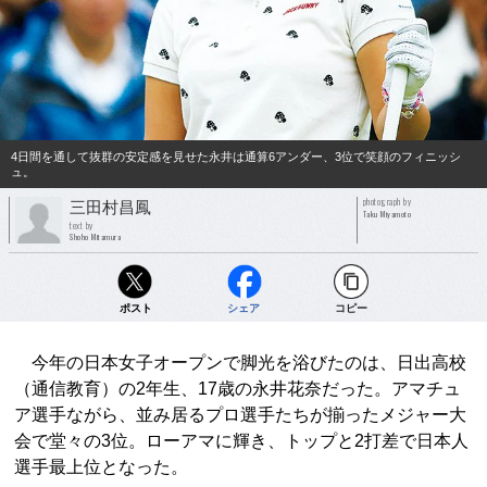
4日間を通して抜群の安定感を見せた永井は通算6アンダー、3位で笑顔のフィニッシ
ュ。
photograph by
三田村昌鳳
Taku Miyamoto
text by
Shoho Mitamura
ポスト
シェア
コピー
今年の日本女子オープンで脚光を浴びたのは、日出高校
（通信教育）の2年生、17歳の永井花奈だった。アマチュ
ア選手ながら、並み居るプロ選手たちが揃ったメジャー大
会で堂々の3位。ローアマに輝き、トップと2打差で日本人
選手最上位となった。