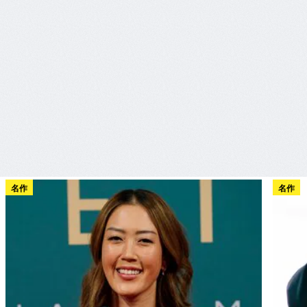
名作
名作