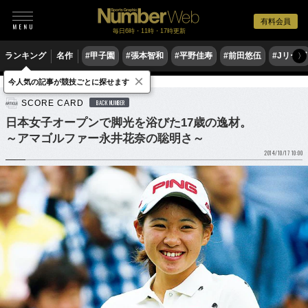
有料会員
毎日6時・11時・17時更新
ランキング
名作
#甲子園
#張本智和
#平野佳寿
#前田悠伍
#Jリーグ
〉
×
今人気の記事が競技ごとに探せます
ゴルフ
女子ゴルフ
SCORE CARD
BACK NUMBER
日本女子オープンで脚光を浴びた17歳の逸材。
～アマゴルファー永井花奈の聡明さ～
2014/10/17 10:00