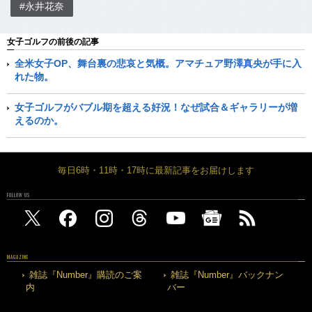
#永井花奈
女子ゴルフの前後の記事
全米女子OP、舞台裏の悲哀と気概。アマチュア野澤真央が手に入
れた物。
女子ゴルフがバブル期を超える好況！なぜ試合＆ギャラリーが増
えるのか。
毎日6時・11時・17時に最新記事をお届けします
FOLLOW US
MAGAZINE
雑誌『Number』購読のご案
雑誌『Number』バックナン
内
バー