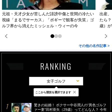
元祖・天才少女が苦しんだ誹謗中傷と世間の冷たい
出産、
視線「まるでサーカス」「ボギーで観客が失笑」ゴ
たら？
ルフ界から消えたミッシェル・ウィーの今
歳）が
その他の名作記事 >
RANKING
女子ゴルフ
×
ここから競技を選択できます
最新
24時間
週間
驚きの結婚！ ボクサー中谷潤人の“異色ゴルフ
ァー妻”田村亜矢（29歳）ってどんな人？ 今年