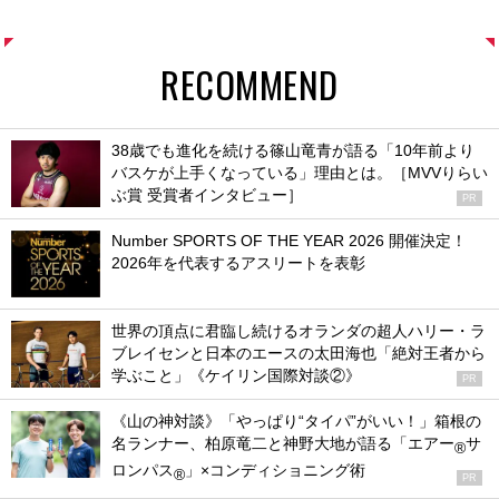
RECOMMEND
38歳でも進化を続ける篠山竜青が語る「10年前より
バスケが上手くなっている」理由とは。［MVVりらい
ぶ賞 受賞者インタビュー］
PR
Number SPORTS OF THE YEAR 2026 開催決定！
2026年を代表するアスリートを表彰
世界の頂点に君臨し続けるオランダの超人ハリー・ラ
ブレイセンと日本のエースの太田海也「絶対王者から
学ぶこと」《ケイリン国際対談②》
PR
《山の神対談》「やっぱり“タイパ”がいい！」箱根の
名ランナー、柏原竜二と神野大地が語る「エアー
サ
®
ロンパス
」×コンディショニング術
®
PR