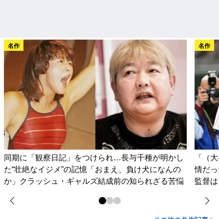
名作
名作
同期に「観察日記」をつけられ…長与千種が明かし
「（大
た“壮絶なイジメ”の記憶「おまえ、負け犬になんの
情だっ
か」クラッシュ・ギャルズ結成前の知られざる苦悩
監督は