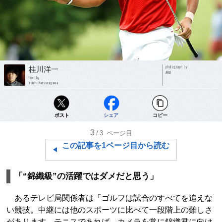
photograph by
桂川洋一
AFLO
text by
Yoichi Katsuragawa
ポスト
シェア
コピー
3
/3
ページ目
この記事を1ページ目から読む
「“錦織級”の活躍ではダメだと思う」
あるテレビ局関係者は「ゴルフは試合のすべてを追えな
い競技。中継には他のスポーツに比べて一段階上の難しさ
があります。テニスであれば、カメラを常に錦織君に向け