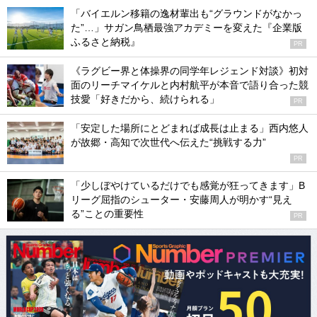
「バイエルン移籍の逸材輩出も“グラウンドがなかっ
た”…」サガン鳥栖最強アカデミーを変えた『企業版
ふるさと納税』
PR
《ラグビー界と体操界の同学年レジェンド対談》初対
面のリーチマイケルと内村航平が本音で語り合った競
技愛「好きだから、続けられる」
PR
「安定した場所にとどまれば成長は止まる」西内悠人
が故郷・高知で次世代へ伝えた“挑戦する力”
PR
「少しぼやけているだけでも感覚が狂ってきます」B
リーグ屈指のシューター・安藤周人が明かす“見え
る”ことの重要性
PR