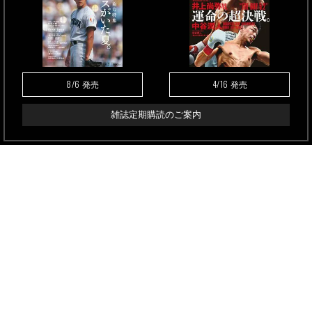
8/6
4/16
発売
発売
雑誌定期購読のご案内