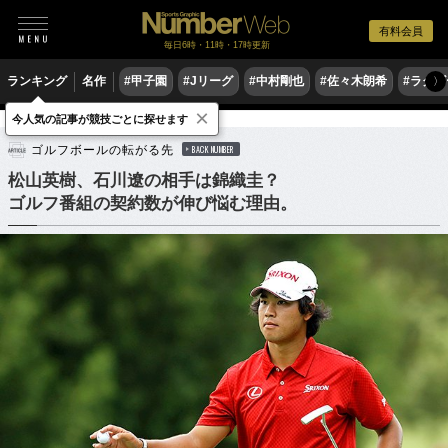
有料会員
毎日6時・11時・17時更新
ランキング
名作
#甲子園
#Jリーグ
#中村剛也
#佐々木朗希
#ラグ
〉
×
今人気の記事が競技ごとに探せます
ゴルフ
男子ゴルフ
ゴルフボールの転がる先
BACK NUMBER
松山英樹、石川遼の相手は錦織圭？
ゴルフ番組の契約数が伸び悩む理由。