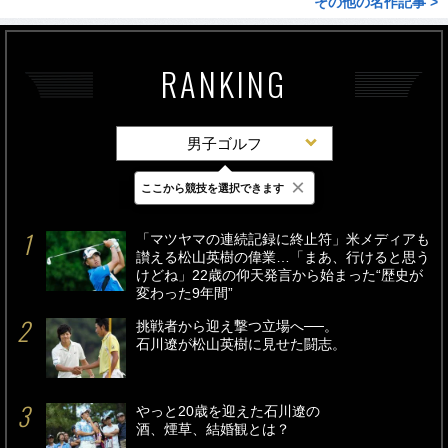
その他の名作記事 >
RANKING
男子ゴルフ
×
ここから競技を選択できます
最新
24時間
週間
「マツヤマの連続記録に終止符」米メディアも
讃える松山英樹の偉業…「まあ、行けると思う
けどね」22歳の仰天発言から始まった“歴史が
変わった9年間”
挑戦者から迎え撃つ立場へ──。
石川遼が松山英樹に見せた闘志。
やっと20歳を迎えた石川遼の
酒、煙草、結婚観とは？