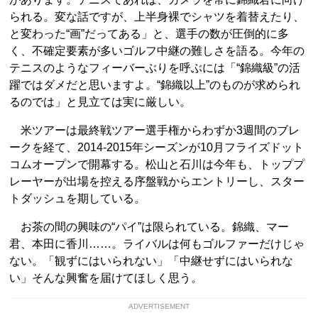
られる。変な話ですが、上半身裸でシャツを着替えたり、
と変わった“画”だってある」と、選手の数が圧倒的に多
く、不確定要素が多いゴルフ中継の難しさを語る。今年の
テニスのようなフィーバーぶりを呼ぶには「“錦織級”の活
躍ではダメだと思いますよ。“錦織以上”のものが求められ
るのでは」と見立ては実に厳しい。
米ツアーは最終戦ツアー選手権からわずか3週間のブレ
ークを経て、2014-2015年シーズンが10月フライズドット
コムオープンで開幕する。松山と石川は今年も、トッププ
レーヤーが出場を控える序盤戦からエントリーし、スター
トダッシュを期している。
お茶の間の興味の“パイ”は限られている。錦織、マー
君、本田に香川……。ライバルは何もゴルファーだけじゃ
ない。「観ずにはいられない」「中継せずにはいられな
い」そんな興奮を届けてほしく思う。
ADVERTISEMENT