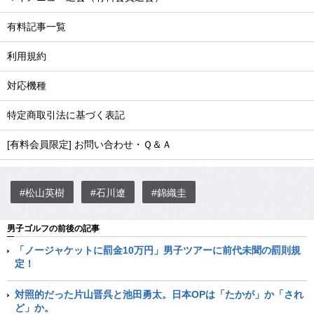
有料記事一覧
利用規約
対応機種
特定商取引法に基づく表記
[有料会員限定] お問い合わせ・Ｑ＆Ａ
#松山英樹
#石川遼
#錦織圭
男子ゴルフの前後の記事
「ノージャケットに罰金10万円」男子ツアーに前代未聞の罰則規
定！
対照的だった片山晋呉と池田勇太。日本OPは「たかが」か「され
ど」か。