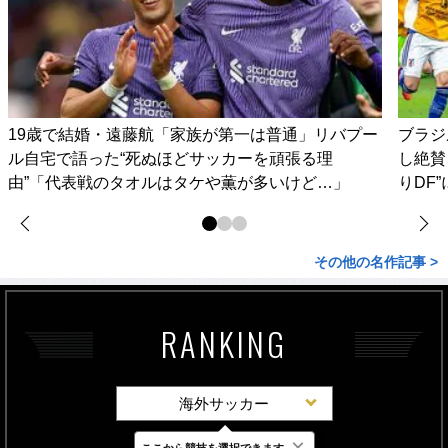
19歳で結婚・遠藤航「家族が第一は普通」リバプー
ブラジ
ル自宅で語った“死ぬほどサッカーを頑張る理
し絶賛
由”「代表戦のタオルはタケや薫が多いけど…」
りDF
その他の名作記事 >
RANKING
海外サッカー
×
ここから競技を選択できます