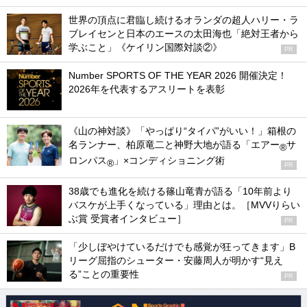
世界の頂点に君臨し続けるオランダの超人ハリー・ラ
ブレイセンと日本のエースの太田海也「絶対王者から
学ぶこと」《ケイリン国際対談②》
PR
Number SPORTS OF THE YEAR 2026 開催決定！
2026年を代表するアスリートを表彰
《山の神対談》「やっぱり“タイパ”がいい！」箱根の
名ランナー、柏原竜二と神野大地が語る「エアー
サ
®
ロンパス
」×コンディショニング術
®
PR
38歳でも進化を続ける篠山竜青が語る「10年前より
バスケが上手くなっている」理由とは。［MVVりらい
ぶ賞 受賞者インタビュー］
PR
「少しぼやけているだけでも感覚が狂ってきます」B
リーグ屈指のシューター・安藤周人が明かす“見え
る”ことの重要性
PR