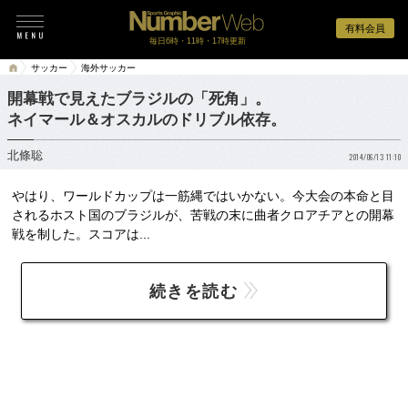
有料会員
毎日6時・11時・17時更新
サッカー
海外サッカー
開幕戦で見えたブラジルの「死角」。
ネイマール＆オスカルのドリブル依存。
北條聡
2014/06/13 11:10
やはり、ワールドカップは一筋縄ではいかない。今大会の本命と目
されるホスト国のブラジルが、苦戦の末に曲者クロアチアとの開幕
戦を制した。スコアは...
続きを読む