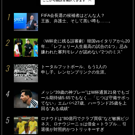
最新
24時間
週間
FIFA会長選の候補者はどんな人？
王族、弁護士、そして黒い噂も……。
〈W杯史に残る誤審劇〉韓国vsイタリアから20
年…「レフェリー人生最高の試合の1つ」忌み
嫌われた審判モレノが認めない“2つのミス”
トータルフットボール、もう1人の
申し子。レンセンブリンクの生涯。
メッシ“39歳の神プレー”はW杯通算21発でもゴ
ール期待値5.65でもなく…「じつは守備サボっ
てない」エムバペ27歳、ハーランド25歳を上
回る“ある成績”
ロナウドは“80億円でクラブ買収”など敏腕ビジ
ネス、ロナウジーニョは借金＋トラブル… 引
退後が対照的かつトリッキーすぎ