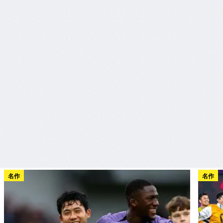
名作
名作