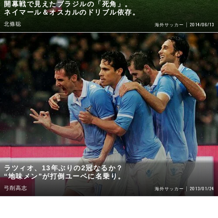
開幕戦で見えたブラジルの「死角」。
ネイマール＆オスカルのドリブル依存。
北條聡
2014/06/13
海外サッカー
ラツィオ、13年ぶりの2冠なるか？
“地味メン”が打倒ユーベに名乗り。
弓削高志
2013/01/24
海外サッカー