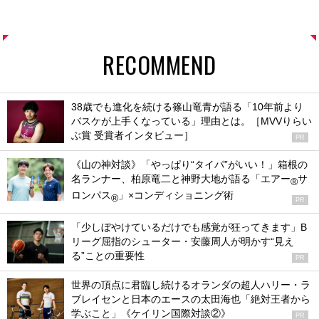
RECOMMEND
38歳でも進化を続ける篠山竜青が語る「10年前より
バスケが上手くなっている」理由とは。［MVVりらい
ぶ賞 受賞者インタビュー］
PR
《山の神対談》「やっぱり“タイパ”がいい！」箱根の
名ランナー、柏原竜二と神野大地が語る「エアー
サ
®
ロンパス
」×コンディショニング術
®
PR
「少しぼやけているだけでも感覚が狂ってきます」B
リーグ屈指のシューター・安藤周人が明かす“見え
る”ことの重要性
PR
世界の頂点に君臨し続けるオランダの超人ハリー・ラ
ブレイセンと日本のエースの太田海也「絶対王者から
学ぶこと」《ケイリン国際対談②》
PR