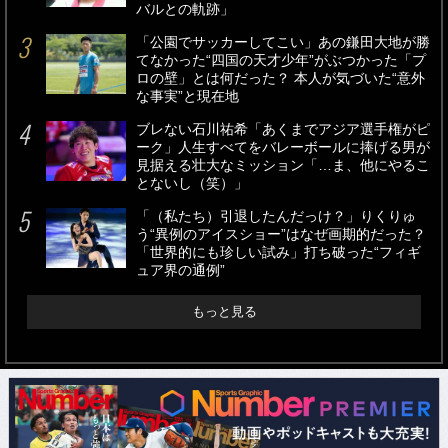
バルとの軌跡」
「公園でサッカーしてこい」あの鎌田大地が勝
てなかった“四国の天才少年”がぶつかった「プ
ロの壁」とは何だった？ 本人が気づいた“意外
な事実”と現在地
ブレない石川祐希「あくまでアジア選手権がピ
ーク」人生すべてをバレーボールに捧げる男が
見据える壮大なミッション「…ま、他にやるこ
とないし（笑）」
「（私たち）引退したんだっけ？」りくりゅ
う“異例のアイスショー”はなぜ画期的だった？
「世界的にも珍しい試み」打ち破った“フィギ
ュア界の通例”
もっと見る