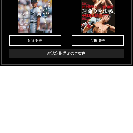
8/6
4/16
発売
発売
雑誌定期購読のご案内