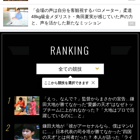
「会場の声は自分を客観視するバロメーター」柔道
48kg級金メダリスト・角田夏実が感じていた声の力
と、声を活かした新たなミッション
PR
RANKING
全ての競技
×
ここから競技を選択できます
最新
24時間
週間
「えっ、なんで？」監督からまさかの宣告…鎌
田大地が勝てなかった“愛媛の天才”はなぜトッ
プチームに上がれなかった？「大地はプロで活
躍しているのに…と」
鎌田大地が「彼がアーセナルなら、僕はマンU
に…」日本代表の司令塔が勝てなかった“四国
の天才”とは何者だった？ 本人が語った「ライ