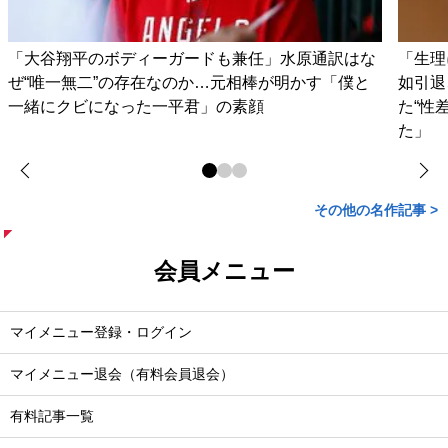
「大谷翔平のボディーガードも兼任」水原通訳はな
「生理
ぜ“唯一無二”の存在なのか…元相棒が明かす「僕と
如引退
一緒にクビになった一平君」の素顔
た“性
た」
その他の名作記事 >
会員メニュー
マイメニュー登録・ログイン
マイメニュー退会（有料会員退会）
有料記事一覧