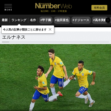
有料会員
毎日6時・11時・17時更新
最新
ランキング
名作
#甲子園
#益田直也
#ドジャース
#高木美帆
〉
×
今人気の記事が競技ごとに探せます
エルナネス
関連記事
エルナネス