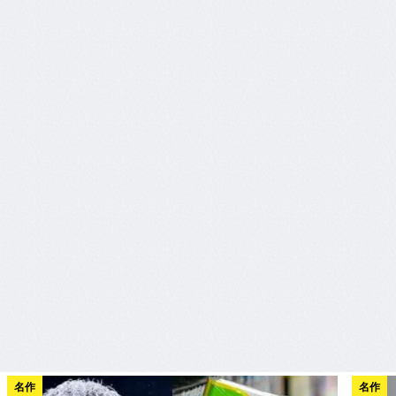
名作
名作