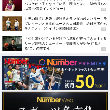
バスケが上手くなっている」理由とは。［MVVりらい
ぶ賞 受賞者インタビュー］
PR
世界の頂点に君臨し続けるオランダの超人ハリー・ラ
ブレイセンと日本のエースの太田海也「絶対王者から
学ぶこと」《ケイリン国際対談②》
PR
「少しぼやけているだけでも感覚が狂ってきます」B
リーグ屈指のシューター・安藤周人が明かす“見え
る”ことの重要性
PR