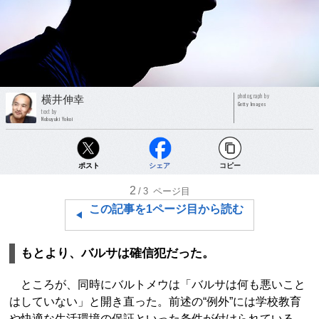
photograph by
横井伸幸
Getty Images
text by
Nobuyuki Yokoi
ポスト
シェア
コピー
2
/3
ページ目
この記事を1ページ目から読む
もとより、バルサは確信犯だった。
ところが、同時にバルトメウは「バルサは何も悪いこと
はしていない」と開き直った。前述の“例外”には学校教育
や快適な生活環境の保証といった条件が付けられている