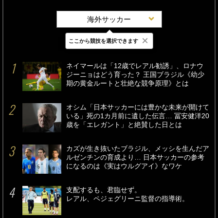
海外サッカー
×
ここから競技を選択できます
最新
24時間
週間
ネイマールは「12歳でレアル勧誘」、ロナウ
ジーニョはどう育った？ 王国ブラジル《幼少
期の黄金ルートと壮絶な競争原理》とは
オシム「日本サッカーには豊かな未来が開けて
いる」死の1カ月前に遺した伝言… 冨安健洋20
歳を「エレガント」と絶賛した日とは
カズが生き抜いたブラジル、メッシを生んだア
ルゼンチンの育成より… 日本サッカーの参考
になるのは《実はウルグアイ》なワケ
支配するも、君臨せず。
レアル、ペジェグリーニ監督の指導術。