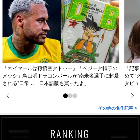
「ネイマールは孫悟空タトゥー」「ベジータ帽子の
「記事
メッシ」鳥山明ドラゴンボールが“南米名選手に超愛
めて”
される”日常…「日本語版も買ったよ」
タビュ
その他の名作記事 >
RANKING