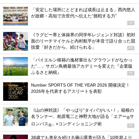
「安定した場所にとどまれば成長は止まる」西内悠人
が故郷・高知で次世代へ伝えた“挑戦する力”
PR
《ラグビー界と体操界の同学年レジェンド対談》初対
面のリーチマイケルと内村航平が本音で語り合った競
技愛「好きだから、続けられる」
PR
「バイエルン移籍の逸材輩出も“グラウンドがなかっ
た”…」サガン鳥栖最強アカデミーを変えた『企業版
ふるさと納税』
PR
Number SPORTS OF THE YEAR 2026 開催決定！
2026年を代表するアスリートを表彰
《山の神対談》「やっぱり“タイパ”がいい！」箱根の
名ランナー、柏原竜二と神野大地が語る「エアー
サ
®
ロンパス
」×コンディショニング術
®
PR
38歳でも進化を続ける篠山竜青が語る「10年前より