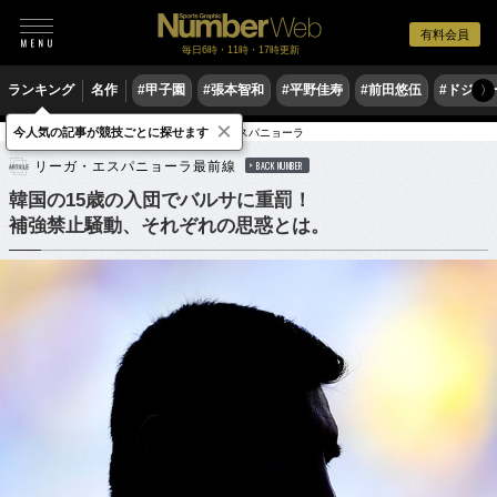
有料会員
毎日6時・11時・17時更新
ランキング
名作
#甲子園
#張本智和
#平野佳寿
#前田悠伍
#ドジャ
〉
×
今人気の記事が競技ごとに探せます
サッカー
海外サッカー
リーガ・エスパニョーラ
リーガ・エスパニョーラ最前線
BACK NUMBER
韓国の15歳の入団でバルサに重罰！
補強禁止騒動、それぞれの思惑とは。