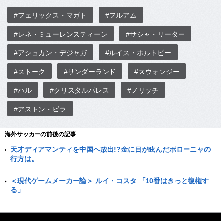
#フェリックス・マガト
#フルアム
#レネ・ミューレンスティーン
#サシャ・リーター
#アシュカン・デジャガ
#ルイス・ホルトビー
#ストーク
#サンダーランド
#スウォンジー
#ハル
#クリスタルパレス
#ノリッチ
#アストン・ビラ
海外サッカーの前後の記事
天才ディアマンティを中国へ放出!?金に目が眩んだボローニャの
行方は。
＜現代ゲームメーカー論＞ ルイ・コスタ 「10番はきっと復権す
る」