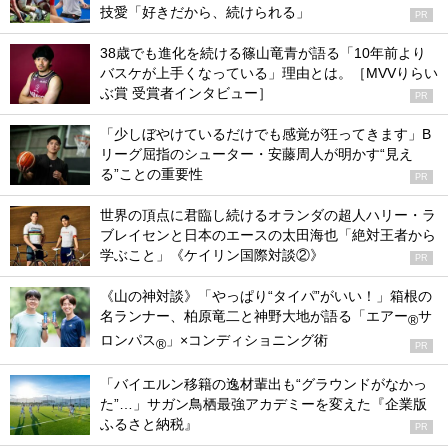
技愛「好きだから、続けられる」
PR
38歳でも進化を続ける篠山竜青が語る「10年前より
バスケが上手くなっている」理由とは。［MVVりらい
ぶ賞 受賞者インタビュー］
PR
「少しぼやけているだけでも感覚が狂ってきます」B
リーグ屈指のシューター・安藤周人が明かす“見え
る”ことの重要性
PR
世界の頂点に君臨し続けるオランダの超人ハリー・ラ
ブレイセンと日本のエースの太田海也「絶対王者から
学ぶこと」《ケイリン国際対談②》
PR
《山の神対談》「やっぱり“タイパ”がいい！」箱根の
名ランナー、柏原竜二と神野大地が語る「エアー
サ
®
ロンパス
」×コンディショニング術
®
PR
「バイエルン移籍の逸材輩出も“グラウンドがなかっ
た”…」サガン鳥栖最強アカデミーを変えた『企業版
ふるさと納税』
PR