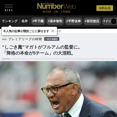
有料会員
毎日6時・11時・17時更新
ランキング
名作
#甲子園
#張本智和
#平野佳寿
#前田悠伍
#ドジャ
〉
×
今人気の記事が競技ごとに探せます
サッカー
海外サッカー
プレミアリーグ
プレミアリーグの時間
BACK NUMBER
“しごき魔”マガトがフルアムの監督に。
「降格の本命が5チーム」の大混戦。