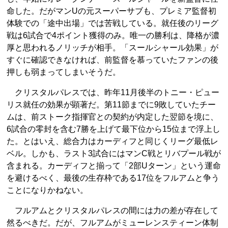
命した。だがマンUの元スーパーサブも、プレミア監督初
体験での「途中出場」では苦戦している。就任後のリーグ
戦は6試合で4ポイント獲得のみ。唯一の勝利は、降格が濃
厚と思われるノリッチが相手。「スールシャール効果」が
すぐに確認できなければ、前監督を慕っていたファンの後
押しも弱まってしまいそうだ。
クリスタルパレスでは、昨年11月後半のトニー・ピュー
リス就任の効果が顕著だ。第11節までに9敗していたチー
ムは、前ストーク指揮官との契約が内定した翌節を境に、
6試合の零封を含む7勝を上げて最下位から15位まで浮上し
た。とはいえ、総合力はカーディフと同じくリーグ最低レ
ベル。しかも、ラスト3試合にはマンC戦とリバプール戦が
含まれる。カーディフと揃って「2部Uターン」という運命
を避けるべく、最後の生存枠である17位をフルアムと争う
ことになりかねない。
フルアムとクリスタルパレスの間には力の差が存在して
然るべきだ。だが、フルアムがミューレンスティーン体制