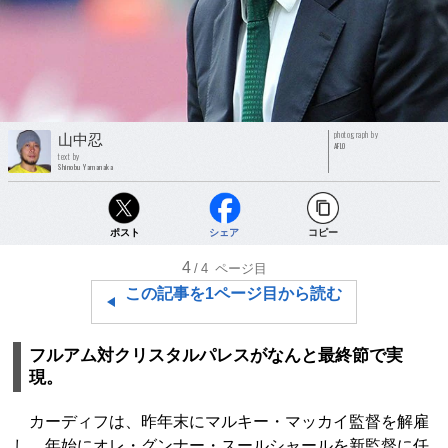
photograph by
山中忍
AFLO
text by
Shinobu Yamanaka
ポスト
シェア
コピー
4
/4
ページ目
この記事を1ページ目から読む
フルアム対クリスタルパレスがなんと最終節で実
現。
カーディフは、昨年末にマルキー・マッカイ監督を解雇
し、年始にオレ・グンナー・スールシャールを新監督に任