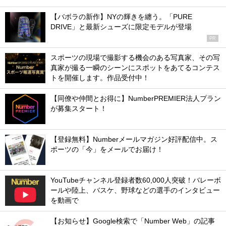
【バボラの新作】NYの輝きを纏う。「PURE
DRIVE」と最新シューズに限定モデルが登場
PR
スポーツの現場で撮影する機会のある写真家、その写
真家が撮る一瞬のシーンにスポットをあてるコンテス
トを開催します。作品受付中！
【同僚や仲間とお得に】NumberPREMIER法人プラン
が募集スタート！
【登録無料】Numberメールマガジン好評配信中。ス
ポーツの「今」をメールでお届け！
YouTubeチャンネル登録者数60,000人突破！バレーボ
ールや陸上、バスケ、野球などの選手のインタビュー
を動画で
【お知らせ】Google検索で「Number Web」の記事