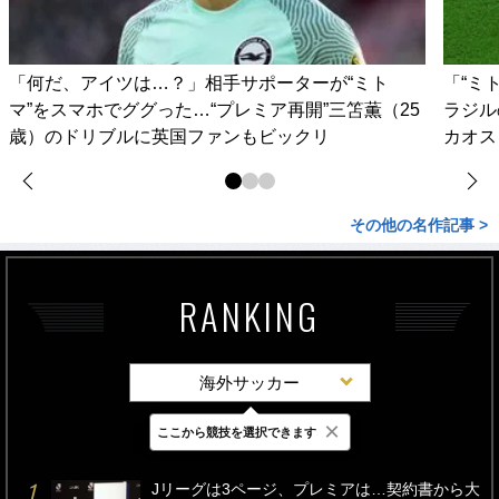
「何だ、アイツは…？」相手サポーターが“ミト
「“ミ
マ”をスマホでググった…“プレミア再開”三笘薫（25
ラジル
歳）のドリブルに英国ファンもビックリ
カオス
その他の名作記事 >
RANKING
海外サッカー
×
ここから競技を選択できます
最新
24時間
週間
Jリーグは3ページ、プレミアは…契約書から大