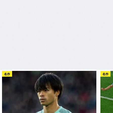
名作
名作