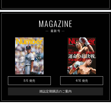
MAGAZINE
最新号
8/6
4/16
発売
発売
雑誌定期購読のご案内