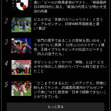
違い「ビールの祭典参加がマスト」「移籍最終
日23時59分に加入」“最強の代理人”が明かす交
渉の内幕
ビエルサは「失敗のスペシャリスト」と言う
が…アルゼンチン、日韓W杯早期敗退と濃
い“裏話”
「名門の選手であることの意味を思い出せ」ミ
ランがついに再興！ 11年ぶりのスクデット獲
得、王様イブラヒモビッチの伝説スピーチと
「25人の息子たち」
ポゼッションサッカーの「神髄」とは？ ビエ
ルサが演出した熱狂のリバプール戦で起きてい
たこと
「どこまでできるんだ、このアジア人」同僚に
削られてケンカ…20歳貴田遼河がアルゼンチ
ンで身につけた処世術「日本で経験できないこ
とができている」
もっと見る