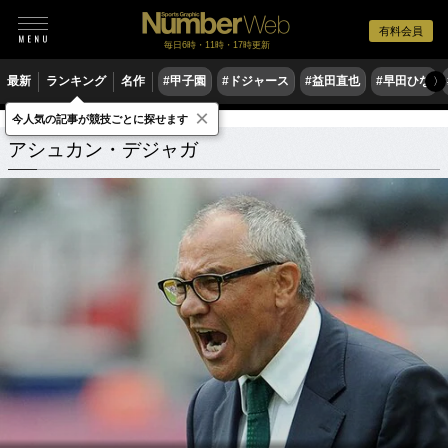
有料会員
毎日6時・11時・17時更新
最新
ランキング
名作
#甲子園
#ドジャース
#益田直也
#早田ひな
〉
×
今人気の記事が競技ごとに探せます
アシュカン・デジャガ
関連記事
アシュカン・デジャガ