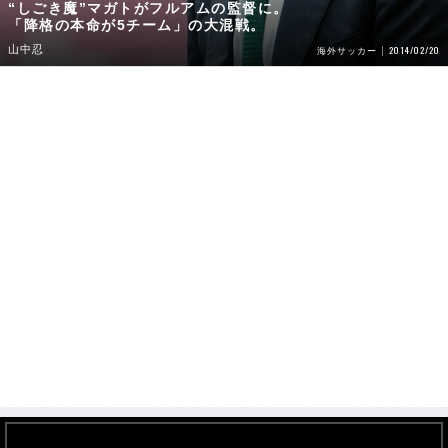
“しごき魔”マガトがフルアムの監督に。
「降格の本命が5チーム」の大混戦。
山中忍
2014/02/20
海外サッカー