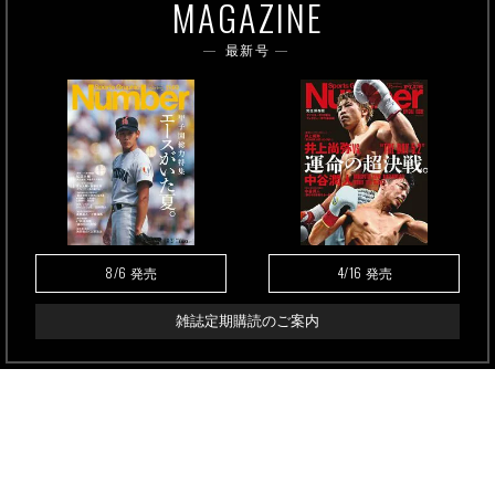
MAGAZINE
最新号
8/6
4/16
発売
発売
雑誌定期購読のご案内