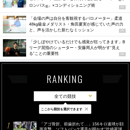
ロンパス
」×コンディショニング術
®
PR
「会場の声は自分を客観視するバロメーター」柔道
48kg級金メダリスト・角田夏実が感じていた声の力
と、声を活かした新たなミッション
PR
「少しぼやけているだけでも感覚が狂ってきます」B
リーグ屈指のシューター・安藤周人が明かす“見え
る”ことの重要性
PR
RANKING
全ての競技
×
ここから競技を選択できます
最新
24時間
週間
「アゴ骨折、前歯折れて…」156キロ速球が顔
面直撃、ソフトバンク選手が明かす“壮絶死球