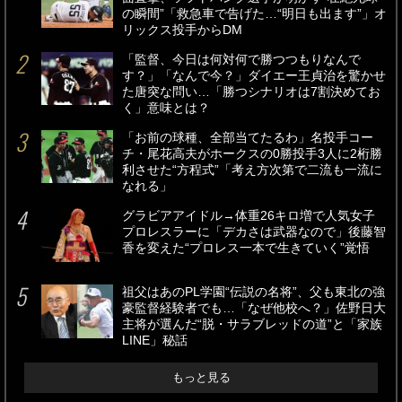
の瞬間”「救急車で告げた…“明日も出ます”」オ
リックス投手からDM
「監督、今日は何対何で勝つつもりなんで
す？」「なんで今？」ダイエー王貞治を驚かせ
た唐突な問い…「勝つシナリオは7割決めてお
く」意味とは？
「お前の球種、全部当てたるわ」名投手コー
チ・尾花高夫がホークスの0勝投手3人に2桁勝
利させた“方程式”「考え方次第で二流も一流に
なれる」
グラビアアイドル→体重26キロ増で人気女子
プロレスラーに「デカさは武器なので」後藤智
香を変えた“プロレス一本で生きていく”覚悟
祖父はあのPL学園“伝説の名将”、父も東北の強
豪監督経験者でも…「なぜ他校へ？」佐野日大
主将が選んだ“脱・サラブレッドの道”と「家族
LINE」秘話
もっと見る