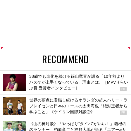
RECOMMEND
38歳でも進化を続ける篠山竜青が語る「10年前より
バスケが上手くなっている」理由とは。［MVVりらい
ぶ賞 受賞者インタビュー］
PR
世界の頂点に君臨し続けるオランダの超人ハリー・ラ
ブレイセンと日本のエースの太田海也「絶対王者から
学ぶこと」《ケイリン国際対談②》
PR
《山の神対談》「やっぱり“タイパ”がいい！」箱根の
名ランナー、柏原竜二と神野大地が語る「エアー
サ
®