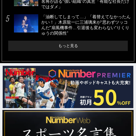
名将が語る“強い組織”の真意「有能な社長だけ
ではダメ」
「油断してしまって…」「着替えてなかったん
かい！」木原龍一に三浦璃来が“思わずツッコ
んだ”扇風機事件…引退後も変わらない“りくり
ゅうの関係性”
もっと見る