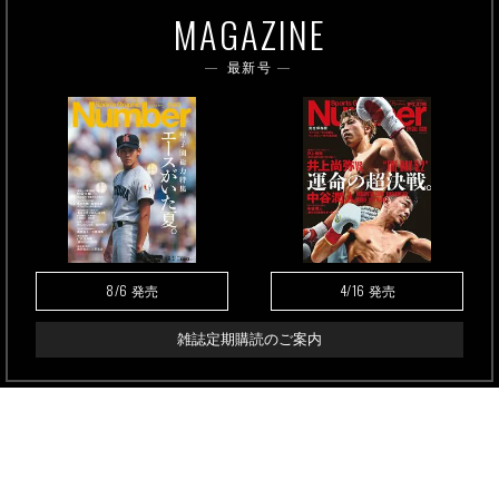
MAGAZINE
最新号
8/6
4/16
発売
発売
雑誌定期購読のご案内