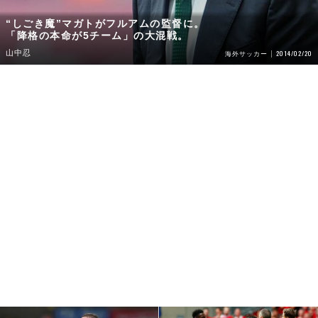
“しごき魔”マガトがフルアムの監督に。
「降格の本命が5チーム」の大混戦。
山中忍
2014/02/20
海外サッカー