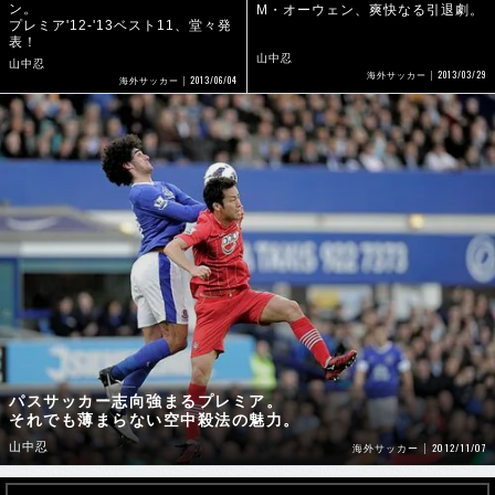
ン。
M・オーウェン、爽快なる引退劇。
プレミア'12-'13ベスト11、堂々発
表！
山中忍
山中忍
2013/03/29
海外サッカー
2013/06/04
海外サッカー
パスサッカー志向強まるプレミア。
それでも薄まらない空中殺法の魅力。
山中忍
2012/11/07
海外サッカー