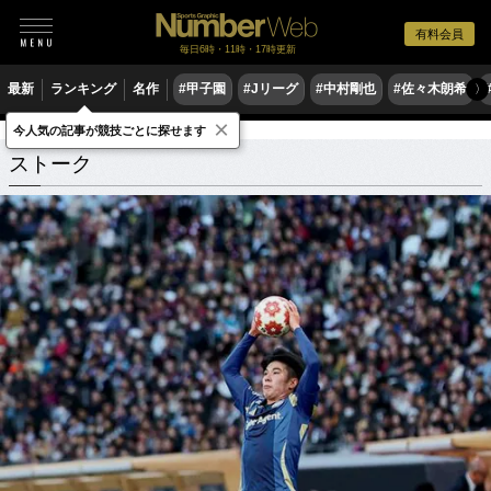
有料会員
毎日6時・11時・17時更新
最新
ランキング
名作
#甲子園
#Jリーグ
#中村剛也
#佐々木朗希
〉
×
今人気の記事が競技ごとに探せます
ストーク
関連記事
ストーク