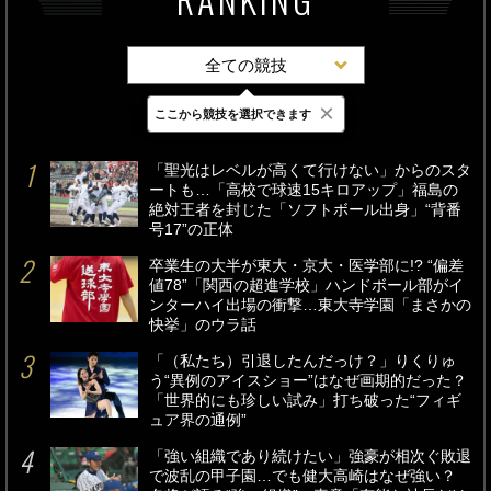
全ての競技
×
ここから競技を選択できます
最新
24時間
週間
「聖光はレベルが高くて行けない」からのスタ
ートも…「高校で球速15キロアップ」福島の
絶対王者を封じた「ソフトボール出身」“背番
号17”の正体
卒業生の大半が東大・京大・医学部に!? “偏差
値78”「関西の超進学校」ハンドボール部がイ
ンターハイ出場の衝撃…東大寺学園「まさかの
快挙」のウラ話
「（私たち）引退したんだっけ？」りくりゅ
う“異例のアイスショー”はなぜ画期的だった？
「世界的にも珍しい試み」打ち破った“フィギ
ュア界の通例”
「強い組織であり続けたい」強豪が相次ぐ敗退
で波乱の甲子園…でも健大高崎はなぜ強い？