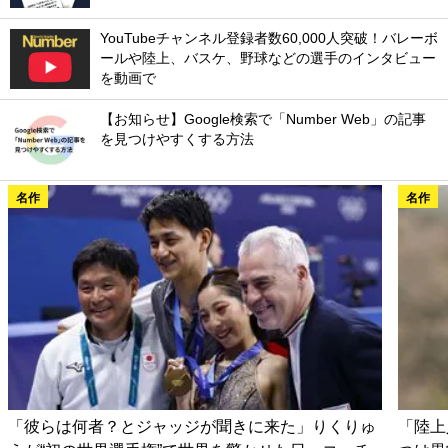
YouTubeチャンネル登録者数60,000人突破！バレーボ
ールや陸上、バスケ、野球などの選手のインタビュー
を動画で
【お知らせ】Google検索で「Number Web」の記事
を見つけやすくする方法
名作
名作
「彼らは何者？とジャッジが聞きに来た」りくりゅ
「陸上