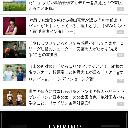
た”…」サガン鳥栖最強アカデミーを変えた『企業版
ふるさと納税』
PR
38歳でも進化を続ける篠山竜青が語る「10年前より
バスケが上手くなっている」理由とは。［MVVりらい
ぶ賞 受賞者インタビュー］
PR
「少しぼやけているだけでも感覚が狂ってきます」B
リーグ屈指のシューター・安藤周人が明かす“見え
る”ことの重要性
PR
《山の神対談》「やっぱり“タイパ”がいい！」箱根の
名ランナー、柏原竜二と神野大地が語る「エアー
サ
®
ロンパス
」×コンディショニング術
®
PR
世界の頂点に君臨し続けるオランダの超人ハリー・ラ
ブレイセンと日本のエースの太田海也「絶対王者から
学ぶこと」《ケイリン国際対談②》
PR
RANKING