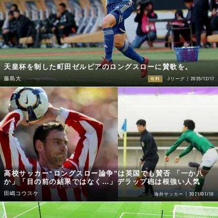
天皇杯を制した町田ゼルビアのロングスローに賛歌を。
2025/12/17
藤島大
有料
Jリーグ
高校サッカー“ロングスロー論争”は英国でも賛否 「一か八
か」「目の前の結果ではなく…」デラップ砲は根強い人気
田嶋コウスケ
2021/01/10
海外サッカー