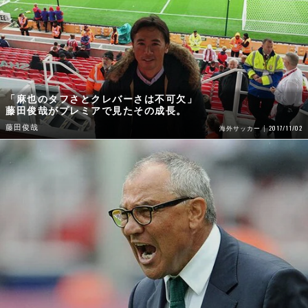
「麻也のタフさとクレバーさは不可欠」
藤田俊哉がプレミアで見たその成長。
藤田俊哉
2017/11/02
海外サッカー