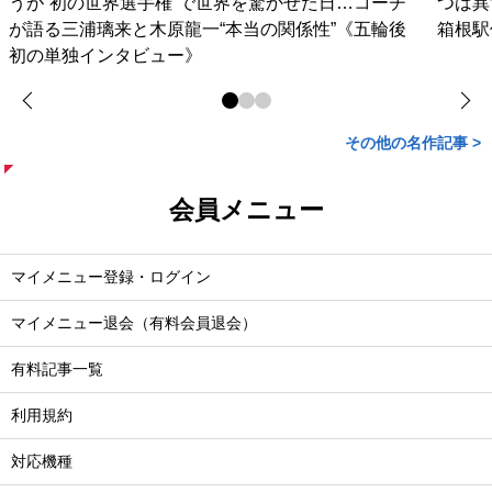
うが“初の世界選手権”で世界を驚かせた日…コーチ
つは異
が語る三浦璃来と木原龍一“本当の関係性”《五輪後
箱根駅
初の単独インタビュー》
その他の名作記事 >
会員メニュー
マイメニュー登録・ログイン
マイメニュー退会（有料会員退会）
有料記事一覧
利用規約
対応機種