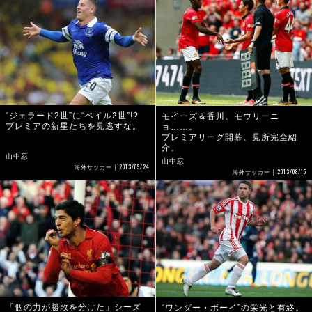
“ジェラード2世”に“ベイル2世”!?
モイーズ＆香川、モウリーニ
プレミアの新星たちを見逃すな。
ョ……。
プレミアリーグ開幕、見所完全紹
介。
山中忍
山中忍
2013/09/24
海外サッカー
2013/08/15
海外サッカー
「個の力が勝敗を分けた」シーズ
“ワンダー・ボーイ”の栄光と有終。