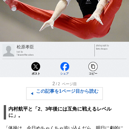
photograph by
松原孝臣
Getty Images
text by
Takaomi Matsubara
ポスト
シェア
コピー
2
/2
ページ目
この記事を1ページ目から読む
内村航平と「2、3年後には互角に戦えるレベル
に」。
「体操は、今日めちゃくちゃ追い込んだら、明日に劇的に