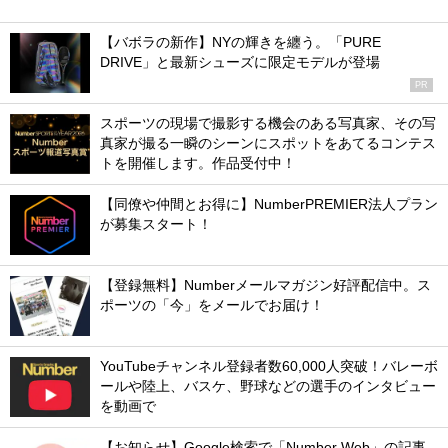
【バボラの新作】NYの輝きを纏う。「PURE
DRIVE」と最新シューズに限定モデルが登場
PR
スポーツの現場で撮影する機会のある写真家、その写
真家が撮る一瞬のシーンにスポットをあてるコンテス
トを開催します。作品受付中！
【同僚や仲間とお得に】NumberPREMIER法人プラン
が募集スタート！
【登録無料】Numberメールマガジン好評配信中。ス
ポーツの「今」をメールでお届け！
YouTubeチャンネル登録者数60,000人突破！バレーボ
ールや陸上、バスケ、野球などの選手のインタビュー
を動画で
【お知らせ】Google検索で「Number Web」の記事