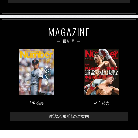
MAGAZINE
最新号
8/6
4/16
発売
発売
雑誌定期購読のご案内