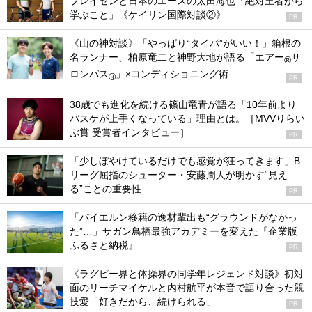
ブレイセンと日本のエースの太田海也「絶対王者から
学ぶこと」《ケイリン国際対談②》
PR
《山の神対談》「やっぱり“タイパ”がいい！」箱根の
名ランナー、柏原竜二と神野大地が語る「エアー
サ
®
ロンパス
」×コンディショニング術
®
PR
38歳でも進化を続ける篠山竜青が語る「10年前より
バスケが上手くなっている」理由とは。［MVVりらい
ぶ賞 受賞者インタビュー］
PR
「少しぼやけているだけでも感覚が狂ってきます」B
リーグ屈指のシューター・安藤周人が明かす“見え
る”ことの重要性
PR
「バイエルン移籍の逸材輩出も“グラウンドがなかっ
た”…」サガン鳥栖最強アカデミーを変えた『企業版
ふるさと納税』
PR
《ラグビー界と体操界の同学年レジェンド対談》初対
面のリーチマイケルと内村航平が本音で語り合った競
技愛「好きだから、続けられる」
PR