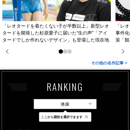
「レオタードを着たくない子が半数以上」新型レオ
「レオ
タードを開発した杉原愛子に届いた“生の声”「アイ
事件化
タードでしか作れないデザイン」も登場した現在地
策「観
その他の名作記事 >
RANKING
体操
×
ここから競技を選択できます
最新
24時間
週間