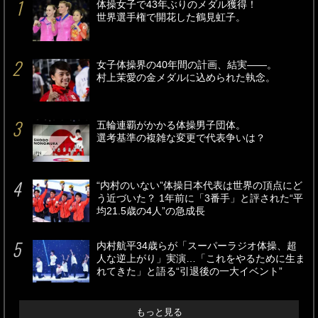
体操女子で43年ぶりのメダル獲得！
世界選手権で開花した鶴見虹子。
女子体操界の40年間の計画、結実――。
村上茉愛の金メダルに込められた執念。
五輪連覇がかかる体操男子団体。
選考基準の複雑な変更で代表争いは？
“内村のいない”体操日本代表は世界の頂点にど
う近づいた？ 1年前に「3番手」と評された“平
均21.5歳の4人”の急成長
内村航平34歳らが「スーパーラジオ体操、超
人な逆上がり」実演…「これをやるために生ま
れてきた」と語る“引退後の一大イベント”
もっと見る