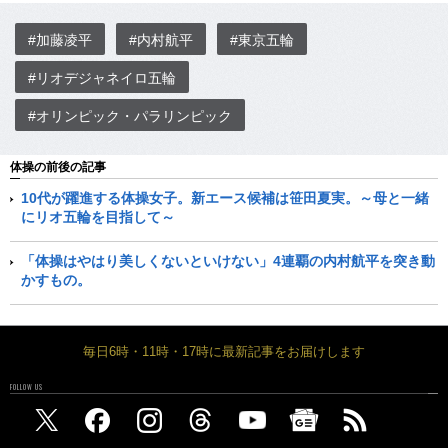
#加藤凌平
#内村航平
#東京五輪
#リオデジャネイロ五輪
#オリンピック・パラリンピック
体操の前後の記事
10代が躍進する体操女子。新エース候補は笹田夏実。～母と一緒
にリオ五輪を目指して～
「体操はやはり美しくないといけない」4連覇の内村航平を突き動
かすもの。
毎日6時・11時・17時に最新記事をお届けします
FOLLOW US