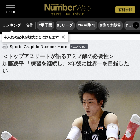
有料会員
毎日6時・11時・17時更新
ランキング
名作
#甲子園
#Jリーグ
#中村剛也
#佐々木朗希
#ラグ
〉
×
今人気の記事が競技ごとに探せます
体操
体操日本代表
Sports Graphic Number More
BACK NUMBER
＜トップアスリートが語るアミノ酸の必要性＞
加藤凌平 「練習を継続し、3年後に世界一を目指した
い」