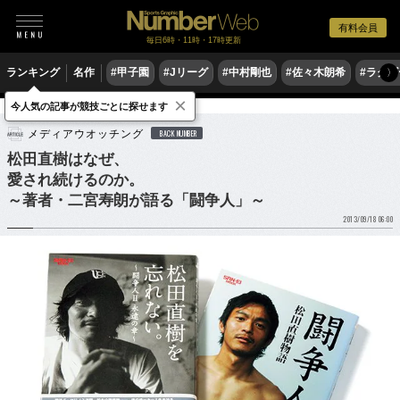
有料会員
毎日6時・11時・17時更新
ランキング
名作
#甲子園
#Jリーグ
#中村剛也
#佐々木朗希
#ラグ
〉
×
今人気の記事が競技ごとに探せます
サッカー
Jリーグ
メディアウオッチング
BACK NUMBER
松田直樹はなぜ、
愛され続けるのか。
～著者・二宮寿朗が語る「闘争人」～
2013/09/18 06:00