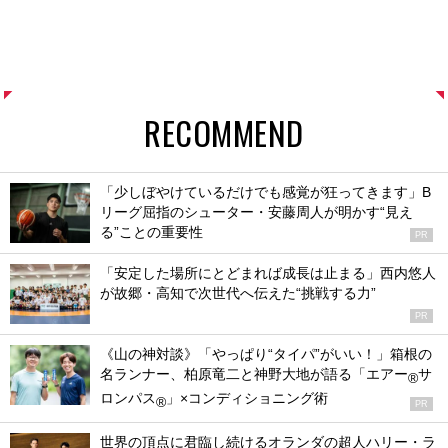
RECOMMEND
「少しぼやけているだけでも感覚が狂ってきます」B
リーグ屈指のシューター・安藤周人が明かす“見え
る”ことの重要性
PR
「安定した場所にとどまれば成長は止まる」西内悠人
が故郷・高知で次世代へ伝えた“挑戦する力”
PR
《山の神対談》「やっぱり“タイパ”がいい！」箱根の
名ランナー、柏原竜二と神野大地が語る「エアー
サ
®
ロンパス
」×コンディショニング術
®
PR
世界の頂点に君臨し続けるオランダの超人ハリー・ラ