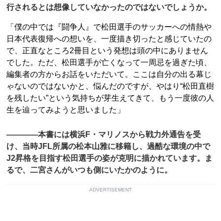
行されるとは想像していなかったのではないでしょうか。
「僕の中では『闘争人』で松田選手のサッカーへの情熱や
日本代表復帰への想いを、一度描き切ったと感じていたの
で、正直なところ2冊目という発想は頭の中にありません
でした。ただ、松田選手が亡くなって一周忌を過ぎた頃、
編集者の方からお話をいただいて。ここは自分の出る幕じ
ゃないのではないかと、悩んだのですが、やはり“松田直樹
を残したい”という気持ちが芽生えてきて、もう一度彼の人
生を辿ってみようと思いました」
――――本書には横浜F・マリノスから戦力外通告を受
け、当時JFL所属の松本山雅に移籍し、過酷な環境の中で
J2昇格を目指す松田選手の姿が克明に描かれています。ま
るで、二宮さんがいつも側にいたかのように。
ADVERTISEMENT