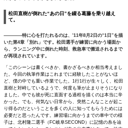
松田直樹が倒れた“あの日”を綴る葛藤を乗り越え
て。
――――特に心を打たれるのは、'11年8月2日の“1日”を描
いた第4章「別れ」です。松田選手が練習に向かう場面か
ら、ランニング中に倒れた時刻、救急車で搬送されるまで
が再現されています。
「このシーンは書くべきか、書かざるべきか相当考えまし
た。今回の執筆作業はこれまでに経験したことがないほ
ど、僕の中でも重い作業でした。1行1行が生々しく、松田
直樹と対峙しているようで、何度も筆が止まりそうになり
ました。中でも彼が死に直面する過程を描くのは本当に辛
かった。でも、何気ない日常から、突然こんなことが起こ
り得るのだということを多くの人に知ってもらうためには
必要だと思ったんです。練習場に向かうまでの車中での様
子は、北村隆二選手（FC岐阜SECOND）に記憶の糸を辿