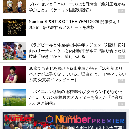
ブレイセンと日本のエースの太田海也「絶対王者から
学ぶこと」《ケイリン国際対談②》
PR
Number SPORTS OF THE YEAR 2026 開催決定！
2026年を代表するアスリートを表彰
《ラグビー界と体操界の同学年レジェンド対談》初対
面のリーチマイケルと内村航平が本音で語り合った競
技愛「好きだから、続けられる」
PR
38歳でも進化を続ける篠山竜青が語る「10年前より
バスケが上手くなっている」理由とは。［MVVりらい
ぶ賞 受賞者インタビュー］
PR
「バイエルン移籍の逸材輩出も“グラウンドがなかっ
た”…」サガン鳥栖最強アカデミーを変えた『企業版
ふるさと納税』
PR