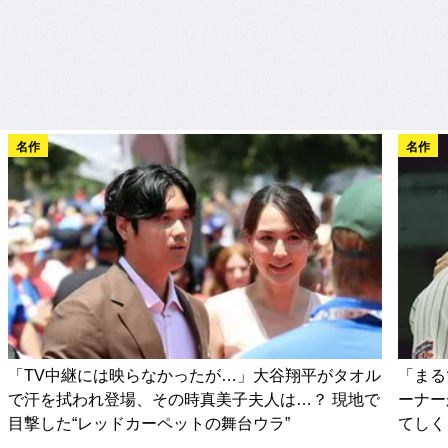
名作
名作
「TV中継には映らなかったが…」大谷翔平がタオル
「まる
で汗を拭われ登場、その時真美子夫人は…？ 現地で
ーナー
目撃した“レッドカーペットの舞台ウラ”
てしく