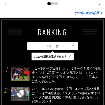
その他の名作記事 >
RANKING
Jリーグ
×
ここから競技を選択できます
最新
24時間
週間
「1～3億円で我慢しつつ」Jリーグを救う“移籍
金ビジネス秘策”セルオン条項とは「もしバイ
エルン移籍が20億円で10％なら…」「日本人
は安く買えるが」
バイエルンGMは年俸6億円、Jクラブ強化部長
は「ドイツ4部並み」“スタッフの給料安すぎ”J
リーグの構造的欠陥「GMが数千万円なら…」
代理人ズバリ