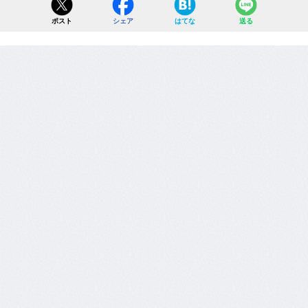
ポスト
シェア
はてな
送る