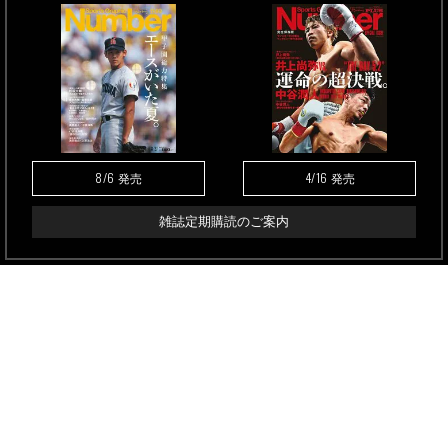
8/6
4/16
発売
発売
雑誌定期購読のご案内