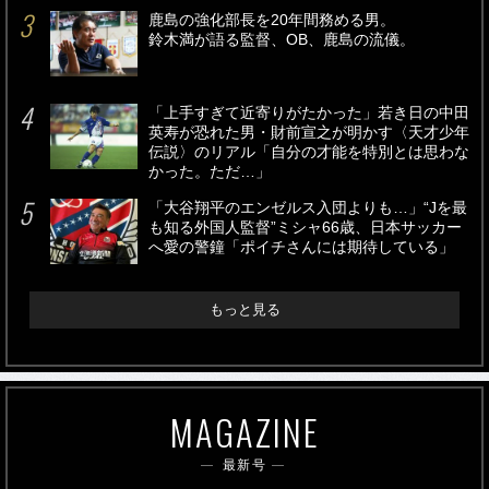
鹿島の強化部長を20年間務める男。
鈴木満が語る監督、OB、鹿島の流儀。
「上手すぎて近寄りがたかった」若き日の中田
英寿が恐れた男・財前宣之が明かす〈天才少年
伝説〉のリアル「自分の才能を特別とは思わな
かった。ただ…」
「大谷翔平のエンゼルス入団よりも…」“Jを最
も知る外国人監督”ミシャ66歳、日本サッカー
へ愛の警鐘「ポイチさんには期待している」
もっと見る
MAGAZINE
最新号