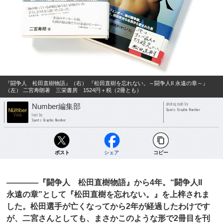
『闘争人 松田直樹物語』（右） 『松田直樹を忘れない。～闘争人II 永遠の章～』
（左） 二宮寿朗著 三栄書房 1524円＋税（2冊とも）
photograph by
Number編集部
Sports Graphic Number
text by
Sports Graphic Number
ポスト
シェア
コピー
――――『闘争人 松田直樹物語』から4年。“闘争人II
永遠の章”として『松田直樹を忘れない。』を上梓されま
した。松田選手が亡くなってから2年が経過したわけです
が、二宮さんとしても、まさかこのような形で2冊目を刊