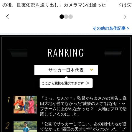
の後、長友佑都を送り出し」カメラマンは撮った
ドは失
その他の名作記事 >
RANKING
サッカー日本代表
×
ここから競技を選択できます
最新
24時間
週間
「えっ、なんで？」監督からまさかの宣告…鎌
田大地が勝てなかった“愛媛の天才”はなぜトッ
プチームに上がれなかった？「大地はプロで活
躍しているのに…と」
「公園でサッカーしてこい」あの鎌田大地が勝
てなかった“四国の天才少年”がぶつかった「プ