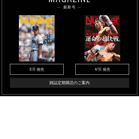
最新号
8/6
4/16
発売
発売
雑誌定期購読のご案内