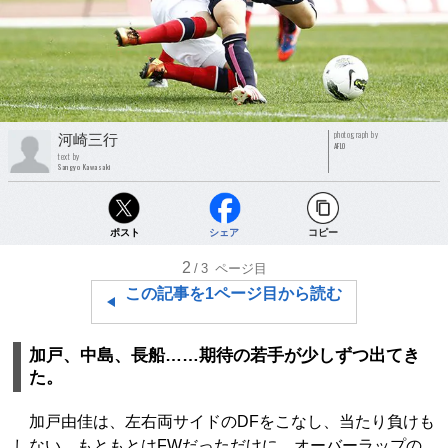
photograph by
河崎三行
AFLO
text by
Sangyo Kawasaki
ポスト
シェア
コピー
2
/3
ページ目
この記事を1ページ目から読む
加戸、中島、長船……期待の若手が少しずつ出てき
た。
加戸由佳は、左右両サイドのDFをこなし、当たり負けも
しない。もともとはFWだっただけに、オーバーラップの