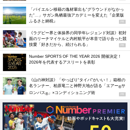
「バイエルン移籍の逸材輩出も“グラウンドがなかっ
た”…」サガン鳥栖最強アカデミーを変えた『企業版
ふるさと納税』
PR
《ラグビー界と体操界の同学年レジェンド対談》初対
面のリーチマイケルと内村航平が本音で語り合った競
技愛「好きだから、続けられる」
PR
Number SPORTS OF THE YEAR 2026 開催決定！
2026年を代表するアスリートを表彰
《山の神対談》「やっぱり“タイパ”がいい！」箱根の
名ランナー、柏原竜二と神野大地が語る「エアー
サ
®
ロンパス
」×コンディショニング術
®
PR