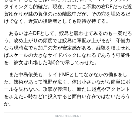
タイミングも的確だ。現在、なでしこ不動の右DFだった近
賀ゆかりが膝の負傷のため離脱中だが、その穴を埋めるだ
けでなく、近賀の後継者としても期待が持てる。
あるいは左DFとして、鮫島と競わせてみるのも一案だろ
う。攻め上がりの頻度では鮫島に軍配が上がるが、守備力
なら現時点でも加戸の方が安定感がある。経験を積ませれ
ばスケールの大きなサイドバックになれるであろう可能性
を、彼女は出場した3試合で示してみせた。
また中島依美も、サイドMFとしてなかなかの働きをし
た。技術があって視野が広く、体は小さいながら簡単にボ
ールを失わない。攻撃が停滞し、新たに起点やアクセント
を加えたい時などに投入すると面白い存在ではないだろう
か。
ADVERTISEMENT