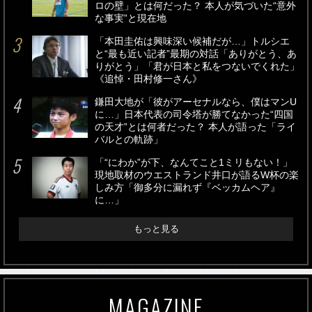
ロの壁」とは何だった？ 本人が気づいた“意外
な事実”と現在地
「本田圭佑は興味深い候補だが…」トルシエ
と“最も近い記者”最期の対話「ありがとう、あ
りがとう」「君が日本と私をつないでくれた」
《追悼・田村修一さん》
鎌田大地が「彼がアーセナルなら、僕はマンU
に…」日本代表の司令塔が勝てなかった“四国
の天才”とは何者だった？ 本人が語った「ライ
バルとの軌跡」
「“にわか”が下、なんてこと1ミリもない！」
現地取材のウエストランド井口が語るW杯の楽
しみ方「御多分に漏れず『ベッカムヘア』
に…」
もっと見る
MAGAZINE