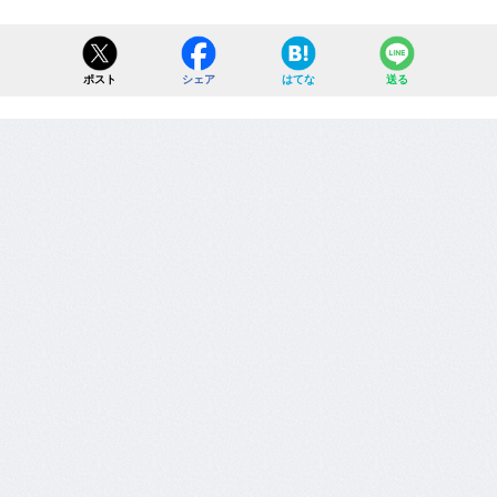
ポスト
シェア
はてな
送る