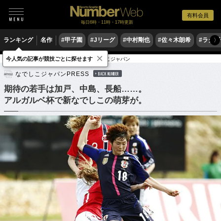
有料会員
毎日6時・11時・17時更新
ランキング
名作
#甲子園
#Jリーグ
#中村剛也
#佐々木朗希
#ラグ
〉
×
今人気の記事が競技ごとに探せます
サッカー
サッカー日本代表
なでしこジャパン
なでしこジャパンPRESS
BACK NUMBER
期待の若手は加戸、中島、長船……。
アルガルベ杯で新なでしこの萌芽が。