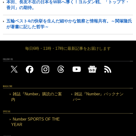
本田、長友不在の日本をW杯へ導く！ヨルダン戦、「トップ下・
香川」の期待。
五輪ベスト4の快挙を生んだ細やかな観察と情報共有。～関塚隆氏
が著書に記した哲学～
毎日6時・11時・17時に最新記事をお届けします
FOLLOW US
MAGAZINE
雑誌『Number』購読のご案
雑誌『Number』バックナン
内
バー
SPECIAL
Number SPORTS OF THE
YEAR