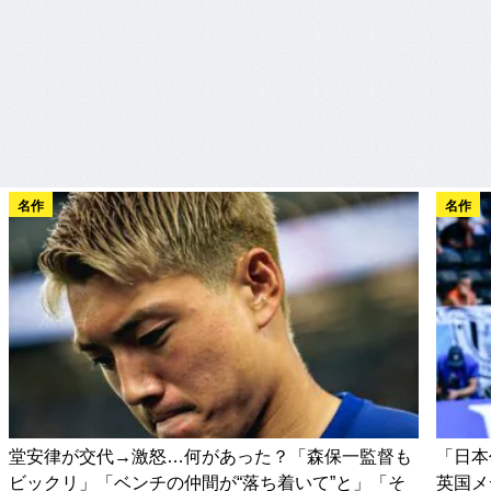
名作
名作
堂安律が交代→激怒…何があった？「森保一監督も
「日本
ビックリ」「ベンチの仲間が“落ち着いて”と」「そ
英国メ