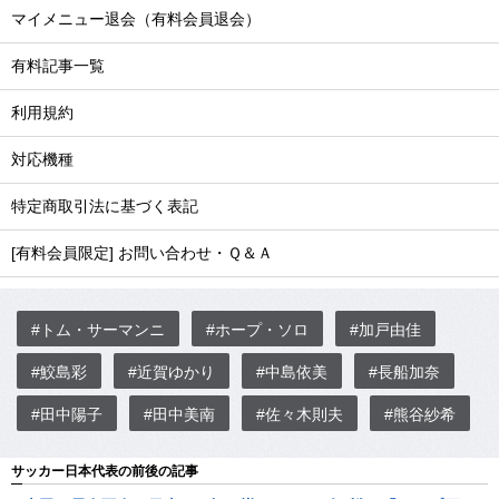
マイメニュー退会（有料会員退会）
有料記事一覧
利用規約
対応機種
特定商取引法に基づく表記
[有料会員限定] お問い合わせ・Ｑ＆Ａ
#トム・サーマンニ
#ホープ・ソロ
#加戸由佳
#鮫島彩
#近賀ゆかり
#中島依美
#長船加奈
#田中陽子
#田中美南
#佐々木則夫
#熊谷紗希
サッカー日本代表の前後の記事