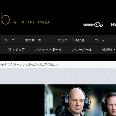
毎日6時・11時・17時更新
Jリーグ
海外サッカー
サッカー日本代表
ゴルフ
フィギュア
バスケットボール
バレーボール
他競技
子か？マクラーレン出身エンジニアの戦い。