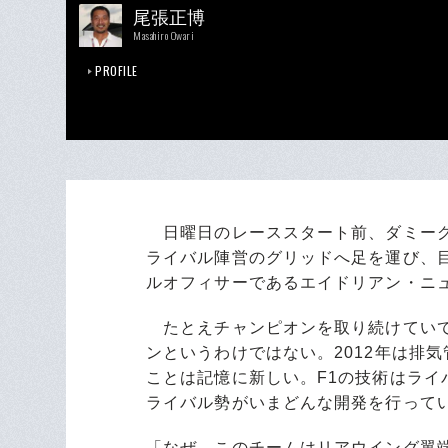
尾張正博
Masahiro Owari
PROFILE
日曜日のレーススタート前、ダミーグ
ライバル陣営のグリッドへ足を運び、
ルオフィサーであるエイドリアン・ニ
たとえチャンピオンを取り続けていて
ンというわけではない。2012年は排
ことは記憶に新しい。F1の技術はラ
ライバル勢がいまどんな開発を行って
「なぜ、このチームはリアウイング翼