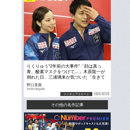
りくりゅう“2年前の大事件”「顔は真っ
青、酸素マスクをつけて…」木原龍一が
倒れた日、三浦璃来が気づいた「生きて
いてくれて、ありがとう」
野口美惠
Yoshie Noguchi
2026/02/28
フィギュアスケート
その他の名作記事