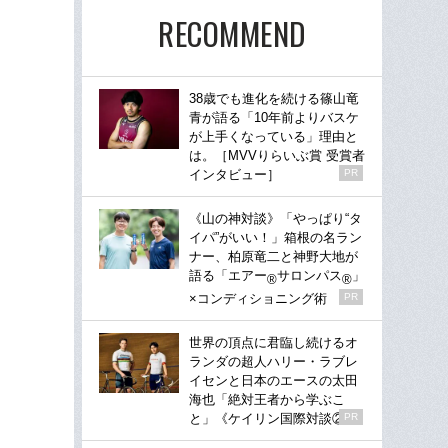
RECOMMEND
38歳でも進化を続ける篠山竜
青が語る「10年前よりバスケ
が上手くなっている」理由と
は。［MVVりらいぶ賞 受賞者
インタビュー］
PR
《山の神対談》「やっぱり“タ
イパ”がいい！」箱根の名ラン
ナー、柏原竜二と神野大地が
語る「エアー
サロンパス
」
®
®
×コンディショニング術
PR
世界の頂点に君臨し続けるオ
ランダの超人ハリー・ラブレ
イセンと日本のエースの太田
海也「絶対王者から学ぶこ
と」《ケイリン国際対談②》
PR