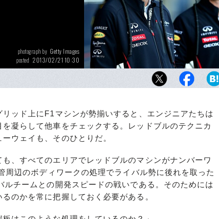
Getty Images
photograph by
2013/02/21 10:30
posted
スペインのへレスで繰り返されるテストを見
リアン・ニューウェイ（左）とレッドブル・
表のクリスチャン・ホーナー。
リッド上にF1マシンが勢揃いすると、エンジニアたちは
目を凝らして他車をチェックする。レッドブルのテクニカ
ューウェイも、そのひとりだ。
も、すべてのエリアでレッドブルのマシンがナンバーワ
気管周辺のボディワークの処理でライバル勢に後れを取った
イバルチームとの開発スピードの戦いである。そのためには
いるのかを常に把握しておく必要がある。
端板はこのような処理をしているのか？」