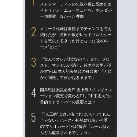
ストンマーティンの失敗を遂に認めたエ
る
イドリアン・ニューウェイを、ホンダが
一切非難しなかった理由
「
ス
メキース代表は最後までチャンスを与え
イ
続けたが…角田裕毅がレッドブルのシー
一
トを喪失するきっかけとなった“あのレ
ース”とは？
「
1
「なんでオレが3位なの？」セナ、プロ
に届
スト、マンセルが消え…鈴木亜久里が明
を
かす“F1日本人初表彰台の舞台裏” 「とに
かく我慢して何か起きるまで」
「
ロ
開幕戦は混乱必至!? 史上最大のレギュレ
鈴鹿
ーション変更で変わるF1、“未来志向”の
ー
目的とドライバーの反応とは？
《F
「“人工的”に追い抜ければいいってもん
冠宇
じゃない」ハース小松礼雄代表が今季
の
の“マリオカート”F1に提言「ルールはど
んどん改善されるでしょう」