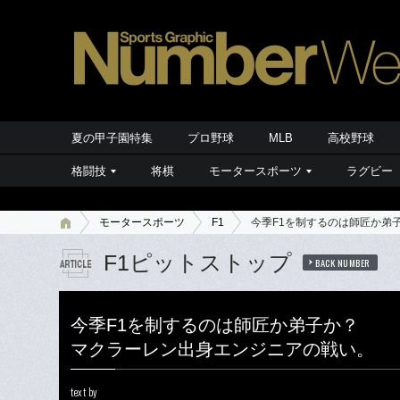
夏の甲子園特集
プロ野球
MLB
高校野球
格闘技
将棋
モータースポーツ
ラグビー
モータースポーツ
F1
今季F1を制するのは師匠か弟
F1ピットストップ
BACK NUMBER
今季F1を制するのは師匠か弟子か？
マクラーレン出身エンジニアの戦い。
text by