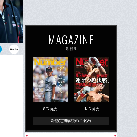
MAGAZINE
最新号
つめるエイド
レーシング代
8/6
4/16
発売
発売
雑誌定期購読のご案内