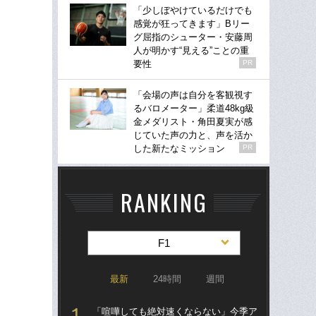
「少しぼやけているだけでも
感覚が狂ってきます」Bリー
グ屈指のシューター・安藤周
人が明かす“見える”ことの重
要性
PR
「会場の声は自分を客観視す
るバロメーター」柔道48kg級
金メダリスト・角田夏実が感
じていた声の力と、声を活か
した新たなミッション
PR
RANKING
F1
最新
24時間
週間
「喧嘩しても絶対速くならない」今季ア
S