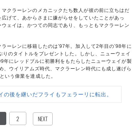
マクラーレンのメカニックたち数人が彼の前に立ちはだ
を広げて、あからさまに嫌がらせをしていたことがあっ
ーウェイは、かつての同志であり、もっともマクラーレン
ーレンに移籍したのは'97年。加入して2年目の'98年に
7年ぶりのタイトルをプレゼントした。しかし、ニューウェイ
'09年にレッドブルに初勝利をもたらしたニューウェイが製
始め、ウイリアムズ時代、マクラーレン時代にも成し遂げら
ンという偉業を達成した。
イの後を継いだフライもフェラーリに転出。
2
NEXT