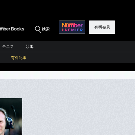
有料会員
検索
テニス
競馬
有料記事