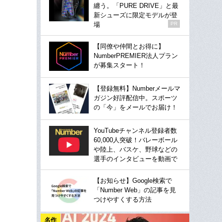
纏う。「PURE DRIVE」と最
新シューズに限定モデルが登
場
PR
【同僚や仲間とお得に】
NumberPREMIER法人プラン
が募集スタート！
【登録無料】Numberメールマ
ガジン好評配信中。スポーツ
の「今」をメールでお届け！
YouTubeチャンネル登録者数
60,000人突破！バレーボール
や陸上、バスケ、野球などの
選手のインタビューを動画で
【お知らせ】Google検索で
「Number Web」の記事を見
つけやすくする方法
名作