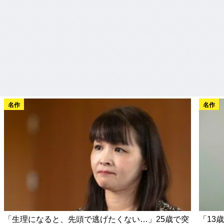
名作
名作
「生理になると、先頭で逃げたくない…」25歳で突
「13