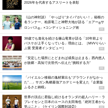
2026年を代表するアスリートを表彰
《山の神対談》「やっぱり“タイパ”がいい！」箱根の
名ランナー、柏原竜二と神野大地が語る「エアー
サ
®
ロンパス
」×コンディショニング術
®
PR
38歳でも進化を続ける篠山竜青が語る「10年前より
バスケが上手くなっている」理由とは。［MVVりらい
ぶ賞 受賞者インタビュー］
PR
「安定した場所にとどまれば成長は止まる」西内悠人
が故郷・高知で次世代へ伝えた“挑戦する力”
PR
「バイエルン移籍の逸材輩出も“グラウンドがなかっ
た”…」サガン鳥栖最強アカデミーを変えた『企業版
ふるさと納税』
PR
世界の頂点に君臨し続けるオランダの超人ハリー・ラ
ブレイセンと日本のエースの太田海也「絶対王者から
学ぶこと」《ケイリン国際対談②》
PR