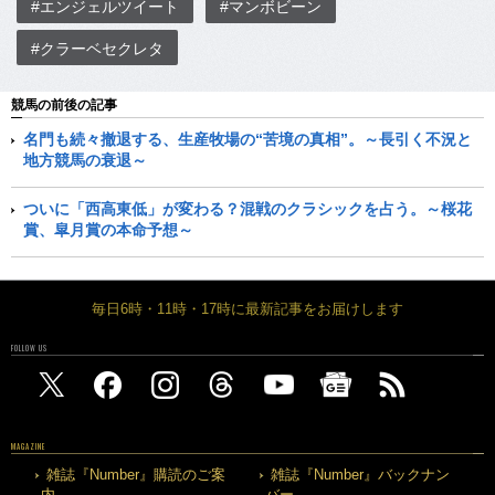
#エンジェルツイート
#マンボビーン
#クラーベセクレタ
競馬の前後の記事
名門も続々撤退する、生産牧場の“苦境の真相”。～長引く不況と
地方競馬の衰退～
ついに「西高東低」が変わる？混戦のクラシックを占う。～桜花
賞、皐月賞の本命予想～
毎日6時・11時・17時に最新記事をお届けします
FOLLOW US
MAGAZINE
雑誌『Number』購読のご案
雑誌『Number』バックナン
内
バー