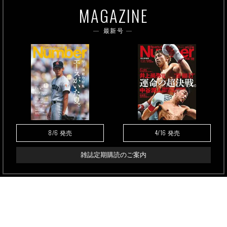
MAGAZINE
最新号
8/6
4/16
発売
発売
雑誌定期購読のご案内