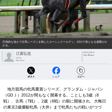
圧倒的な強さで古馬シーズンを制したエーシンクールディ。GDJで初となる連覇がか
かる。
photograph by
江面弘也
Yukio Miyajima
text by
Koya Ezura
ポスト
シェア
コピー
地方競馬の牝馬重賞シリーズ、グランダム・ジャパン
（GDＪ）2012が間もなく開幕する。ことしも3歳（8
戦）、古馬（7戦）、2歳（6戦）の順に開催され、大晦日
の東京2歳優駿牝馬（大井）まで牝馬たちの戦いがつづ