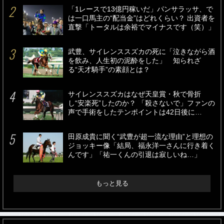
「1レースで13億円稼いだ」パンサラッサ、で
は一口馬主の“配当金”はどれくらい？ 出資者を
直撃「トータルは余裕でマイナスです（笑）」
武豊、サイレンススズカの死に「泣きながら酒
を飲み、人生初の泥酔をした」 知られざ
る“天才騎手”の素顔とは？
サイレンススズカはなぜ天皇賞・秋で骨折
し“安楽死”したのか？ 「殺さないで」ファンの
声で手術をしたテンポイントは42日後に…
田原成貴に聞く“武豊が超一流な理由”と理想の
ジョッキー像「結局、福永洋一さんに行き着く
んです」「祐一くんの引退は寂しいね…」
もっと見る