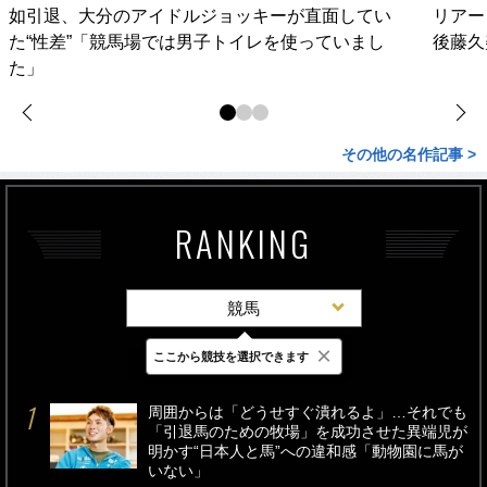
如引退、大分のアイドルジョッキーが直面してい
リアー
た“性差”「競馬場では男子トイレを使っていまし
後藤久
た」
その他の名作記事 >
RANKING
競馬
×
ここから競技を選択できます
最新
24時間
週間
周囲からは「どうせすぐ潰れるよ」…それでも
「引退馬のための牧場」を成功させた異端児が
明かす“日本人と馬”への違和感「動物園に馬が
いない」