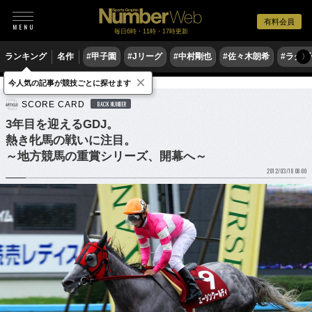
有料会員
毎日6時・11時・17時更新
ランキング
名作
#甲子園
#Jリーグ
#中村剛也
#佐々木朗希
#ラグ
〉
×
今人気の記事が競技ごとに探せます
競馬
SCORE CARD
BACK NUMBER
3年目を迎えるGDJ。
熱き牝馬の戦いに注目。
～地方競馬の重賞シリーズ、開幕へ～
2012/03/18 08:00