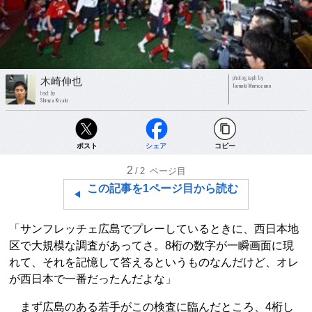
photograph by
木崎伸也
Tomoki Momozono
text by
Shinya Kizaki
ポスト
シェア
コピー
2
/2
ページ目
この記事を1ページ目から読む
「サンフレッチェ広島でプレーしているときに、西日本地
区で大規模な調査があってさ。8桁の数字が一瞬画面に現
れて、それを記憶して答えるというものなんだけど、オレ
が西日本で一番だったんだよな」
まず広島のある若手がこの検査に臨んだところ、4桁し