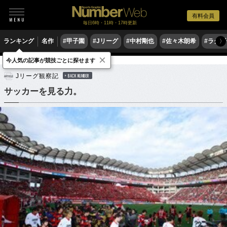
有料会員
毎日6時・11時・17時更新
ランキング
名作
#甲子園
#Jリーグ
#中村剛也
#佐々木朗希
#ラグ
〉
×
今人気の記事が競技ごとに探せます
サッカー
Jリーグ
Jリーグ観察記
BACK NUMBER
サッカーを見る力。