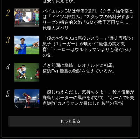
は安く買えるが」
バイエルンGMは年俸6億円、Jクラブ強化部長
は「ドイツ4部並み」“スタッフの給料安すぎ”J
リーグの構造的欠陥「GMが数千万円なら…」
代理人ズバリ
「僕のお父さんは悪役レスラー」“暴走専務”の
息子（Jリーガー）が明かす“最強の英才教
育”「ヒーローはウルトラマンよりも傷だらけ
の父」
若き前園に楢崎、レオナルドに相馬。
横浜Fvs.鹿島の激闘を覚えているか。
「感じねえんだよ、気持ちをよ！」鈴木優磨が
鹿島サポーターの罵声を浴びて…“ホームで5失
点惨敗”カメラマンが目にした名門の苦悩
もっと見る