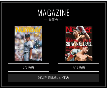
MAGAZINE
最新号
8/6
4/16
発売
発売
雑誌定期購読のご案内