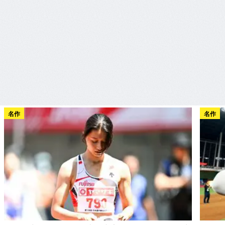
名作
名作