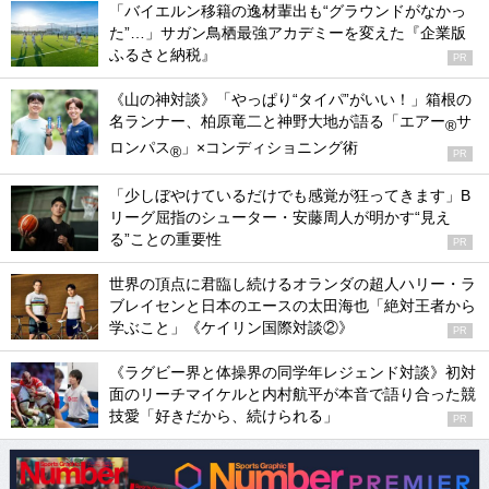
「バイエルン移籍の逸材輩出も“グラウンドがなかっ
た”…」サガン鳥栖最強アカデミーを変えた『企業版
ふるさと納税』
PR
《山の神対談》「やっぱり“タイパ”がいい！」箱根の
名ランナー、柏原竜二と神野大地が語る「エアー
サ
®
ロンパス
」×コンディショニング術
®
PR
「少しぼやけているだけでも感覚が狂ってきます」B
リーグ屈指のシューター・安藤周人が明かす“見え
る”ことの重要性
PR
世界の頂点に君臨し続けるオランダの超人ハリー・ラ
ブレイセンと日本のエースの太田海也「絶対王者から
学ぶこと」《ケイリン国際対談②》
PR
《ラグビー界と体操界の同学年レジェンド対談》初対
面のリーチマイケルと内村航平が本音で語り合った競
技愛「好きだから、続けられる」
PR