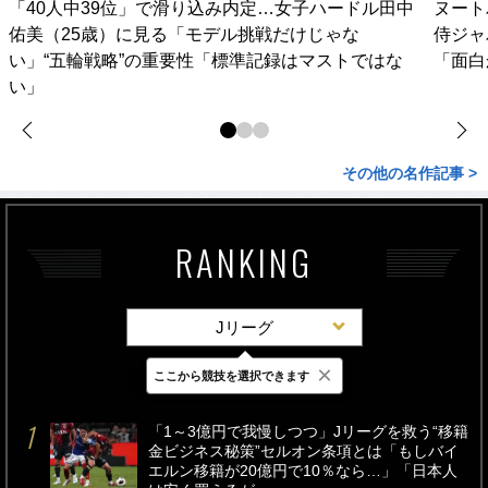
「40人中39位」で滑り込み内定…女子ハードル田中
ヌート
佑美（25歳）に見る「モデル挑戦だけじゃな
侍ジャ
い」“五輪戦略”の重要性「標準記録はマストではな
「面白
い」
その他の名作記事 >
RANKING
Jリーグ
×
ここから競技を選択できます
最新
24時間
週間
「1～3億円で我慢しつつ」Jリーグを救う“移籍
金ビジネス秘策”セルオン条項とは「もしバイ
エルン移籍が20億円で10％なら…」「日本人