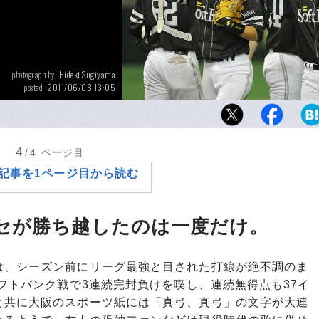
Hideki Sugiyama
photograph by
2011/06/08 13:05
posted
今オフにはメジャー行きを噂される川崎宗則
躍中。2008年、2009年と連続して交流戦を
トバンクにあって、MVPにも選ばれたことも
4
/4
ページ目
記事を1ページ目から読む
セが勝ち越したのは一度だけ。
、シーズン前にリーグ最強と目された打線が絶不調のま
ソフトバンク戦で3連続完封負けを喫し、連続無得点も37イ
と共に大阪のスポーツ紙には「真弓、真弓」の文字が大連