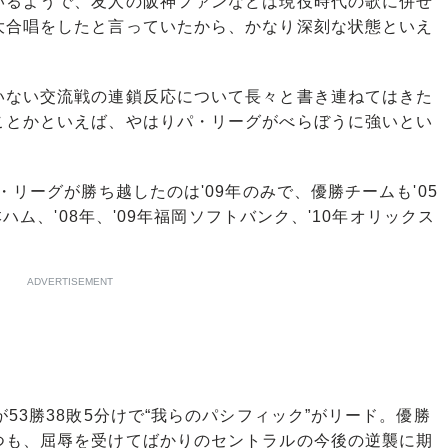
いるようで、友人の阪神ファンなどは現役時代の歌に併せ
大合唱をしたと言っていたから、かなり深刻な状態といえ
ない交流戦の連鎖反応について長々と書き連ねてはきた
ことかといえば、やはりパ・リーグがべらぼうに強いとい
リーグが勝ち越したのは'09年のみで、優勝チームも'05
本ハム、'08年、'09年福岡ソフトバンク、'10年オリックス
ADVERTISEMENT
53勝38敗5分けで“我らのパシフィック”がリード。優勝
つも、屈辱を受けてばかりのセントラルの今後の逆襲に期