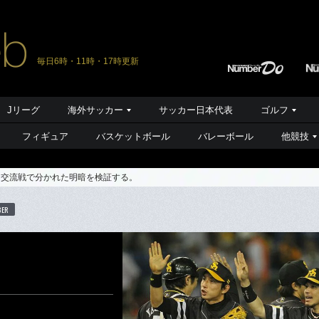
毎日6時・11時・17時更新
Jリーグ
海外サッカー
サッカー日本代表
ゴルフ
フィギュア
バスケットボール
バレーボール
他競技
。交流戦で分かれた明暗を検証する。
BER