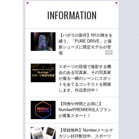
INFORMATION
【バボラの新作】NYの輝きを
纏う。「PURE DRIVE」と最
新シューズに限定モデルが登
場
PR
スポーツの現場で撮影する機
会のある写真家、その写真家
が撮る一瞬のシーンにスポッ
トをあてるコンテストを開催
します。作品受付中！
【同僚や仲間とお得に】
NumberPREMIER法人プラン
が募集スタート！
【登録無料】Numberメールマ
ガジン好評配信中。スポーツ