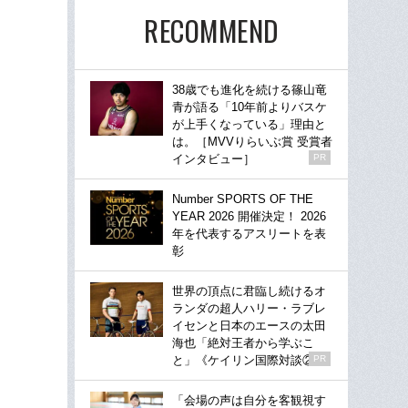
RECOMMEND
38歳でも進化を続ける篠山竜
青が語る「10年前よりバスケ
が上手くなっている」理由と
は。［MVVりらいぶ賞 受賞者
インタビュー］
PR
Number SPORTS OF THE
YEAR 2026 開催決定！ 2026
年を代表するアスリートを表
彰
世界の頂点に君臨し続けるオ
ランダの超人ハリー・ラブレ
イセンと日本のエースの太田
海也「絶対王者から学ぶこ
と」《ケイリン国際対談②》
PR
「会場の声は自分を客観視す