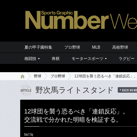
夏の甲子園特集
プロ野球
MLB
高校野球
格闘技
将棋
モータースポーツ
ラグビー
野球
プロ野球
12球団を襲う恐るべき「連鎖反応」
野次馬ライトスタンド
BACK NUM
12球団を襲う恐るべき「連鎖反応」。
交流戦で分かれた明暗を検証する。
text by