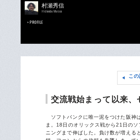
村瀬秀信
Hidenobu Murase
PROFILE
この
交流戦始まって以来、
ソフトバンクに唯一泥をつけた阪神は
ま。18日のオリックス戦から21日の
ニングまで伸ばした。負け数が増える