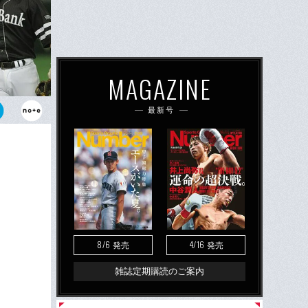
MAGAZINE
最新号
も交流戦で活
制覇したソフ
8/6
4/16
発売
発売
雑誌定期購読のご案内