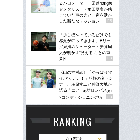
るバロメーター」柔道48kg級
金メダリスト・角田夏実が感
じていた声の力と、声を活か
した新たなミッション
PR
「少しぼやけているだけでも
感覚が狂ってきます」Bリー
グ屈指のシューター・安藤周
人が明かす“見える”ことの重
要性
PR
《山の神対談》「やっぱり“タ
イパ”がいい！」箱根の名ラン
ナー、柏原竜二と神野大地が
語る「エアー
サロンパス
」
®
®
×コンディショニング術
PR
RANKING
プロ野球