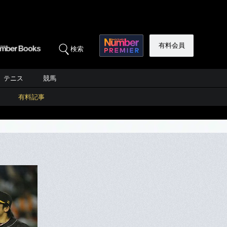
有料会員
検索
テニス
競馬
有料記事