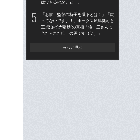
はできるのか、と…」
た…
らD
「お前、監督の椅子を蹴るとは！」「蹴
ってないですよ！」ホークス城島健司と
「
王貞治の“大騒動”の真相「俺、王さんに
で
当たられた唯一の男です（笑）」
を
は
もっと見る