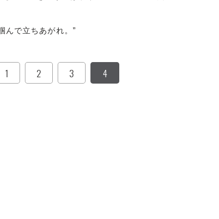
掴んで立ちあがれ。”
1
2
3
4