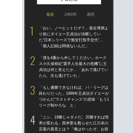
最新
24時間
週間
「おい、ノーヒットだぞ？」落合博満よ
「
り前にダイエー王貞治が決断してい
り
た“日本シリーズで無安打投手交代”…
た“
「個人記録は関係ないんだ」
「
「僕を4番から外してください」ホーク
「
ス小久保裕紀“選手人生最大の危機”に王
終わ
貞治は何と答えたか…「あれで逃げてい
つか
たら、次も逃げていた」
リ
「もし優勝できなければ、パ・リーグは
「
終わりだった」1999年王貞治ダイエーが
っ
つかんだ“ラストチャンス”の意味「もう1
王貞
リーグ制やろな、と」
当
「ニシ、19勝じゃダメだ。20勝すれば世
「ア
界が変わる」西本聖を甦らせた江川卓の
球
言葉の真意とは？「俺はやったぞ、お前
す“