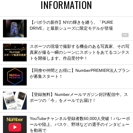
INFORMATION
【バボラの新作】NYの輝きを纏う。「PURE
DRIVE」と最新シューズに限定モデルが登場
PR
スポーツの現場で撮影する機会のある写真家、その写
真家が撮る一瞬のシーンにスポットをあてるコンテス
トを開催します。作品受付中！
【同僚や仲間とお得に】NumberPREMIER法人プラン
が募集スタート！
【登録無料】Numberメールマガジン好評配信中。ス
ポーツの「今」をメールでお届け！
YouTubeチャンネル登録者数60,000人突破！バレーボ
ールや陸上、バスケ、野球などの選手のインタビュー
を動画で