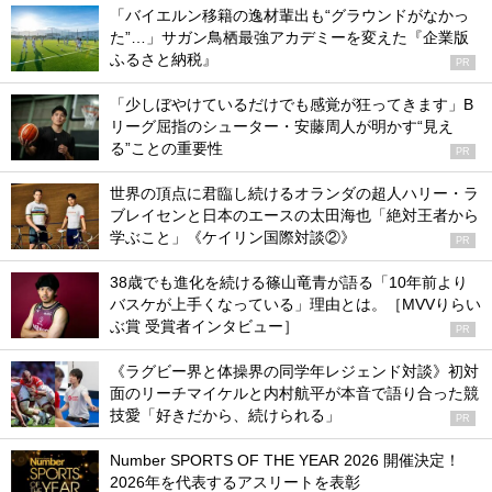
「バイエルン移籍の逸材輩出も“グラウンドがなかっ
た”…」サガン鳥栖最強アカデミーを変えた『企業版
ふるさと納税』
PR
「少しぼやけているだけでも感覚が狂ってきます」B
リーグ屈指のシューター・安藤周人が明かす“見え
る”ことの重要性
PR
世界の頂点に君臨し続けるオランダの超人ハリー・ラ
ブレイセンと日本のエースの太田海也「絶対王者から
学ぶこと」《ケイリン国際対談②》
PR
38歳でも進化を続ける篠山竜青が語る「10年前より
バスケが上手くなっている」理由とは。［MVVりらい
ぶ賞 受賞者インタビュー］
PR
《ラグビー界と体操界の同学年レジェンド対談》初対
面のリーチマイケルと内村航平が本音で語り合った競
技愛「好きだから、続けられる」
PR
Number SPORTS OF THE YEAR 2026 開催決定！
2026年を代表するアスリートを表彰