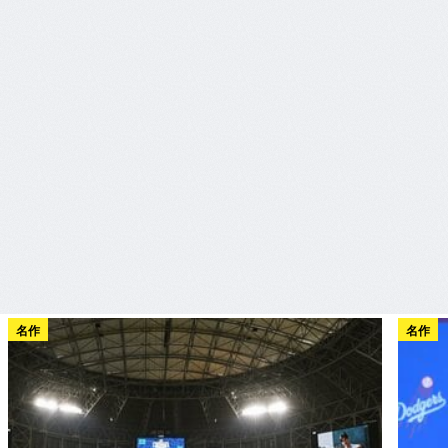
名作
名作