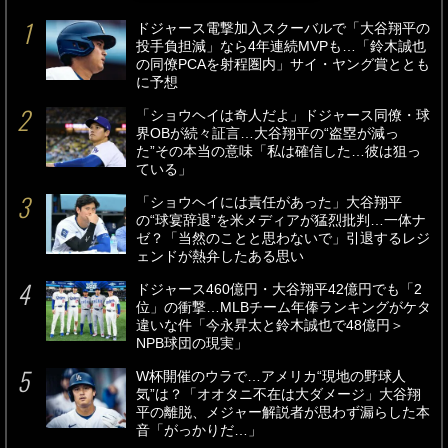
ドジャース電撃加入スクーバルで「大谷翔平の
投手負担減」なら4年連続MVPも…「鈴木誠也
の同僚PCAを射程圏内」サイ・ヤング賞ととも
に予想
「ショウヘイは奇人だよ」ドジャース同僚・球
界OBが続々証言…大谷翔平の“盗塁が減っ
た”その本当の意味「私は確信した…彼は狙っ
ている」
「ショウヘイには責任があった」大谷翔平
の“球宴辞退”を米メディアが猛烈批判…一体ナ
ゼ？「当然のことと思わないで」引退するレジ
ェンドが熱弁したある思い
ドジャース460億円・大谷翔平42億円でも「2
位」の衝撃…MLBチーム年俸ランキングがケタ
違いな件「今永昇太と鈴木誠也で48億円＞
NPB球団の現実」
W杯開催のウラで…アメリカ“現地の野球人
気”は？「オオタニ不在は大ダメージ」大谷翔
平の離脱、メジャー解説者が思わず漏らした本
音「がっかりだ…」