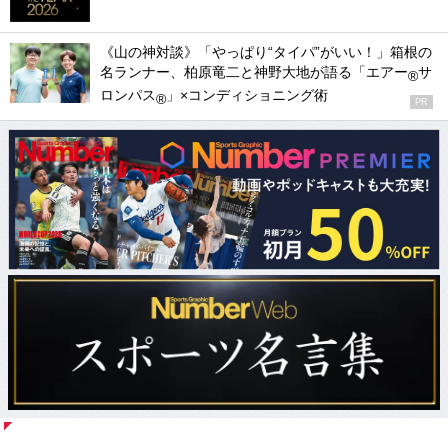
《山の神対談》「やっぱり“タイパ”がいい！」箱根の
名ランナー、柏原竜二と神野大地が語る「エアー
サ
®
ロンパス
」×コンディショニング術
®
PR