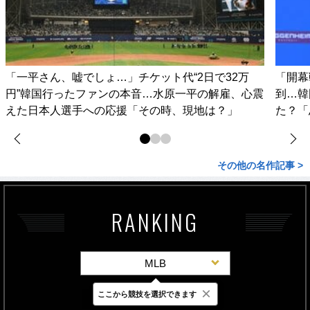
「一平さん、嘘でしょ…」チケット代“2日で32万
「開幕
円”韓国行ったファンの本音…水原一平の解雇、心震
到…韓
えた日本人選手への応援「その時、現地は？」
た？「
その他の名作記事 >
RANKING
MLB
×
ここから競技を選択できます
最新
24時間
週間