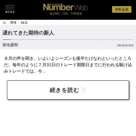
有料会員
毎日6時・11時・17時更新
野球
MLB
遅れてきた期待の新人
菊地慶剛
2005/08/05 00:00
８月の声を聞き、いよいよシーズンも後半たけなわといったところ
だ。毎年のように７月31日のトレード期限日までに行われる駆け込
みトレードでは、今...
続きを読む