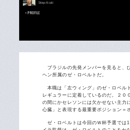
Shinya Kizaki
PROFILE
ブラジルの先発メンバーを見ると、ひ
ヘン所属のゼ・ロベルトだ。
本職は「左ウィング」のゼ・ロベルト
レギュラーに定着しているのだ。２００
の間にかセレソンには欠かせない主力
心臓」と表現する最重要ポジション＝
ゼ・ロベルトは今回のＷ杯予選では1
イラ監督は、ゼ・ロベルトのことをか