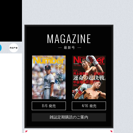
MAGAZINE
最新号
8/6
4/16
発売
発売
雑誌定期購読のご案内