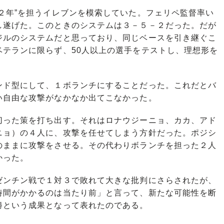
２年”を担うイレブンを模索していた。フェリペ監督率い
し遂げた。このときのシステムは３－５－２だった。だが
ジルのシステムだと思っており、同じベースを引き継ぐこ
ベテランに限らず、50人以上の選手をテストし、理想形を
ド型にして、１ボランチにすることだった。これだとバ
い自由な攻撃がなかなか出てこなかった。
った策を打ち出す。それはロナウジーニョ、カカ、アド
ニョ）の４人に、攻撃を任せてしまう方針だった。ポジシ
のままに攻撃をさせる。その代わりボランチを担った２人
かった。
ンチン戦で１対３で敗れて大きな批判にさらされたが、
時間がかかるのは当たり前」と言って、新たな可能性を断
勝という成果となって表れたのである。