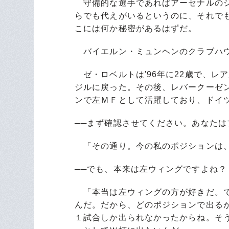
守備的な選手であればアーセナルのジ
らでも代えがいるというのに、それで
こには何か秘密があるはずだ。
バイエルン・ミュンヘンのクラブハウ
ゼ・ロベルトは'96年に22歳で、レ
ジルに戻った。その後、レバークーゼ
ンで左ＭＦとして活躍しており、ドイツ
──まず確認させてください。あなたはブ
「その通り。今の私のポジションは
──でも、本来は左ウィングですよね？
「本当は左ウィングの方が好きだ。で
んだ。だから、どのポジションで出るか
１試合しか出られなかったからね。そ