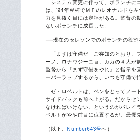
システム変更に伴って、ボランチにコ
は、'94年Ｗ杯でＭＦのレオナルドを
力を見抜く目には定評がある。監督の
ないボランチに成長した。
──現在のセレソンでのボランチの役割
「まずは守備だ。ご存知のとおり、ブ
ーノ、ロナウジーニョ、カカの４人が
監督から『まず守備をやれ』と指示を
ーバーラップするから、いつも守備で
ゼ・ロベルトは、ペンをとってノート
サイドバックも前へ上がる。だからセ
なければいけない、というのがパレイ
ベルトがやや前目に位置するが、最優
（以下、
Number643号
へ）