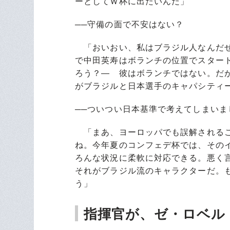
ーとしてＷ杯に出たいんだ」
──守備の面で不安はない？
「おいおい、私はブラジル人なんだぜ
で中田英寿はボランチの位置でスター
ろう？― 彼はボランチではない。だ
がブラジルと日本選手のキャパシティ
──ついつい日本基準で考えてしまいま
「まあ、ヨーロッパでも誤解されるこ
ね。今年夏のコンフェデ杯では、その
ろんな状況に柔軟に対応できる。悪く
それがブラジル流のキャラクターだ。
う」
指揮官が、ゼ・ロベル