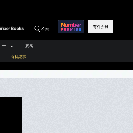
有料会員
検索
テニス
競馬
有料記事