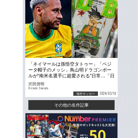
「ネイマールは孫悟空タトゥー」「ベジ
ータ帽子のメッシ」鳥山明ドラゴンボー
ルが“南米名選手に超愛される”日常…「日
本語版も買ったよ」
沢田啓明
Hiroaki Sawada
2024/03/10
海外サッカー
その他の名作記事