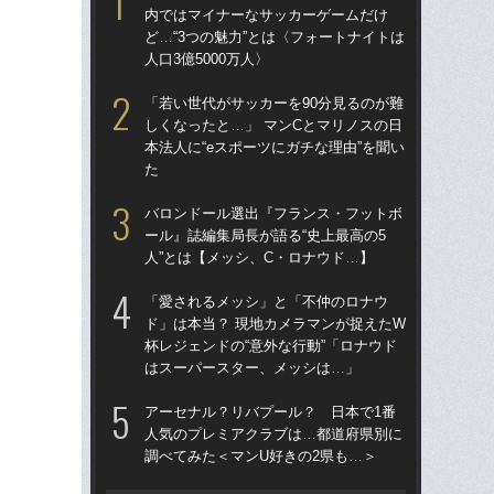
内ではマイナーなサッカーゲームだけ
「
ど…“3つの魅力”とは〈フォートナイトは
→
人口3億5000万人〉
き
「若い世代がサッカーを90分見るのが難
“ア
しくなったと…」 マンCとマリノスの日
ダ
本法人に“eスポーツにガチな理由”を聞い
度目
た
け
バロンドール選出『フランス・フットボ
「
ール』誌編集局長が語る“史上最高の5
記者
人”とは【メッシ、C・ロナウド…】
律
も
「愛されるメッシ」と「不仲のロナウ
ド」は本当？ 現地カメラマンが捉えたW
［
杯レジェンドの“意外な行動”「ロナウド
点
はスーパースター、メッシは…」
W
アーセナル？リバプール？ 日本で1番
な
人気のプレミアクラブは…都道府県別に
ス
調べてみた＜マンU好きの2県も…＞
い
た