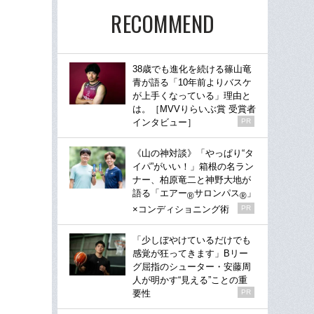
RECOMMEND
38歳でも進化を続ける篠山竜
青が語る「10年前よりバスケ
が上手くなっている」理由と
は。［MVVりらいぶ賞 受賞者
インタビュー］
PR
《山の神対談》「やっぱり“タ
イパ”がいい！」箱根の名ラン
ナー、柏原竜二と神野大地が
語る「エアー
サロンパス
」
®
®
×コンディショニング術
PR
「少しぼやけているだけでも
感覚が狂ってきます」Bリー
グ屈指のシューター・安藤周
人が明かす“見える”ことの重
要性
PR