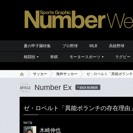
夏の甲子園特集
プロ野球
MLB
高校野球
格闘技
将棋
モータースポーツ
ラグビー
サッカー
海外サッカー
ゼ・ロベルト「異能ボランチ
Number Ex
BACK NUMBER
ゼ・ロベルト「異能ボランチの存在理由
text by
木崎伸也