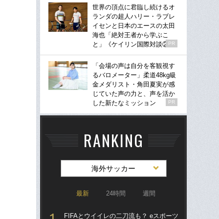
世界の頂点に君臨し続けるオ
ランダの超人ハリー・ラブレ
イセンと日本のエースの太田
海也「絶対王者から学ぶこ
と」《ケイリン国際対談②》
PR
「会場の声は自分を客観視す
るバロメーター」柔道48kg級
金メダリスト・角田夏実が感
じていた声の力と、声を活か
した新たなミッション
PR
RANKING
海外サッカー
最新
24時間
週間
FIFAとウイイレの二刀流も？ eスポーツ
涙