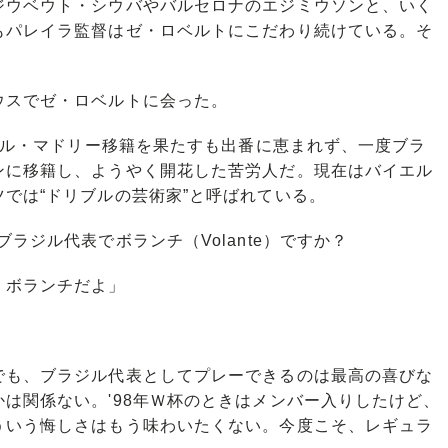
ウベウト・シウバやバルセロナのエジミウソンと、いく
もパレイラ監督はゼ・ロベルトにこだわり続けている。そ
スでゼ・ロベルトに会った。
アル・マドリー移籍を果たすも出番に恵まれず、一度ブラ
ンに移籍し、ようやく開花した苦労人だ。現在はバイエル
では“ドリブルの芸術家”と呼ばれている。
ラジル代表でボランチ（Volante）ですか？
、ボランチだよ」
も、ブラジル代表としてプレーできるのは最高の喜びな
は関係ない。'98年Ｗ杯のときはメンバー入りしたけど、
ういう悔しさはもう味わいたくない。今度こそ、レギュラ