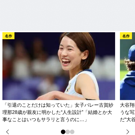
名作
名作
「引退のことだけは知っていた」女子バレー古賀紗
大谷翔
理那28歳が親友に明かした“人生設計”「結婚とか大
うな写
事なことはいつもサラリと言うのに…」
だ“大