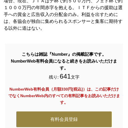
場合、現在、ＪＴＡはデ杯で約５００万円、フェド杯で約
１０００万円の年間赤字を抱える。ＩＴＦからの援助は選
手への賞金と広告収入の分配金のみ。利益を出すために
は、各協会が独自に集められるスポンサーと集客に期待す
る以外に道はない。
こちらは雑誌『Number』の掲載記事です。
NumberWeb有料会員になると続きをお読みいただけま
す。
641
残り:
文字
NumberWeb有料会員（月額330円[税込]）は、この記事だけ
でなく
NumberWeb内のすべての有料記事をお読みいただけま
す。
有料会員登録