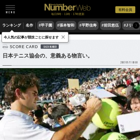
有料会員
毎日6時・11時・17時更新
ランキング
名作
#甲子園
#張本智和
#平野佳寿
#前田悠伍
#Jリーグ
〉
×
今人気の記事が競技ごとに探せます
テニス
SCORE CARD
BACK NUMBER
日本テニス協会の、意義ある物言い。
2007/01/11 00:00