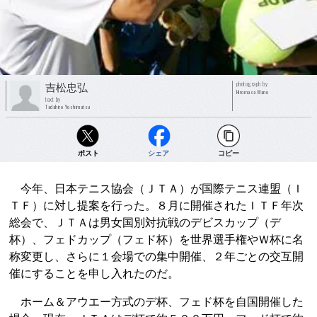
photograph by
吉松忠弘
Hiromasa Mano
text by
Tadahiro Yoshimatsu
ポスト
シェア
コピー
今年、日本テニス協会（ＪＴＡ）が国際テニス連盟（Ｉ
ＴＦ）に対し提案を行った。８月に開催されたＩＴＦ年次
総会で、ＪＴＡは男女国別対抗戦のデビスカップ（デ
杯）、フェドカップ（フェド杯）を世界選手権やＷ杯に名
称変更し、さらに１会場での集中開催、２年ごとの交互開
催にすることを申し入れたのだ。
ホーム＆アウエー方式のデ杯、フェド杯を自国開催した