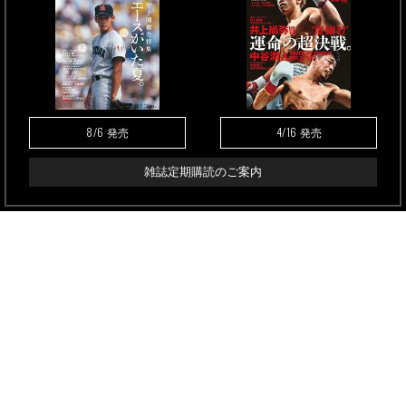
8/6
4/16
発売
発売
雑誌定期購読のご案内