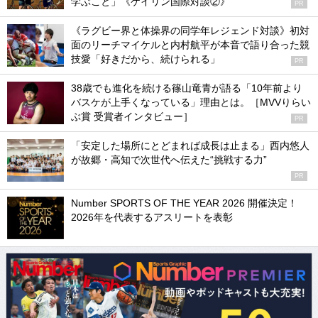
学ぶこと」《ケイリン国際対談②》
PR
《ラグビー界と体操界の同学年レジェンド対談》初対
面のリーチマイケルと内村航平が本音で語り合った競
技愛「好きだから、続けられる」
PR
38歳でも進化を続ける篠山竜青が語る「10年前より
バスケが上手くなっている」理由とは。［MVVりらい
ぶ賞 受賞者インタビュー］
PR
「安定した場所にとどまれば成長は止まる」西内悠人
が故郷・高知で次世代へ伝えた“挑戦する力”
PR
Number SPORTS OF THE YEAR 2026 開催決定！
2026年を代表するアスリートを表彰