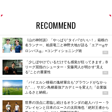
RECOMMEND
《山の神対談》「やっぱり“タイパ”がいい！」箱根の
名ランナー、柏原竜二と神野大地が語る「エアー
サ
®
ロンパス
」×コンディショニング術
®
PR
「少しぼやけているだけでも感覚が狂ってきます」B
リーグ屈指のシューター・安藤周人が明かす“見え
る”ことの重要性
PR
「バイエルン移籍の逸材輩出も“グラウンドがなかっ
た”…」サガン鳥栖最強アカデミーを変えた『企業版
ふるさと納税』
PR
世界の頂点に君臨し続けるオランダの超人ハリー・ラ
ブレイセンと日本のエースの太田海也「絶対王者から