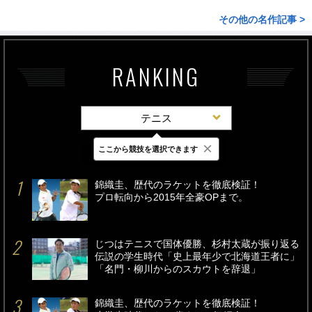
その他の名作記事 >
RANKING
テニス
×
ここから競技を選択できます
最新
24時間
週間
錦織圭、歴代のラケットを徹底検証！
プロ転向から2015年全豪OPまで。
じつはテニスで国体優勝、杉村太蔵が振り返る
伝説の学生時代「史上最年少で北海道王者に」
「名門・柳川からのスカウトを辞退」
錦織圭、歴代のラケットを徹底検証！