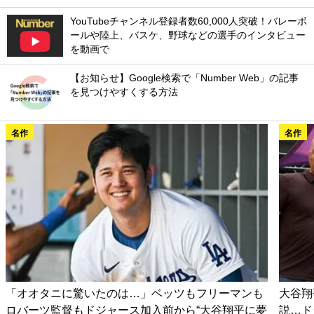
YouTubeチャンネル登録者数60,000人突破！バレーボ
ールや陸上、バスケ、野球などの選手のインタビュー
を動画で
【お知らせ】Google検索で「Number Web」の記事
を見つけやすくする方法
名作
名作
「オオタニに驚いたのは…」ベッツもフリーマンも
大谷翔
ロバーツ監督もドジャース加入前から“大谷翔平に夢
説…ド