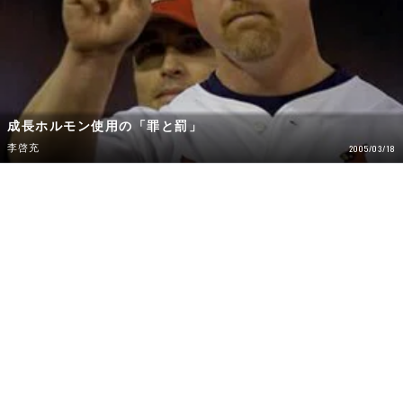
成長ホルモン使用の「罪と罰」
李啓充
2005/03/18