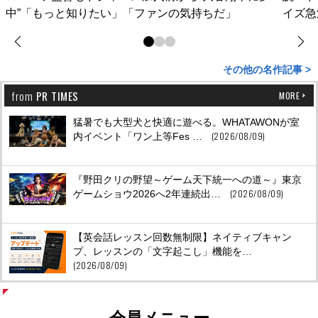
中”「もっと知りたい」「ファンの気持ちだ」
イズ急
その他の名作記事 >
from
PR TIMES
MORE
猛暑でも大型犬と快適に遊べる。WHATAWONが室
(2026/08/09)
内イベント「ワン上等Fes …
『野田クリの野望～ゲーム天下統一への道～』東京
(2026/08/09)
ゲームショウ2026へ2年連続出…
【英会話レッスン回数無制限】ネイティブキャン
プ、レッスンの「文字起こし」機能を…
(2026/08/09)
会員メニュー