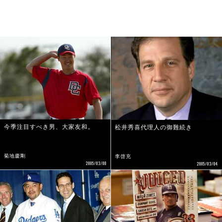
今季注目すべき男、大家友和。
松井秀喜代理人の御難続き
菊地慶剛
李啓充
2005/03/08
2005/03/04