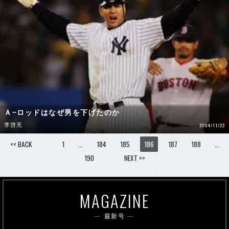
Ａ−ロッドはなぜ男を下げたのか
李啓充
2004/11/22
<< BACK
1
…
184
185
186
187
188
…
190
NEXT >>
MAGAZINE
最新号