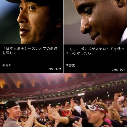
「日本人選手シーズンオフの処遇
「もし、ボンズがステロイドを使っ
を読む」
ていなかったら」
李啓充
李啓充
2004/12/27
2004/12/20