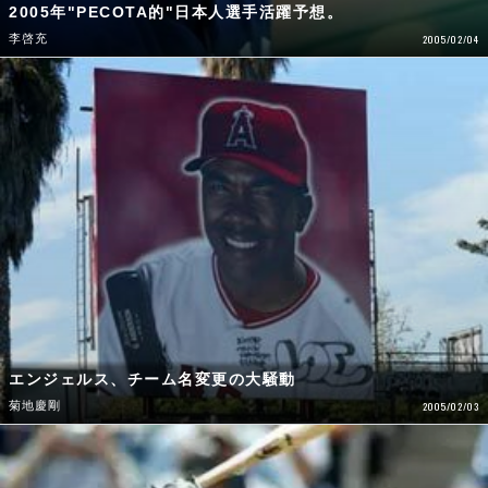
2005年"PECOTA的"日本人選手活躍予想。
李啓充
2005/02/04
エンジェルス、チーム名変更の大騒動
菊地慶剛
2005/02/03