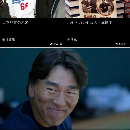
日本球界の未来･･････
ホセ・カンセコの「暴露本」
菊地慶剛
李啓充
2005/02/28
2005/02/17