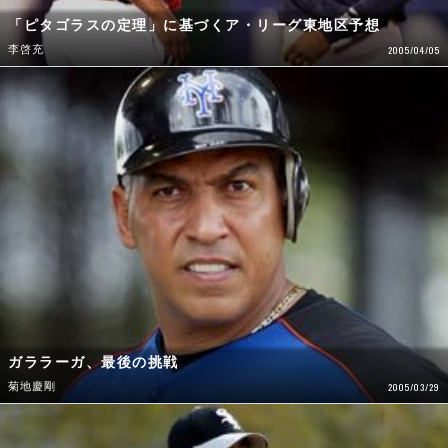
「ピタゴラスの定理」に基づくア・リーグ東地区予想
李啓充
2005/04/05
ガララーガ、最後の挑戦
菊地慶剛
2005/03/29