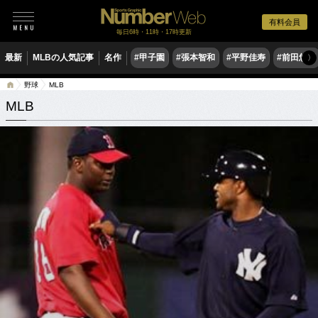
有料会員
毎日6時・11時・17時更新
最新
MLBの人気記事
名作
#甲子園
#張本智和
#平野佳寿
#前田悠伍
〉
野球
MLB
MLB