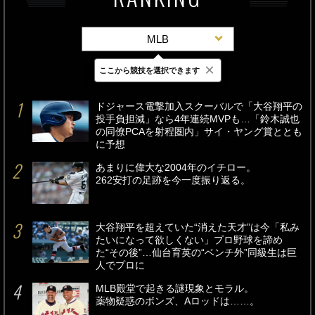
MLB
×
ここから競技を選択できます
最新
24時間
週間
ドジャース電撃加入スクーバルで「大谷翔平の
投手負担減」なら4年連続MVPも…「鈴木誠也
の同僚PCAを射程圏内」サイ・ヤング賞ととも
に予想
あまりに偉大な2004年のイチロー。
262安打の足跡を今一度振り返る。
大谷翔平を超えていた“消えた天才”は今「私み
たいになって欲しくない」プロ野球を諦め
た“その後”…仙台育英の“ベンチ外”同級生は巨
人でプロに
MLB殿堂で起きる謎現象とモラル。
薬物疑惑のボンズ、Aロッドは……。