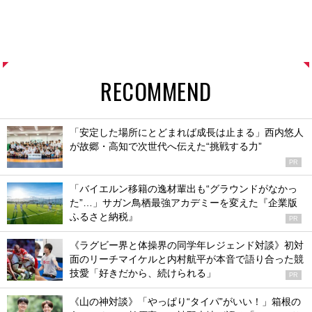
RECOMMEND
「安定した場所にとどまれば成長は止まる」西内悠人
が故郷・高知で次世代へ伝えた“挑戦する力”
PR
「バイエルン移籍の逸材輩出も“グラウンドがなかっ
た”…」サガン鳥栖最強アカデミーを変えた『企業版
ふるさと納税』
PR
《ラグビー界と体操界の同学年レジェンド対談》初対
面のリーチマイケルと内村航平が本音で語り合った競
技愛「好きだから、続けられる」
PR
《山の神対談》「やっぱり“タイパ”がいい！」箱根の