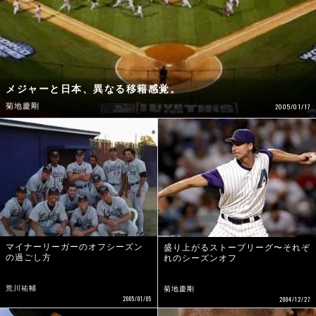
メジャーと日本、異なる移籍感覚。
菊地慶剛
2005/01/17
マイナーリーガーのオフシーズン
盛り上がるストーブリーグ〜それぞ
の過ごし方
れのシーズンオフ
荒川祐輔
菊地慶剛
2005/01/05
2004/12/27