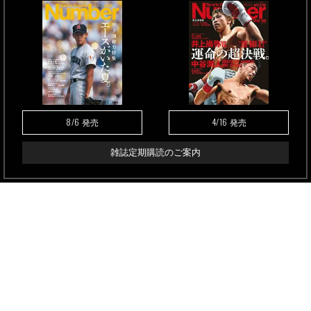
8/6
4/16
発売
発売
雑誌定期購読のご案内