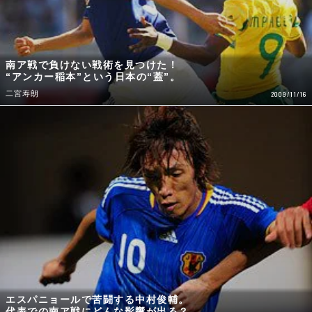
南ア戦で負けない戦術を見つけた！
“アンカー稲本”という日本の“蓋”。
二宮寿朗
2009/11/16
エスパニョールで苦闘する中村俊輔。
代表での南ア戦にどんな影響が出る？