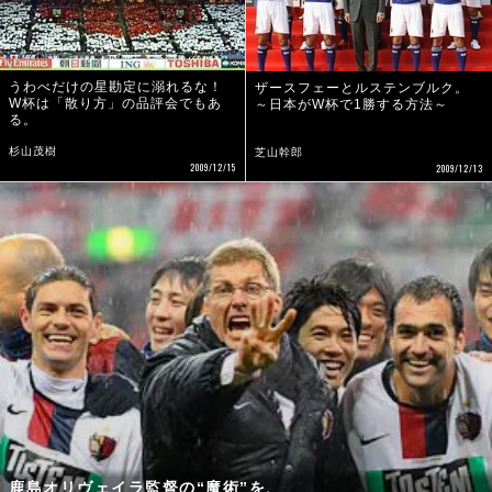
うわべだけの星勘定に溺れるな！
ザースフェーとルステンブルク。
W杯は「散り方」の品評会でもあ
～日本がW杯で1勝する方法～
る。
杉山茂樹
芝山幹郎
2009/12/15
2009/12/13
鹿島オリヴェイラ監督の“魔術”を、