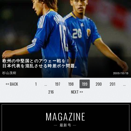
欧州の中堅国とのアウェー戦を！
日本代表を混乱させる時差ボケ問題。
杉山茂樹
2009/10/19
<< BACK
1
…
197
198
199
200
201
…
216
NEXT >>
MAGAZINE
最新号