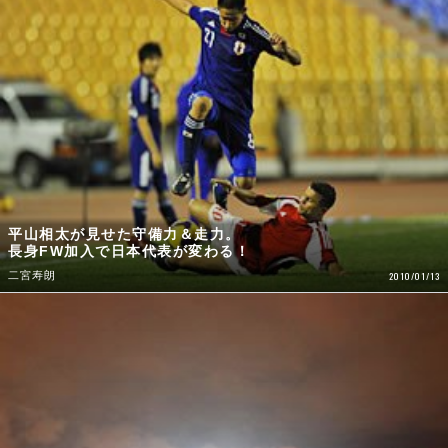
平山相太が見せた守備力＆走力。
長身FW加入で日本代表が変わる！
二宮寿朗
2010/01/13