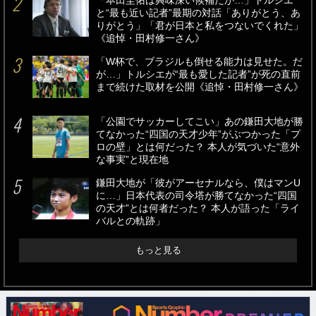
「本田圭佑は興味深い候補だが…」トルシエ
と“最も近い記者”最期の対話「ありがとう、あ
りがとう」「君が日本と私をつないでくれた」
《追悼・田村修一さん》
「W杯で、ブラジルも倒せる能力は見せた。だ
が…」トルシエが“最も愛した記者”が死の直前
まで続けた取材を公開《追悼・田村修一さん》
「公園でサッカーしてこい」あの鎌田大地が勝
てなかった“四国の天才少年”がぶつかった「プ
ロの壁」とは何だった？ 本人が気づいた“意外
な事実”と現在地
鎌田大地が「彼がアーセナルなら、僕はマンU
に…」日本代表の司令塔が勝てなかった“四国
の天才”とは何者だった？ 本人が語った「ライ
バルとの軌跡」
もっと見る