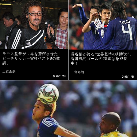
ラモス監督が世界を驚愕させた！
長谷部が誇る“世界基準の判断力”。
ビーチサッカーW杯ベスト8の教
香港戦初ゴールの25歳は急成長
訓。
中！
二宮寿朗
二宮寿朗
2009/11/28
2009/11/19