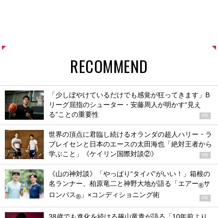
RECOMMEND
「少しぼやけているだけでも感覚が狂ってきます」B
リーグ屈指のシューター・安藤周人が明かす“見え
る”ことの重要性
PR
世界の頂点に君臨し続けるオランダの超人ハリー・ラ
ブレイセンと日本のエースの太田海也「絶対王者から
学ぶこと」《ケイリン国際対談②》
PR
《山の神対談》「やっぱり“タイパ”がいい！」箱根の
名ランナー、柏原竜二と神野大地が語る「エアー
サ
®
ロンパス
」×コンディショニング術
®
PR
38歳でも進化を続ける篠山竜青が語る「10年前より