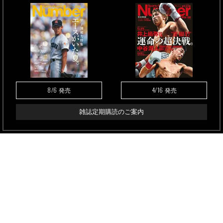
8/6
4/16
発売
発売
雑誌定期購読のご案内