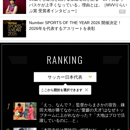
バスケが上手くなっている」理由とは。［MVVりらい
ぶ賞 受賞者インタビュー］
PR
Number SPORTS OF THE YEAR 2026 開催決定！
2026年を代表するアスリートを表彰
RANKING
サッカー日本代表
×
ここから競技を選択できます
最新
24時間
週間
「えっ、なんで？」監督からまさかの宣告…鎌
田大地が勝てなかった“愛媛の天才”はなぜトッ
プチームに上がれなかった？「大地はプロで活
躍しているのに…と」