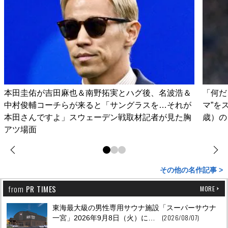
本田圭佑が吉田麻也＆南野拓実とハグ後、名波浩＆
「何だ
中村俊輔コーチらが来ると「サングラスを…それが
マ”を
本田さんですよ」スウェーデン戦取材記者が見た胸
歳）の
アツ場面
その他の名作記事 >
from
PR TIMES
MORE
東海最大級の男性専用サウナ施設「スーパーサウナ
(2026/08/07)
一宮」2026年9月8日（⽕）に…