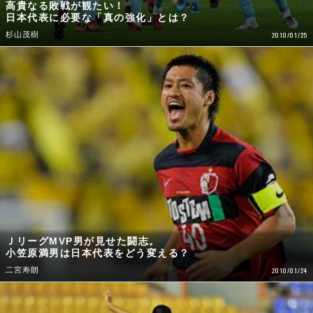
高貴なる敗戦が観たい！
日本代表に必要な「真の強化」とは？
杉山茂樹
2010/01/25
ＪリーグMVP男が見せた闘志。
小笠原満男は日本代表をどう変える？
二宮寿朗
2010/01/24