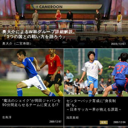
奥大介によるW杯グループ詳細解説。
「3つの国との戦い方を語ろう」
奥大介（二宮寿朗）
2009/12/07
“魔法のシェイク”が岡田ジャパンを
センターバック育成に“身長制
90分間走らせるチームに変える!?
限”を。
～日本サッカー界が抱える課題～
生島淳
浅田真樹
2009/12/07
2009/12/04
有料