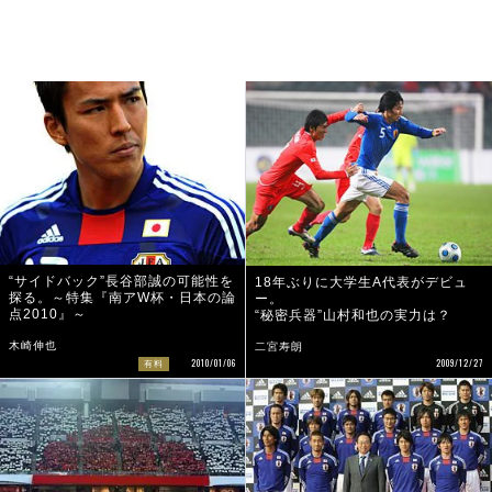
“サイドバック”長谷部誠の可能性を
18年ぶりに大学生A代表がデビュ
探る。～特集『南アW杯・日本の論
ー。
点2010』～
“秘密兵器”山村和也の実力は？
木崎伸也
二宮寿朗
2009/12/27
2010/01/06
有料