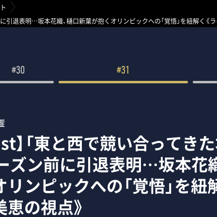
ト
ーズン前に引退表明…坂本花織、樋口新葉が抱くオリンピックへの「覚悟」を紐解く《
#30
#31
響
cast】「東と西で競い合ってき
シーズン前に引退表明…坂本花
オリンピックへの「覚悟」を紐
美恵の視点》