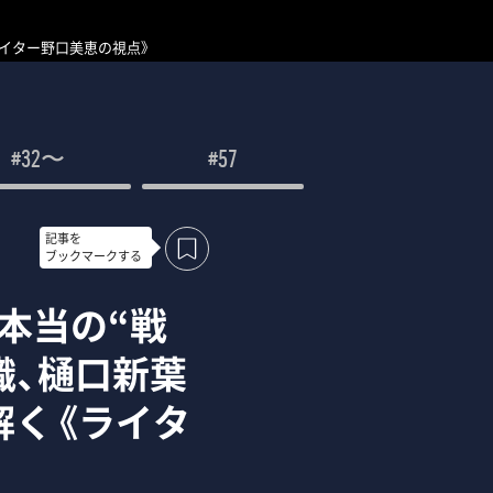
ライター野口美恵の視点》
#32〜
#57
記事を
ブックマークする
た本当の“戦
織、樋口新葉
解く《ライタ