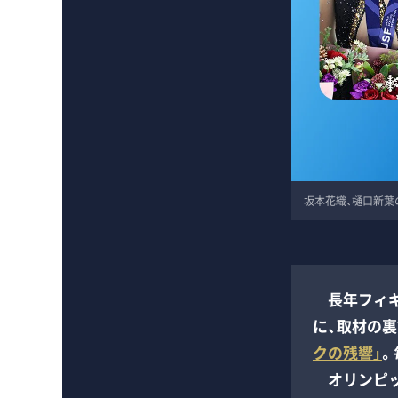
坂本花織、樋口新葉
長年フィギ
に、取材の
クの残響」
。
オリンピッ