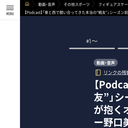
動画・音声
その他スポーツ
フィギュアスケー
【Podcast】「東と西で競い合ってきた本当の“戦友”」シ
#1〜
動画・音声
リンクの残
【Pod
友”」
が抱く
ー野口