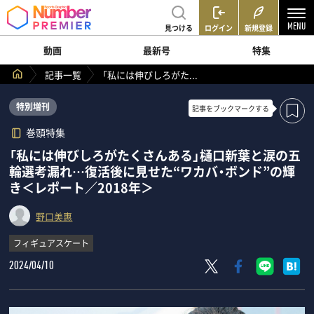
見つける
ログイン
新規登録
動画
最新号
特集
記事一覧
「私には伸びしろがた...
特別増刊
記事を
ブックマークする
巻頭特集
「私には伸びしろがたくさんある」樋口新葉と涙の五
輪選考漏れ…復活後に見せた“ワカバ・ボンド”の輝
き＜レポート／2018年＞
野口美惠
フィギュアスケート
2024/04/10