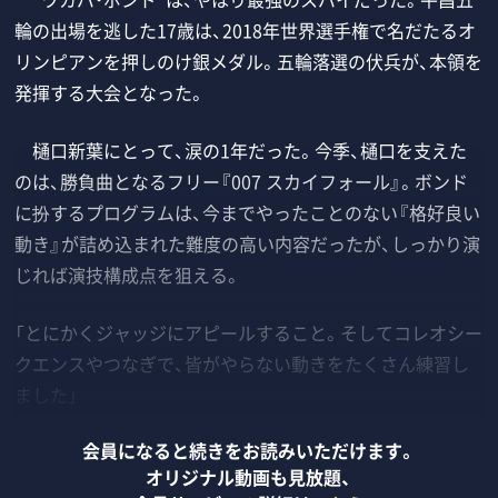
輪の出場を逃した17歳は、2018年世界選手権で名だたるオ
リンピアンを押しのけ銀メダル。五輪落選の伏兵が、本領を
発揮する大会となった。
樋口新葉にとって、涙の1年だった。今季、樋口を支えた
のは、勝負曲となるフリー『007 スカイフォール』。ボンド
に扮するプログラムは、今までやったことのない『格好良い
動き』が詰め込まれた難度の高い内容だったが、しっかり演
じれば演技構成点を狙える。
「とにかくジャッジにアピールすること。そしてコレオシー
クエンスやつなぎで、皆がやらない動きをたくさん練習し
ました」
会員になると続きをお読みいただけます。
オリジナル動画も見放題、