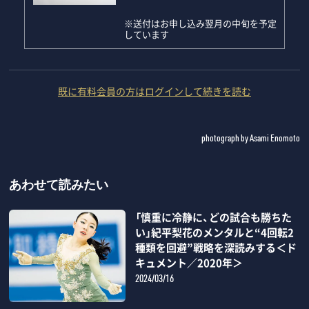
※送付はお申し込み翌月の中旬を予定
しています
既に有料会員の方はログインして続きを読む
photograph by Asami Enomoto
あわせて読みたい
「慎重に冷静に、どの試合も勝ちた
い」紀平梨花のメンタルと“4回転2
種類を回避”戦略を深読みする＜ド
キュメント／2020年＞
2024/03/16