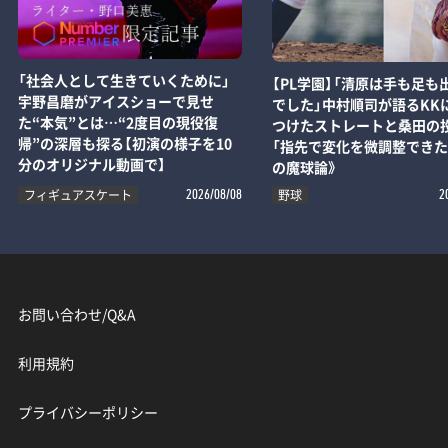
「社会人として生きていくために」
【PL学園】「清原は手も足も
宇野昌磨がアイスショーで見せ
でした」中村順司が語るKK
た“本気”とは…“2度目の現役復
つけたストレートと桑田の
帰”の深層も探る【初演の様子を10
「指先で変化を微調整できた
分のオリジナル動画で】
の魔球論》
フィギュアスケート
野球
2026/08/08
2
お問い合わせ/Q&A
利用規約
プライバシーポリシー