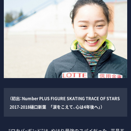
（初出：Number PLUS FIGURE SKATING TRACE OF STARS
2017-2018樋口新葉 「涙をこえて、心は4年後へ」）
“ワカバ・ボンド”は、やはり最強のスパイだった。平昌五