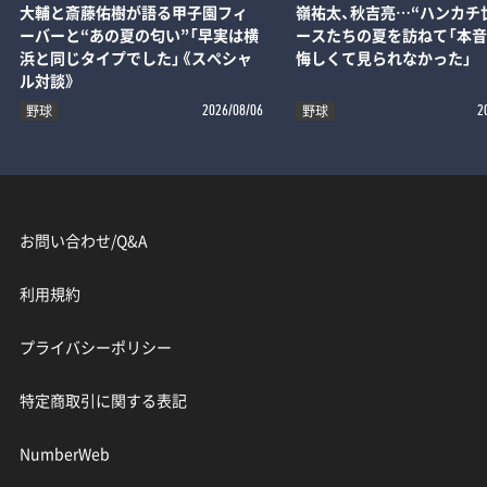
大輔と斎藤佑樹が語る甲子園フィ
嶺祐太、秋吉亮…“ハンカチ
ーバーと“あの夏の匂い”「早実は横
ースたちの夏を訪ねて「本音
浜と同じタイプでした」《スペシャ
悔しくて見られなかった」
ル対談》
野球
野球
2026/08/06
2
お問い合わせ/Q&A
利用規約
プライバシーポリシー
特定商取引に関する表記
NumberWeb