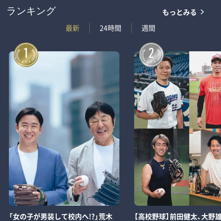
もっとみる
ランキング
最新
24時間
週間
1
2
「女の子が男装して校内へ!?」荒木
【高校野球】前田健太、大野雄