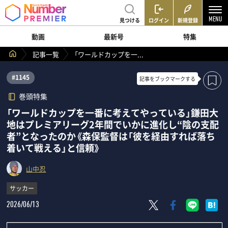
見つける
ログイン
新規登録
動画
最新号
特集
記事一覧
「ワールドカップを一...
#1145
記事を
ブックマークする
巻頭特集
「ワールドカップを一番に考えてやっている」鎌田大
地はプレミアリーグ2年間でいかに進化し“陰の支配
者”となったのか《森保監督は「彼を経由すれば落ち
着いて戦える」と信頼》
山中忍
サッカー
2026/06/13