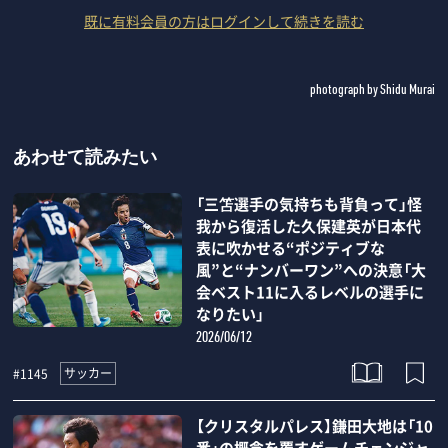
既に有料会員の方はログインして続きを読む
photograph by Shidu Murai
あわせて読みたい
「三笘選手の気持ちも背負って」怪
我から復活した久保建英が日本代
表に吹かせる“ポジティブな
風”と“ナンバーワン”への決意「大
会ベスト11に入るレベルの選手に
なりたい」
2026/06/12
サッカー
#1145
【クリスタルパレス】鎌田大地は「10
番」の概念を覆すゲームチェンジャ