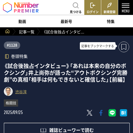
見つける
ログイン
新規登録
動画
最新号
特集
記事一覧
《試合後独占インタビ...
#1128
記事を
ブックマークする
巻頭特集
《試合後独占インタビュー》「あれは本来の自分のボ
クシング」井上尚弥が語った“アウトボクシング完勝
劇”の真相「相手は何もできないと確信した」【前編】
渋谷淳
格闘技
2025/09/25
雑誌ビューワーで読む