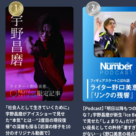
1
2
「社会人として生きていくために」
【Podcast】「明日以降もつ
宇野昌磨がアイスショーで見せ
な？」宇野昌磨が新生『Ice Br
た“本気”とは…“2度目の現役復
で見せた「しょまりん」だけ
帰”の深層も探る【初演の様子を10
い座長としての矜持「凄す
分のオリジナル動画で】
がない…」《野口美恵の視点