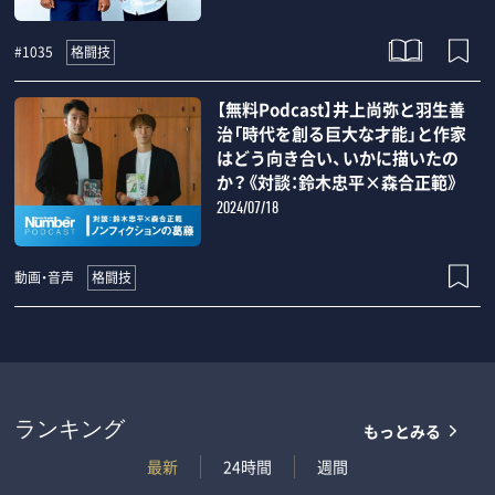
格闘技
#1035
【無料Podcast】井上尚弥と羽生善
治「時代を創る巨大な才能」と作家
はどう向き合い、いかに描いたの
か？《対談：鈴木忠平×森合正範》
2024/07/18
格闘技
動画・音声
もっとみる
ランキング
最新
24時間
週間