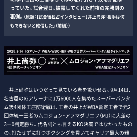
っていた。試合翌日、披露してくれた前夜の完勝劇の
裏側。
（原題：［試合後独占インタビュー］井上尚弥「相手は何
もできないと確信した」（前編））
井上尚弥はいつだって見ている者を驚かせる。9月14日、
名古屋のIGアリーナに1万6000人を集めたスーパーバンタ
ム級4団体王座防衛戦は、王者の井上がWBA暫定王者で元2
団体統一王者のムロジョン・アフマダリエフ（MJ）に大差の
3－0判定勝ち。代名詞とも言えるKO決着ではなかったもの
の、打たせずに打つボクシングを貫いてキャリア最大の難