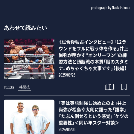
photograph by Naoki Fukuda
あわせて読みたい
《試合後独占インタビュー》「12ラ
ウンドをフルに戦う体を作る」井上
尚弥が明かす“オンリーワン”の練
習方法と頭脳戦の本質「脳のスタミ
ナ、めちゃくちゃ大事です」【後編】
2025/09/25
格闘技
#1128
「実は英語勉強し始めたのよ」井上
尚弥が松島幸太朗に語った「語学」
「たぶん倒せるという感覚」「ケツの
重要性」＜同い年スター対談＞
2024/05/05