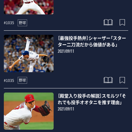
野球
#1035
［最強投手熱弁］シャーザー「スター
ター二刀流だから価値がある」
2021/09/11
野球
#1035
［殿堂入り投手の解説］スモルツ「そ
れでも投手オオタニを推す理由」
2021/09/11