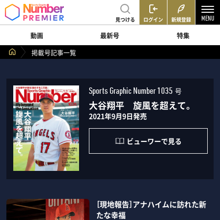
見つける
ログイン
新規登録
動画
最新号
特集
掲載号記事一覧
号
Sports Graphic Number 1035
大谷翔平 旋風を超えて。
2021年9月9日発売
ビューワーで見る
［現地報告］アナハイムに訪れた新
たな幸福