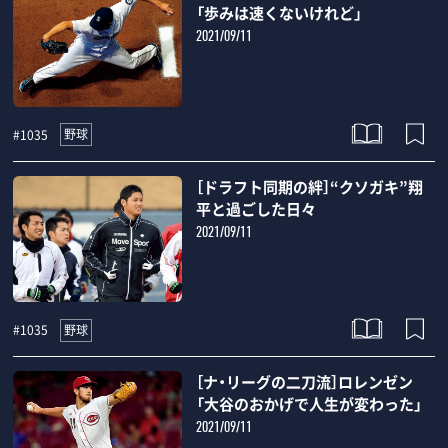
「歩みは速くないけれど」
2021/09/11
野球
#1035
［ドラフト同期の絆］“クソガキ”翔
平と過ごした日々
2021/09/11
野球
#1035
［ナ・リーグの二刀流］ロレンゼン
「大谷のおかげで人生が変わった」
2021/09/11