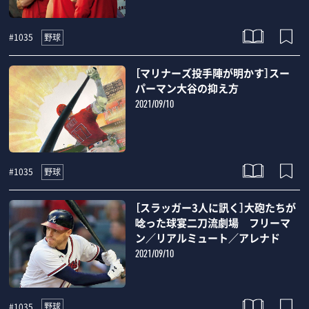
野球
#1035
［マリナーズ投手陣が明かす］スー
パーマン大谷の抑え方
2021/09/10
野球
#1035
［スラッガー3人に訊く］大砲たちが
唸った球宴二刀流劇場 フリーマ
ン／リアルミュート／アレナド
2021/09/10
野球
#1035