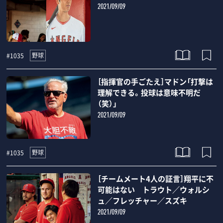
2021/09/09
野球
#1035
［指揮官の手ごたえ］マドン「打撃は
理解できる。投球は意味不明だ
（笑）」
2021/09/09
野球
#1035
［チームメート4人の証言］翔平に不
可能はない トラウト／ウォルシ
ュ／フレッチャー／スズキ
2021/09/09