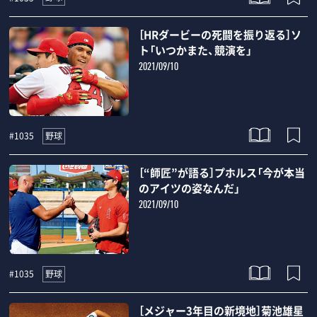
［HRダービーの死闘を振り返る］ソ
ト「いつかまた、競演を」
2021/09/10
野球
#1035
［“師匠”が語る］プホルス「今が本当
のアイツの姿なんだ」
2021/09/10
野球
#1035
［メジャー3年目の新境地］菊池雄星