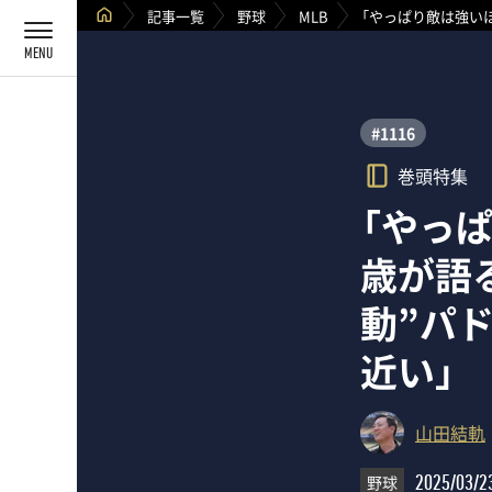
記事一覧
野球
MLB
「やっぱり敵は強い
#1116
巻頭特集
「やっ
歳が語
動”パ
近い」
山田結軌
野球
2025/03/2