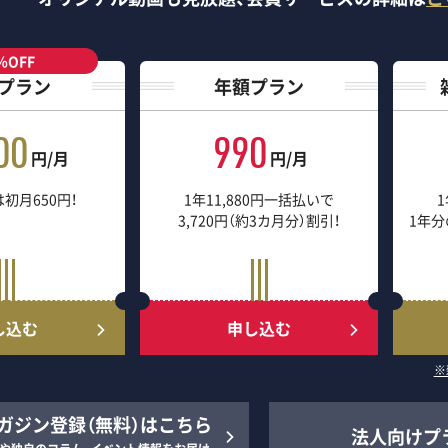
％OFF
プラン
年額プラン
00
990
円/月
円/月
初月650円！
1年11,880円一括払いで
1
3,720円（約3カ月分）割引！
1年分
し込む
申し込む
※
ガジン登録（無料）はこちら
法人向けプ