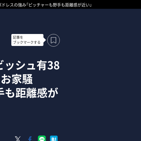
”パドレスの強み「ピッチャーも野手も距離感が近い」
記事を
ブックマークする
ビッシュ有38
“お家騒
手も距離感が