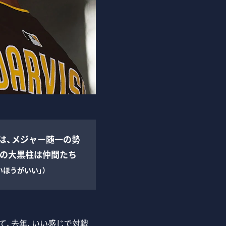
は、メジャー随一の勢
歳の大黒柱は仲間たち
いほうがいい」）
て、去年、いい感じで対戦