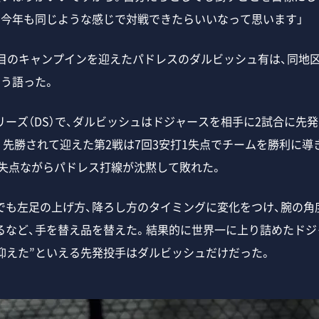
、今年も同じような感じで対戦できたらいいなって思います」
目のキャンプインを迎えたパドレスのダルビッシュ有は、同地
そう語った。
ズ（DS）で、ダルビッシュはドジャースを相手に2試合に先発し
先勝されて迎えた第2戦は7回3安打1失点でチームを勝利に導き
2失点ながらパドレス打線が沈黙して敗れた。
も左足の上げ方、降ろし方のタイミングに変化をつけ、腕の角
るなど、手を替え品を替えた。結果的に世界一に上り詰めたドジ
“抑えた”といえる先発投手はダルビッシュだけだった。