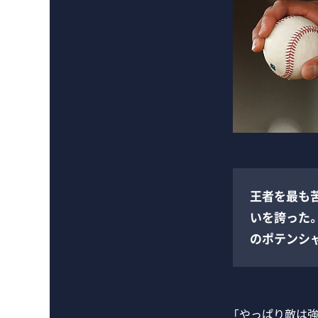
王者を最も
いを誇った
のポテンシ
「やっぱり敵は