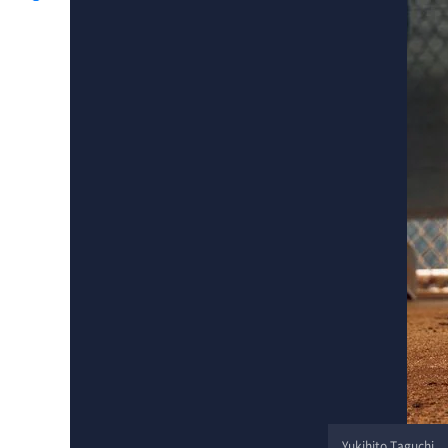
Yukihito Taguchi