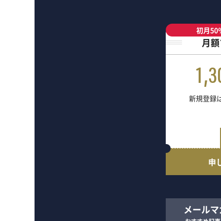
初月50
月額
1,3
新規登録は
申
メールマ