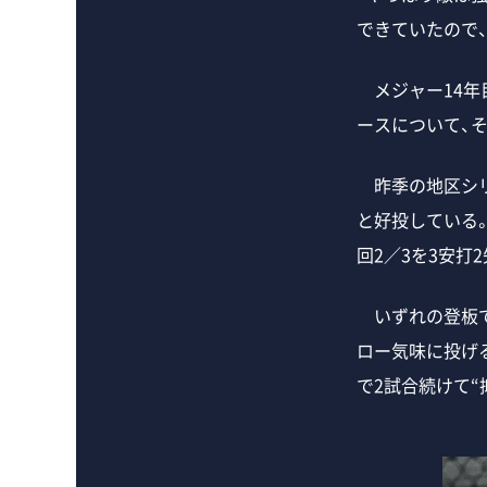
できていたので
メジャー14年
ースについて、
昨季の地区シリー
と好投している。
回2／3を3安打
いずれの登板で
ロー気味に投げ
で2試合続けて