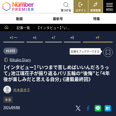
見つける
ログイン
新規登録
動画
最新号
特集
記事一覧
【インタビュー】「い...
#1〜
#6
#7
#8
#9
#1103
記事を
ブックマークする
Rikako Diary
【インタビュー】「いつまで苦しめばいいんだろうっ
て」池江璃花子が振り返るパリ五輪の“後悔”と「4年
後が楽しみだと思える自分」《連載最終回》
井本直歩子
水泳
2024/09/08