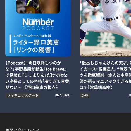
【Podcast】「明日以降もつのか
「後出しじゃんけんの天才」
な？」宇野昌磨が新生『Ice Brave』
イガース・高橋遥人、“無双”
で見せた「しょまりん」だけではな
ツを徹底解剖…本人と中高
い座長としての矜持「凄すぎて言葉
師が語るマニアックすぎる
がない…」《野口美恵の視点》
は？《常葉橘高校》
フィギュアスケート
野球
2026/08/07
2
お問い合わせ/Q&A