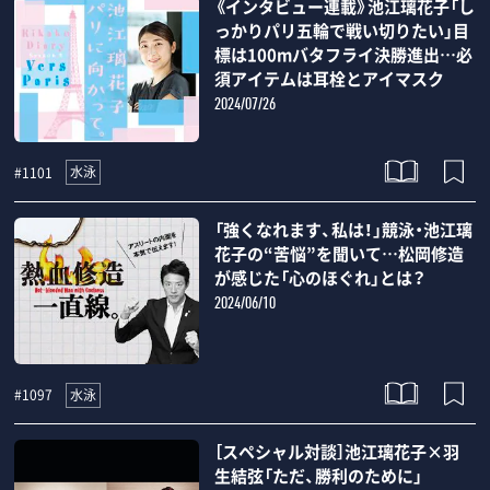
《インタビュー連載》池江璃花子「し
っかりパリ五輪で戦い切りたい」目
標は100mバタフライ決勝進出…必
須アイテムは耳栓とアイマスク
2024/07/26
水泳
#1101
「強くなれます、私は！」競泳・池江璃
花子の“苦悩”を聞いて…松岡修造
が感じた「心のほぐれ」とは？
2024/06/10
水泳
#1097
［スペシャル対談］池江璃花子×羽
生結弦「ただ、勝利のために」