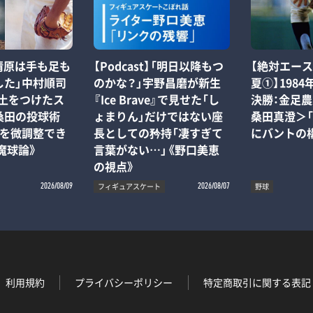
「清原は手も足も
【Podcast】「明日以降もつ
【絶対エー
した」中村順司
のかな？」宇野昌磨が新生
夏①】1984
に土をつけたス
『Ice Brave』で見せた「し
決勝：金足農業
桑田の投球術
ょまりん」だけではない座
桑田真澄＞
化を微調整でき
長としての矜持「凄すぎて
にバントの
魔球論》
言葉がない…」《野口美恵
の視点》
フィギュアスケート
野球
2026/08/09
2026/08/07
利用規約
プライバシーポリシー
特定商取引に関する表記