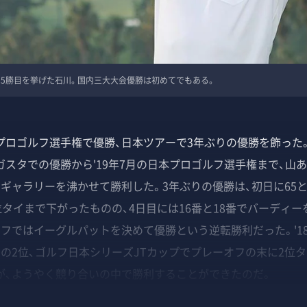
ー15勝目を挙げた石川。国内三大大会優勝は初めてでもある。
ロゴルフ選手権で優勝、日本ツアーで3年ぶりの優勝を飾った。振
Cオーガスタでの優勝から'19年7月の日本プロゴルフ選手権まで、
くギャラリーを沸かせて勝利した。3年ぶりの優勝は、初日に65
位タイまで下がったものの、4日目には16番と18番でバーディー
オフではイーグルパットを決めて優勝という逆転勝利だった。'1
差の2位、ゴルフ日本シリーズJTカップでプレーオフの末に2位
が、ようやく競り合いの中で勝利することができたのだ。