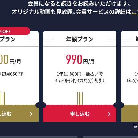
会員になると続きをお読みいただけます。
オリジナル動画も見放題、
会員サービスの詳細は
こ
％OFF
プラン
年額プラン
00
990
円/月
円/月
初月650円！
1年11,880円一括払いで
1
3,720円（約3カ月分）割引！
1年分
し込む
申し込む
※