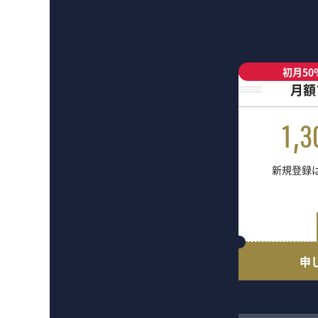
初月50
月額
1,3
新規登録は
申