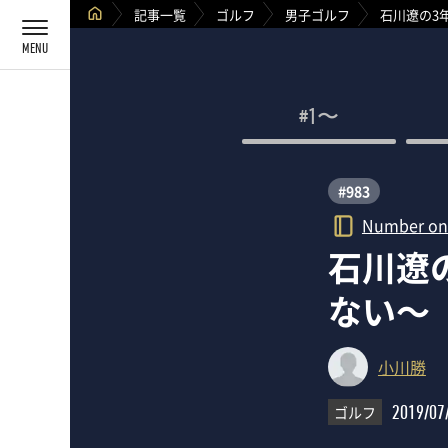
記事一覧
ゴルフ
男子ゴルフ
石川遼の3
#1〜
#983
Number on
石川遼
ない～
小川勝
ゴルフ
2019/07