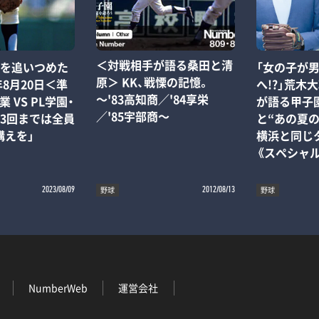
＜対戦相手が語る桑田と清
スを追いつめた
「女の子が
原＞ KK、戦慄の記憶。
年8月20日＜準
へ!?」荒木
～'83高知商／'84享栄
 VS PL学園・
が語る甲子
／'85宇部商～
「3回までは全員
と“あの夏の
構えを」
横浜と同じ
《スペシャ
野球
野球
2023/08/09
2012/08/13
NumberWeb
運営会社