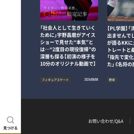
「社会人として生きていく
【PL学園】
ために」宇野昌磨がアイス
出ませんで
ショーで見せた“本気”と
が語るKK
は…“2度目の現役復帰”の
トレートと
深層も探る【初演の様子を
「指先で変
10分のオリジナル動画で】
た」《名将の
フィギュアスケート
野球
2026/08/08
お問い合わせ/Q&A
見つける