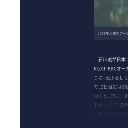
2016年以来ツア
石川遼が日本プ
RIZAP KB
りに、石川らし
て、3日目には6
つくと、プレー
トカップで1打
に届かなかった