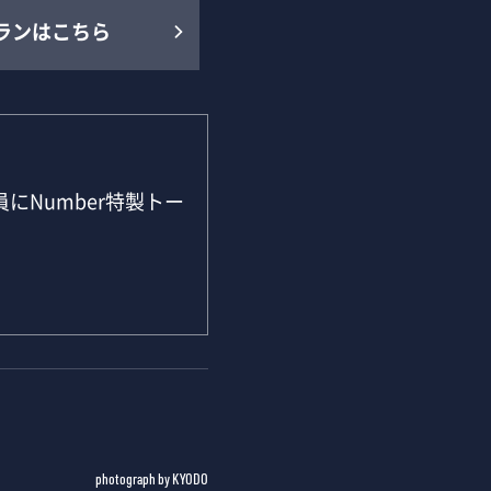
ランはこちら
にNumber特製トー
photograph by KYODO