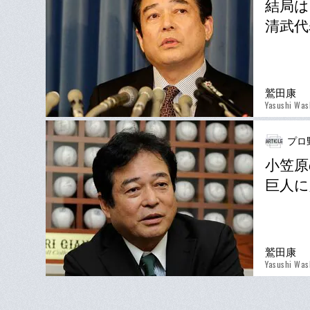
結局は
清武代
鷲田康
Yasushi Was
プロ
小笠原
巨人に
鷲田康
Yasushi Was