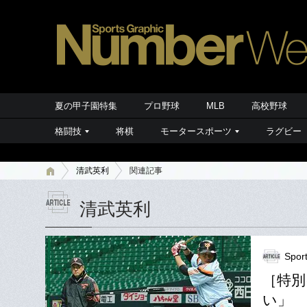
夏の甲子園特集
プロ野球
MLB
高校野球
格闘技
将棋
モータースポーツ
ラグビー
清武英利
関連記事
清武英利
Spor
［特別
い」