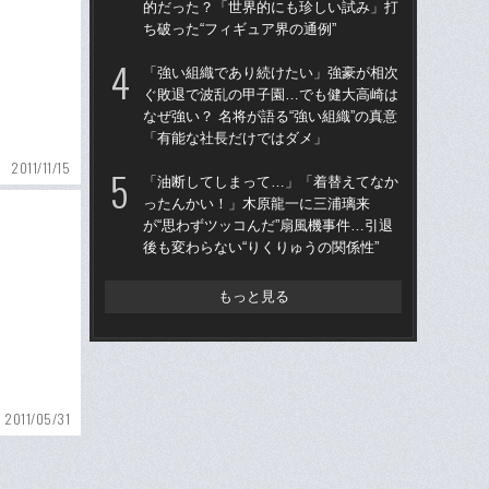
的だった？「世界的にも珍しい試み」打
的
ち破った“フィギュア界の通例”
ち破
「強い組織であり続けたい」強豪が相次
仙
ぐ敗退で波乱の甲子園…でも健大高崎は
河
なぜ強い？ 名将が語る“強い組織”の真意
り
「有能な社長だけではダメ」
た
2011/11/15
「油断してしまって…」「着替えてなか
“県
ったんかい！」木原龍一に三浦璃来
学
が“思わずツッコんだ”扇風機事件…引退
は
後も変わらない“りくりゅうの関係性”
17
もっと見る
2011/05/31