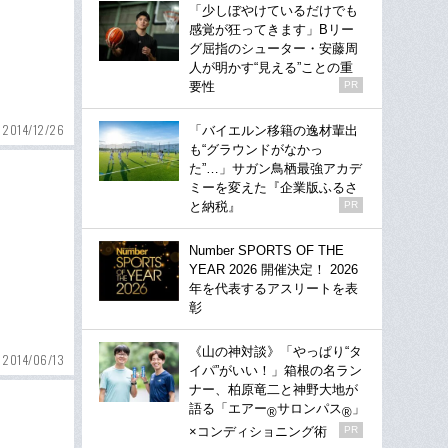
「少しぼやけているだけでも
感覚が狂ってきます」Bリー
グ屈指のシューター・安藤周
人が明かす“見える”ことの重
要性
PR
2014/12/26
「バイエルン移籍の逸材輩出
も“グラウンドがなかっ
た”…」サガン鳥栖最強アカデ
ミーを変えた『企業版ふるさ
と納税』
PR
Number SPORTS OF THE
YEAR 2026 開催決定！ 2026
年を代表するアスリートを表
彰
《山の神対談》「やっぱり“タ
2014/06/13
イパ”がいい！」箱根の名ラン
ナー、柏原竜二と神野大地が
語る「エアー
サロンパス
」
®
®
×コンディショニング術
PR