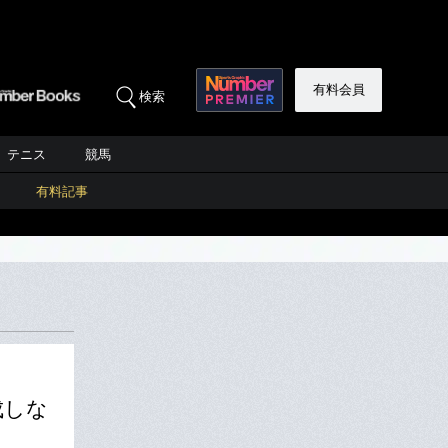
有料会員
検索
テニス
競馬
有料記事
成しな