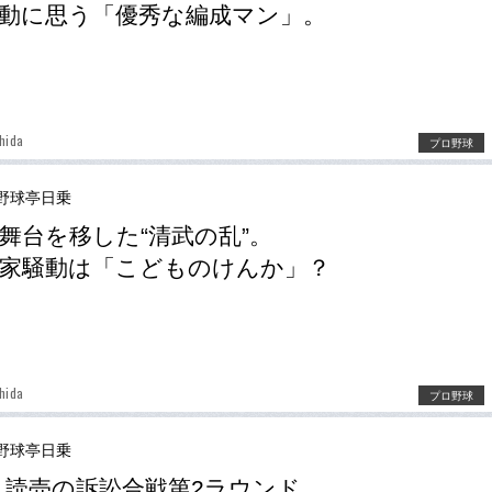
動に思う「優秀な編成マン」。
hida
プロ野球
野球亭日乗
舞台を移した“清武の乱”。
家騒動は「こどものけんか」？
hida
プロ野球
野球亭日乗
s.読売の訴訟合戦第2ラウンド。