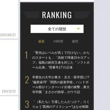
RANKING
全ての競技
2012/05/27
最新
24時間
週間
「聖光はレベルが高くて行けない」から
「
のスタートも…「高校で球速15キロアッ
のス
プ」福島の絶対王者を封じた「ソフトボ
プ
ール出身」“背番号17”の正体
ール
卒業生の大半が東大・京大・医学部に!?
卒業
“偏差値78”「関西の超進学校」ハンドボ
“偏
ール部がインターハイ出場の衝撃…東大
ー
2011/12/12
寺学園「まさかの快挙」のウラ話
寺
「（私たち）引退したんだっけ？」りく
「
りゅう“異例のアイスショー”はなぜ画期
りゅ