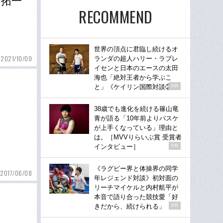
村拓一
RECOMMEND
世界の頂点に君臨し続けるオ
2021/10/09
ランダの超人ハリー・ラブレ
イセンと日本のエースの太田
海也「絶対王者から学ぶこ
と」《ケイリン国際対談②》
PR
38歳でも進化を続ける篠山竜
青が語る「10年前よりバスケ
が上手くなっている」理由と
は。［MVVりらいぶ賞 受賞者
インタビュー］
PR
《ラグビー界と体操界の同学
2017/06/08
年レジェンド対談》初対面の
リーチマイケルと内村航平が
本音で語り合った競技愛「好
きだから、続けられる」
PR