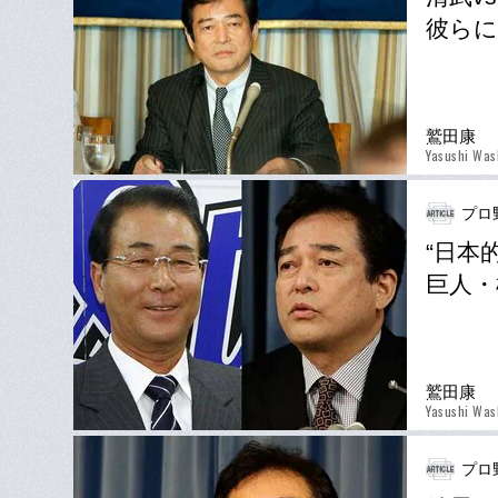
彼ら
鷲田康
Yasushi Was
プロ
“日本
巨人・
鷲田康
Yasushi Was
プロ