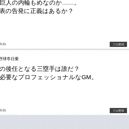
巨人の内輪もめなのか……。
表の告発に正義はあるか？
hida
プロ野球
野球亭日乗
の後任となる三塁手は誰だ？
必要なプロフェッショナルなGM。
hida
プロ野球