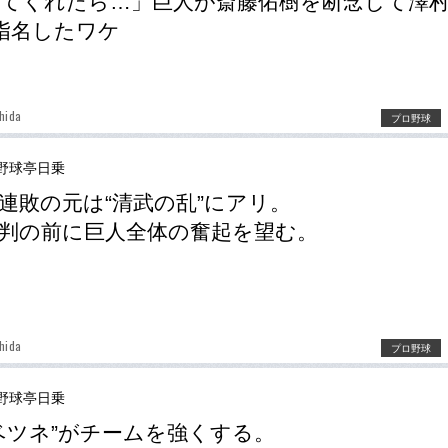
てくれたら…」巨人が斎藤佑樹を断念して澤
指名したワケ
hida
プロ野球
野球亭日乗
連敗の元は“清武の乱”にアリ。
判の前に巨人全体の奮起を望む。
hida
プロ野球
野球亭日乗
ベツネ”がチームを強くする。