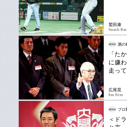
鷲田康
Yasushi Was
酒の
「たか
に嫌わ
走っ
広尾晃
Kou Hiroo
プロ
＜ドラ