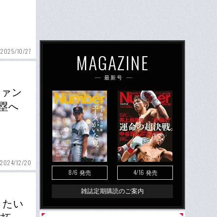
2025/10/27
MAGAZINE
最新号
ファン
塁へ
2024/12/20
8/6
4/16
発売
発売
雑誌定期購読のご案内
りたい