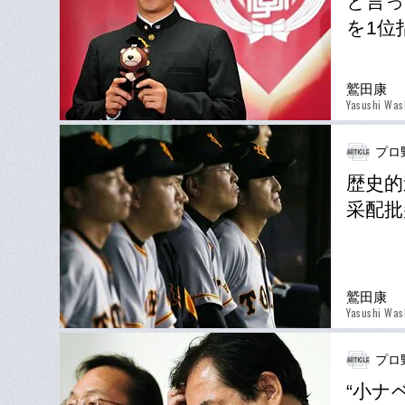
と言っ
を1位
鷲田康
Yasushi Was
プロ
歴史的
采配批
鷲田康
Yasushi Was
プロ
“小ナ