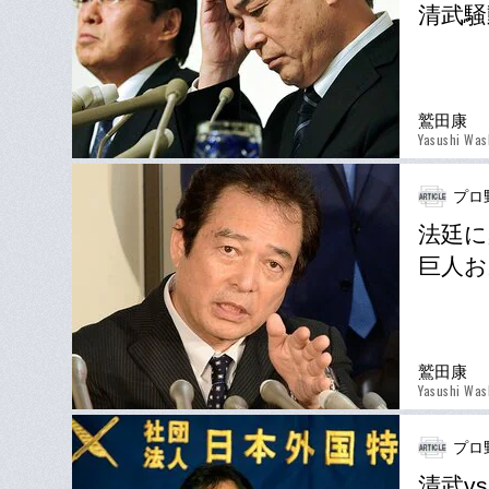
清武騒
鷲田康
Yasushi Was
プロ
法廷に
巨人お
鷲田康
Yasushi Was
プロ
清武v