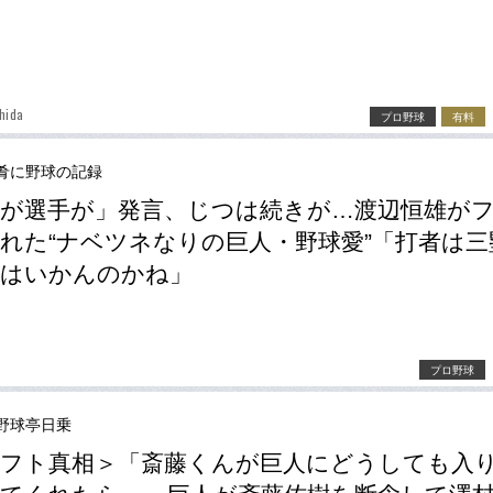
hida
プロ野球
有料
肴に野球の記録
が選手が」発言、じつは続きが…渡辺恒雄が
れた“ナベツネなりの巨人・野球愛”「打者は三
てはいかんのかね」
プロ野球
野球亭日乗
フト真相＞「斎藤くんが巨人にどうしても入