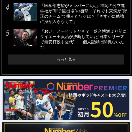
「医学部志望がメンバーに4人」福岡の公立進
学校が“甲子園出場”の衝撃…それでも東筑が“野
球のチーム”で挑んだワケは？「さすがに勉強
に身が入らなくて」
「おい、ノーヒットだぞ？」落合博満より前に
ダイエー王貞治が決断していた“日本シリーズ
で無安打投手交代”…「個人記録は関係ないん
だ」
もっと見る