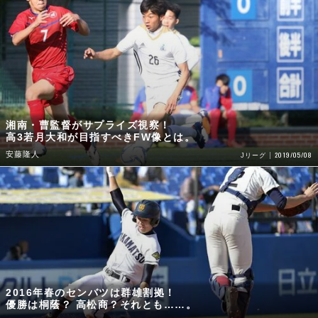
湘南・曹監督がサプライズ視察！
高3若月大和が目指すべきFW像とは。
安藤隆人
2019/05/08
Jリーグ
2016年春のセンバツは群雄割拠！
優勝は桐蔭？ 高松商？それとも……。