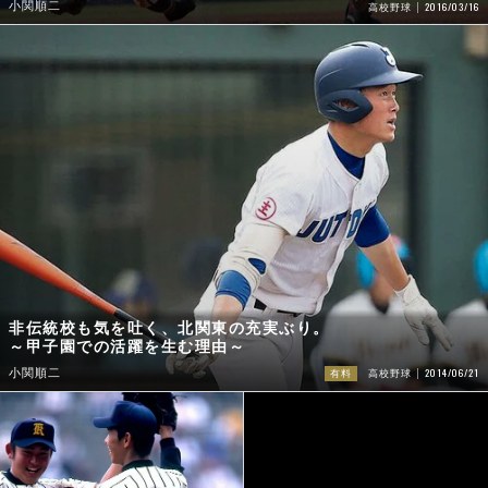
小関順二
2016/03/16
高校野球
非伝統校も気を吐く、北関東の充実ぶり。
～甲子園での活躍を生む理由～
2014/06/21
小関順二
有料
高校野球