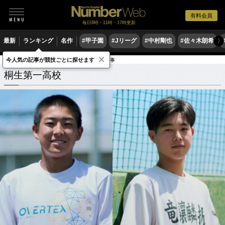
有料会員
毎日6時・11時・17時更新
最新
ランキング
名作
#甲子園
#Jリーグ
#中村剛也
#佐々木朗希
〉
×
今人気の記事が競技ごとに探せます
学校
群馬県
桐生第一高校
関連記事
桐生第一高校