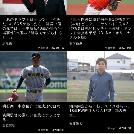
〈あのドラフト目玉は今〉「今み
「巨人以外に浅野翔吾を1位指名す
たいにSNSがあったら、誹謗中傷
るのはどこ？」「ヤクルト1位＆2
の嵐では」一場靖弘40歳が語る“一
位指名は先発ピッチャー候補」ドラ
場事件”の痛み「球場でヤジられる
フト全指名予想《DeNA・オリ・ヤ
と…」
クルト編》
広尾晃
安倍昌彦
2023/01/07
2022/10/19
プロ野球
プロ野球
明石商・中森俊介は完成形ではな
湘南内定から一転、スイス移籍へ。
い。
18歳FW若月大和の野望、独占告
狭間監督の厳しい言葉にホッとす
白。
る。
安藤隆人
氏原英明
2020/01/28
Jリーグ
2020/08/16
高校野球