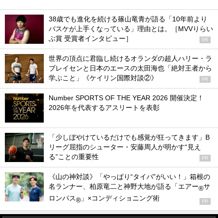
38歳でも進化を続ける篠山竜青が語る「10年前より
バスケが上手くなっている」理由とは。［MVVりらい
ぶ賞 受賞者インタビュー］
PR
世界の頂点に君臨し続けるオランダの超人ハリー・ラ
ブレイセンと日本のエースの太田海也「絶対王者から
学ぶこと」《ケイリン国際対談②》
PR
Number SPORTS OF THE YEAR 2026 開催決定！
2026年を代表するアスリートを表彰
「少しぼやけているだけでも感覚が狂ってきます」B
リーグ屈指のシューター・安藤周人が明かす“見え
る”ことの重要性
PR
《山の神対談》「やっぱり“タイパ”がいい！」箱根の
名ランナー、柏原竜二と神野大地が語る「エアー
サ
®
ロンパス
」×コンディショニング術
®
PR