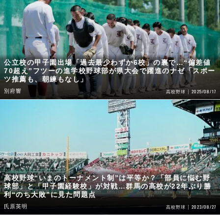
公立校の甲子園出場「過去最少わずか6校」の裏で…“偏差値
70超え”フツーの進学校野球部が県大会で躍進のナゼ「スポー
ツ推薦も、朝練もなし」
別府響
2025/08/17
高校野球
高校野球“いまのトーナメント制”は平等か？「部員に悩む野
球部」と「甲子園経験校」が対戦…群馬の高校が22年ぶり勝
利“のち大敗”に見た問題点
氏原英明
2023/08/27
高校野球