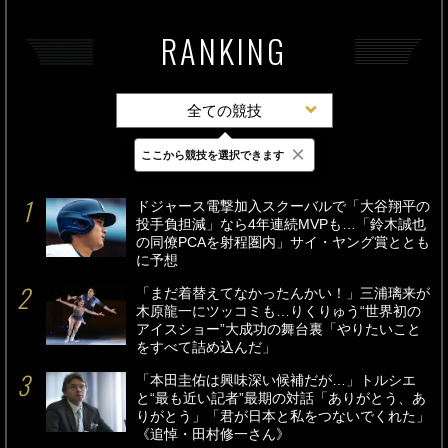
RANKING
全ての競技
×
ここから競技を選択できます
最新
24時間
週間
ドジャース電撃加入スクーバルで「大谷翔平の
投手負担減」なら4年連続MVPも…「鈴木誠也
の同僚PCAを射程圏内」サイ・ヤング賞ととも
に予想
「まだ着替えてなかったんかい！」三浦璃来が
木原龍一にツッコミも…りくりゅう“世界初の
アイスショー”大成功の舞台裏「やりたいこと
をすべて詰め込んだ」
「本田圭佑は興味深い候補だが…」トルシエ
と“最も近い記者”最期の対話「ありがとう、あ
りがとう」「君が日本と私をつないでくれた」
《追悼・田村修一さん》