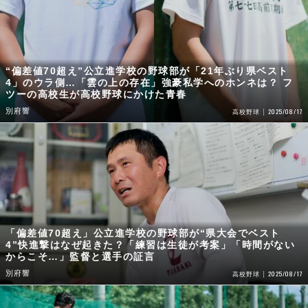
“偏差値70超え”公立進学校の野球部が「21年ぶり県ベスト
4」のウラ側…「雲の上の存在」強豪私学へのホンネは？ フ
ツーの高校生が高校野球にかけた青春
別府響
2025/08/17
高校野球
「偏差値70超え」公立進学校の野球部が“県大会でベスト
4”快進撃はなぜ起きた？「練習は生徒が考案」「時間がない
からこそ…」監督と選手の証言
別府響
2025/08/17
高校野球