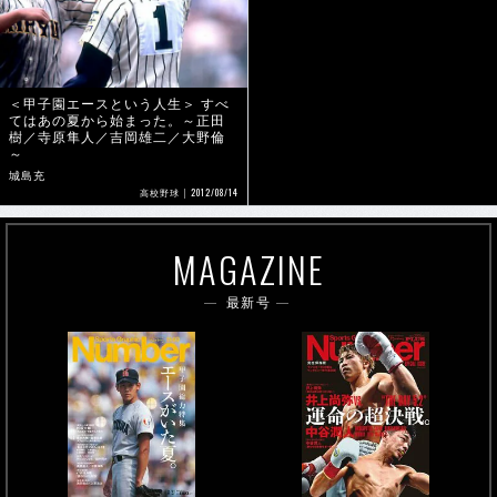
＜甲子園エースという人生＞ すべ
てはあの夏から始まった。～正田
樹／寺原隼人／吉岡雄二／大野倫
～
城島充
2012/08/14
高校野球
MAGAZINE
最新号