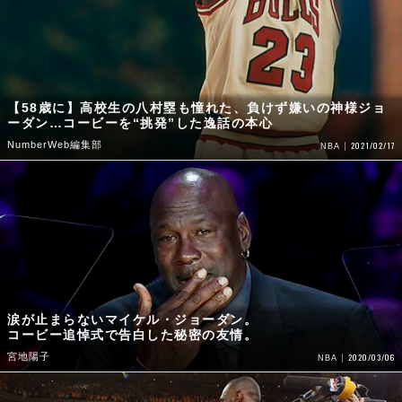
【58歳に】高校生の八村塁も憧れた、負けず嫌いの神様ジョ
ーダン…コービーを“挑発”した逸話の本心
NumberWeb編集部
2021/02/17
NBA
涙が止まらないマイケル・ジョーダン。
コービー追悼式で告白した秘密の友情。
宮地陽子
2020/03/06
NBA