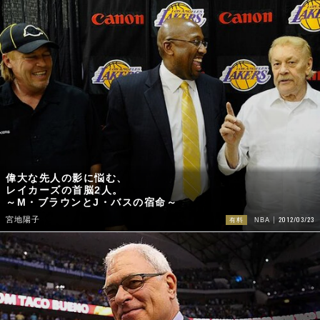
偉大な先人の影に悩む、
レイカーズの首脳2人。
～M・ブラウンとJ・バスの宿命～
2012/03/23
宮地陽子
有料
NBA