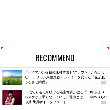
RECOMMEND
「バイエルン移籍の逸材輩出も“グラウンドがなかっ
た”…」サガン鳥栖最強アカデミーを変えた『企業版
ふるさと納税』
PR
38歳でも進化を続ける篠山竜青が語る「10年前より
バスケが上手くなっている」理由とは。［MVVりらい
ぶ賞 受賞者インタビュー］
PR