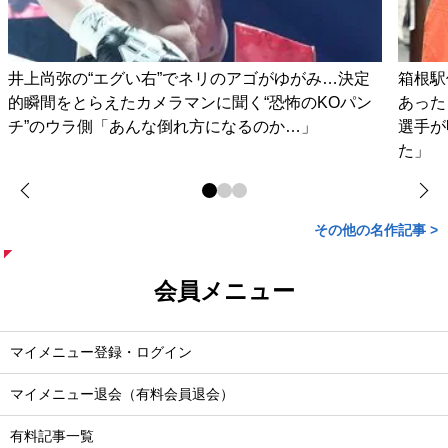
井上尚弥の“エグい右”でネリのアゴがゆがみ…決定
箱根駅
的瞬間をとらえたカメラマンに聞く“恐怖のKOパン
あった
チ”のウラ側「あんな倒れ方になるのか…」
選手が
た」
その他の名作記事 >
会員メニュー
マイメニュー登録・ログイン
マイメニュー退会（有料会員退会）
有料記事一覧