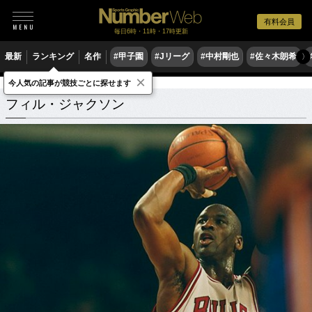
有料会員
毎日6時・11時・17時更新
最新
ランキング
名作
#甲子園
#Jリーグ
#中村剛也
#佐々木朗希
〉
×
今人気の記事が競技ごとに探せます
フィル・ジャクソン
関連記事
フィル・ジャクソン