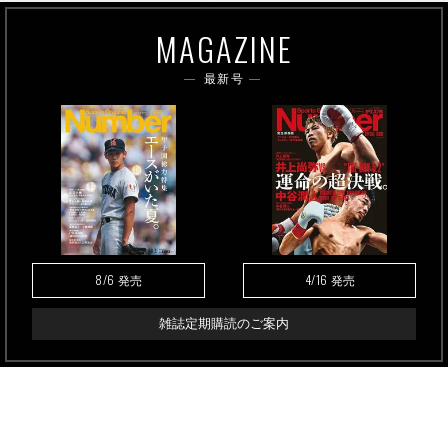
MAGAZINE
最新号
8/6
4/16
発売
発売
雑誌定期購読のご案内