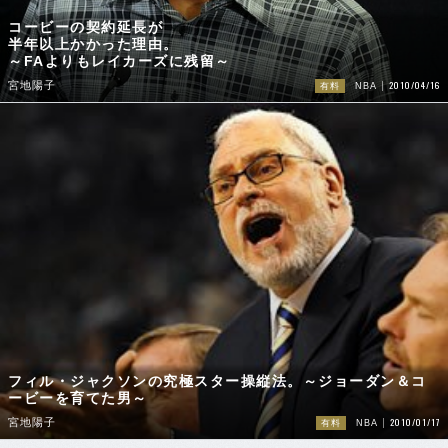
コービーの契約延長が
半年以上かかった理由。
～FAよりもレイカーズに残留～
2010/04/16
宮地陽子
有料
NBA
フィル・ジャクソンの究極スター操縦法。～ジョーダン＆コ
ービーを育てた男～
2010/01/17
宮地陽子
有料
NBA