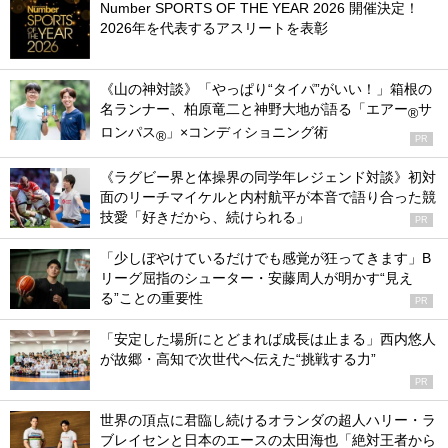
Number SPORTS OF THE YEAR 2026 開催決定！
2026年を代表するアスリートを表彰
《山の神対談》「やっぱり“タイパ”がいい！」箱根の
名ランナー、柏原竜二と神野大地が語る「エアー
サ
®
ロンパス
」×コンディショニング術
®
PR
《ラグビー界と体操界の同学年レジェンド対談》初対
面のリーチマイケルと内村航平が本音で語り合った競
技愛「好きだから、続けられる」
PR
「少しぼやけているだけでも感覚が狂ってきます」B
リーグ屈指のシューター・安藤周人が明かす“見え
る”ことの重要性
PR
「安定した場所にとどまれば成長は止まる」西内悠人
が故郷・高知で次世代へ伝えた“挑戦する力”
PR
世界の頂点に君臨し続けるオランダの超人ハリー・ラ
ブレイセンと日本のエースの太田海也「絶対王者から