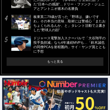
た“日本への感謝”…ドリー・ファンク・ジュニ
アとアントニオ猪木の名勝負
板東英二79歳が言った「野球は、嫌いです
わ」その本当の意味…取材には警戒心「またお
ちょくられるんか、と」タレント活動で上書き
した“野球人の顔”
ドジャース電撃加入スクーバルで「大谷翔平の
投手負担減」なら4年連続MVPも…「鈴木誠也
の同僚PCAを射程圏内」サイ・ヤング賞ととも
に予想
もっと見る