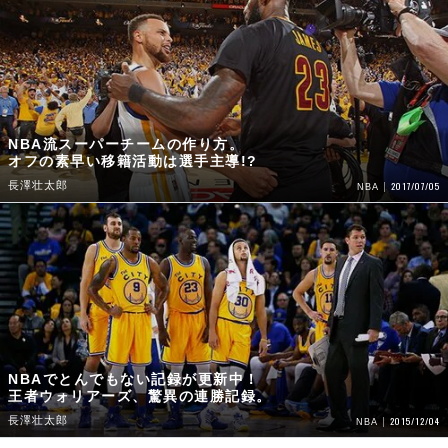
NBA流スーパーチームの作り方。
オフの素早い移籍活動は選手主導!?
長澤壮太郎
2017/07/05
NBA
NBAでとんでもない記録が更新中！
王者ウォリアーズ、驚異の連勝記録。
長澤壮太郎
2015/12/04
NBA