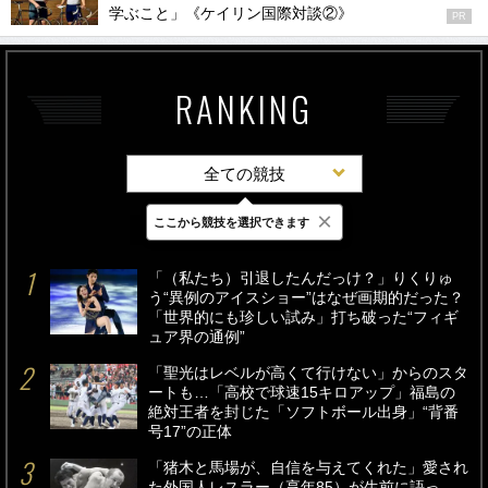
学ぶこと」《ケイリン国際対談②》
PR
RANKING
全ての競技
×
ここから競技を選択できます
最新
24時間
週間
「（私たち）引退したんだっけ？」りくりゅ
う“異例のアイスショー”はなぜ画期的だった？
「世界的にも珍しい試み」打ち破った“フィギ
ュア界の通例”
「聖光はレベルが高くて行けない」からのスタ
ートも…「高校で球速15キロアップ」福島の
絶対王者を封じた「ソフトボール出身」“背番
号17”の正体
「猪木と馬場が、自信を与えてくれた」愛され
た外国人レスラー（享年85）が生前に語っ