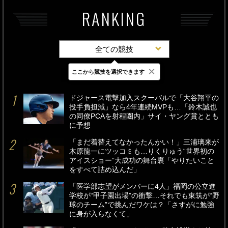
RANKING
全ての競技
×
ここから競技を選択できます
最新
24時間
週間
ドジャース電撃加入スクーバルで「大谷翔平の
投手負担減」なら4年連続MVPも…「鈴木誠也
の同僚PCAを射程圏内」サイ・ヤング賞ととも
に予想
「まだ着替えてなかったんかい！」三浦璃来が
木原龍一にツッコミも…りくりゅう“世界初の
アイスショー”大成功の舞台裏「やりたいこと
をすべて詰め込んだ」
「医学部志望がメンバーに4人」福岡の公立進
学校が“甲子園出場”の衝撃…それでも東筑が“野
球のチーム”で挑んだワケは？「さすがに勉強
に身が入らなくて」