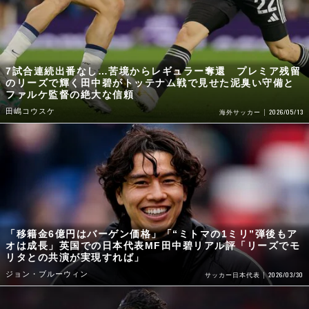
7試合連続出番なし…苦境からレギュラー奪還 プレミア残留
のリーズで輝く田中碧がトッテナム戦で見せた泥臭い守備と
ファルケ監督の絶大な信頼
田嶋コウスケ
2026/05/13
海外サッカー
「移籍金6億円はバーゲン価格」「“ミトマの1ミリ”弾後もア
オは成長」英国での日本代表MF田中碧リアル評「リーズでモ
リタとの共演が実現すれば」
ジョン・ブルーウィン
2026/03/30
サッカー日本代表