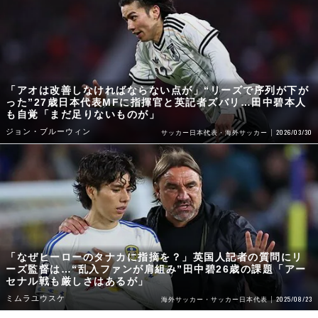
「アオは改善しなければならない点が」“リーズで序列が下が
った”27歳日本代表MFに指揮官と英記者ズバリ…田中碧本人
も自覚「まだ足りないものが」
ジョン・ブルーウィン
2026/03/30
サッカー日本代表・海外サッカー
「なぜヒーローのタナカに指摘を？」英国人記者の質問にリ
ーズ監督は…“乱入ファンが肩組み”田中碧26歳の課題「アー
セナル戦も厳しさはあるが」
ミムラユウスケ
2025/08/23
海外サッカー・サッカー日本代表