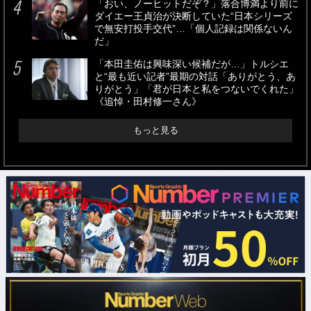
「おい、ノーヒットだぞ？」落合博満より前に
ダイエー王貞治が決断していた“日本シリーズ
で無安打投手交代”…「個人記録は関係ないん
だ」
「本田圭佑は興味深い候補だが…」トルシエ
と“最も近い記者”最期の対話「ありがとう、あ
りがとう」「君が日本と私をつないでくれた」
《追悼・田村修一さん》
もっと見る