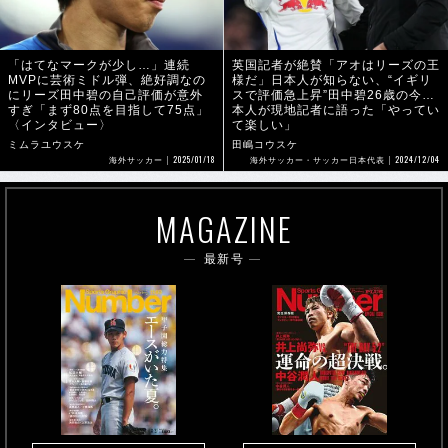
「はてなマークが少し…」連続
英国記者が絶賛「アオはリーズの王
MVPに芸術ミドル弾、絶好調なの
様だ」日本人が知らない、“イギリ
にリーズ田中碧の自己評価が意外
スで評価急上昇”田中碧26歳の今…
すぎ「まず80点を目指して75点」
本人が現地記者に語った「やってい
〈インタビュー〉
て楽しい」
ミムラユウスケ
田嶋コウスケ
2025/01/18
2024/12/04
海外サッカー
海外サッカー・サッカー日本代表
MAGAZINE
最新号