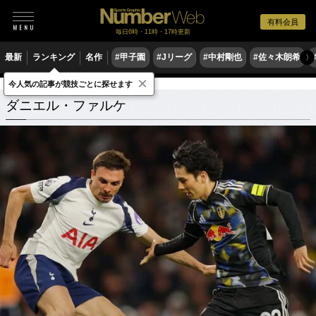
有料会員
毎日6時・11時・17時更新
最新
ランキング
名作
#甲子園
#Jリーグ
#中村剛也
#佐々木朗希
〉
×
今人気の記事が競技ごとに探せます
ダニエル・ファルケ
関連記事
ダニエル・ファルケ