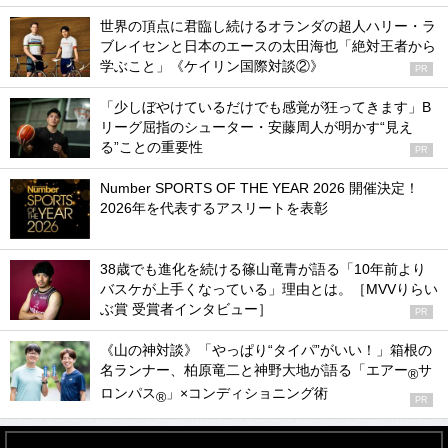
世界の頂点に君臨し続けるオランダの超人ハリー・ラ
ブレイセンと日本のエースの太田海也「絶対王者から
学ぶこと」《ケイリン国際対談②》
PR
「少しぼやけているだけでも感覚が狂ってきます」B
リーグ屈指のシューター・安藤周人が明かす“見え
る”ことの重要性
PR
Number SPORTS OF THE YEAR 2026 開催決定！
2026年を代表するアスリートを表彰
38歳でも進化を続ける篠山竜青が語る「10年前より
バスケが上手くなっている」理由とは。［MVVりらい
ぶ賞 受賞者インタビュー］
PR
《山の神対談》「やっぱり“タイパ”がいい！」箱根の
名ランナー、柏原竜二と神野大地が語る「エアー
サ
®
ロンパス
」×コンディショニング術
®
PR