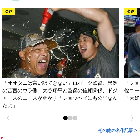
名作
名作
「オオタニは言い訳できない」ロバーツ監督、異例
「ショ
の苦言のウラ側…大谷翔平と監督の信頼関係、ドジ
僚コー
ャースのエースが明かす「ショウヘイにも公平なん
「大好
だよ」
その他の名作記事 >