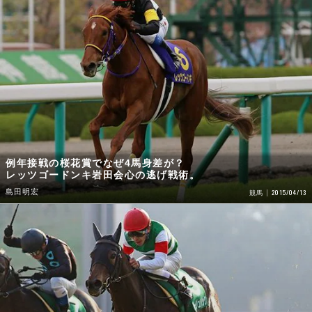
例年接戦の桜花賞でなぜ4馬身差が？
レッツゴードンキ岩田会心の逃げ戦術。
島田明宏
2015/04/13
競馬