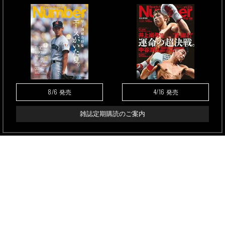
8/6
4/16
発売
発売
雑誌定期購読のご案内