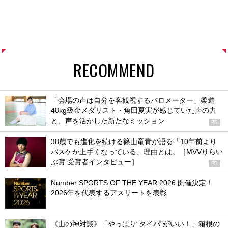
RECOMMEND
「会場の声は自分を客観視するバロメーター」柔道
48kg級金メダリスト・角田夏実が感じていた声の力
と、声を活かした新たなミッション
PR
38歳でも進化を続ける篠山竜青が語る「10年前より
バスケが上手くなっている」理由とは。［MVVりらい
ぶ賞 受賞者インタビュー］
PR
Number SPORTS OF THE YEAR 2026 開催決定！
2026年を代表するアスリートを表彰
《山の神対談》「やっぱり“タイパ”がいい！」箱根の