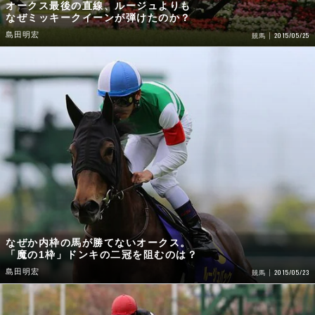
オークス最後の直線、ルージュよりも
なぜミッキークイーンが弾けたのか？
島田明宏
2015/05/25
競馬
なぜか内枠の馬が勝てないオークス。
「魔の1枠」ドンキの二冠を阻むのは？
島田明宏
2015/05/23
競馬