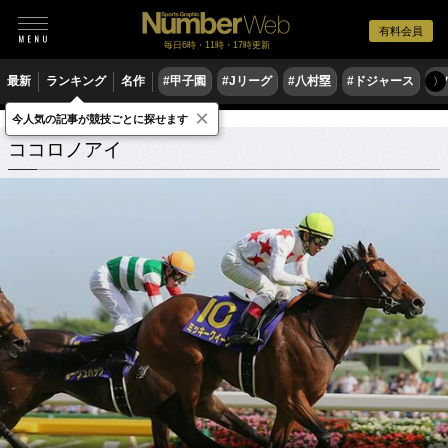
有料会員
毎日6時・11時・17時更新
最新
ランキング
名作
#甲子園
#Jリーグ
#八村塁
#ドジャース
#
〉
×
今人気の記事が競技ごとに探せます
ココロノアイ
関連記事
ココロノアイ