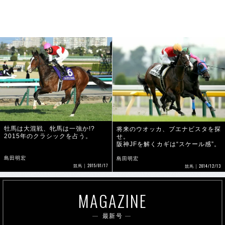
牡馬は大混戦、牝馬は一強か!?
将来のウオッカ、ブエナビスタを探
2015年のクラシックを占う。
せ。
阪神JFを解くカギは“スケール感”。
島田明宏
島田明宏
2015/01/17
2014/12/13
競馬
競馬
MAGAZINE
最新号