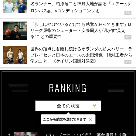
名ランナー、柏原竜二と神野大地が語る「エアー
サ
®
ロンパス
」×コンディショニング術
®
PR
「少しぼやけているだけでも感覚が狂ってきます」B
リーグ屈指のシューター・安藤周人が明かす“見え
る”ことの重要性
PR
世界の頂点に君臨し続けるオランダの超人ハリー・ラ
ブレイセンと日本のエースの太田海也「絶対王者から
学ぶこと」《ケイリン国際対談②》
PR
RANKING
全ての競技
×
ここから競技を選択できます
最新
24時間
週間
「おい、ノーヒットだぞ？」落合博満より前に