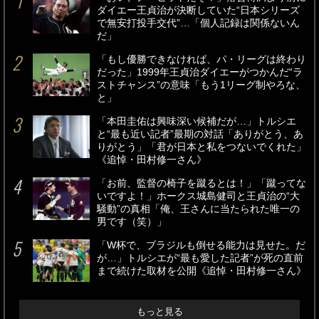
ダイエー王貞治が決断していた“日本シリーズ
で無安打投手交代”…「個人記録は関係ないん
だ」
「もし優勝できなければ、パ・リーグは終わり
だった」1999年王貞治ダイエーがつかんだ“ラ
ストチャンス”の意味「もう1リーグ制やろな、
と」
「本田圭佑は興味深い候補だが…」トルシエ
と“最も近い記者”最期の対話「ありがとう、あ
りがとう」「君が日本と私をつないでくれた」
《追悼・田村修一さん》
「お前、監督の椅子を蹴るとは！」「蹴ってな
いですよ！」ホークス城島健司と王貞治の“大
騒動”の真相「俺、王さんに当たられた唯一の
男です（笑）」
「W杯で、ブラジルも倒せる能力は見せた。だ
が…」トルシエが“最も愛した記者”が死の直前
まで続けた取材を公開《追悼・田村修一さん》
もっと見る