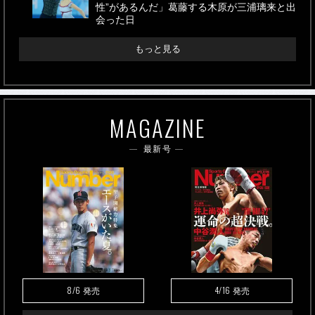
性”があるんだ」葛藤する木原が三浦璃来と出
会った日
もっと見る
MAGAZINE
最新号
8/6
4/16
発売
発売