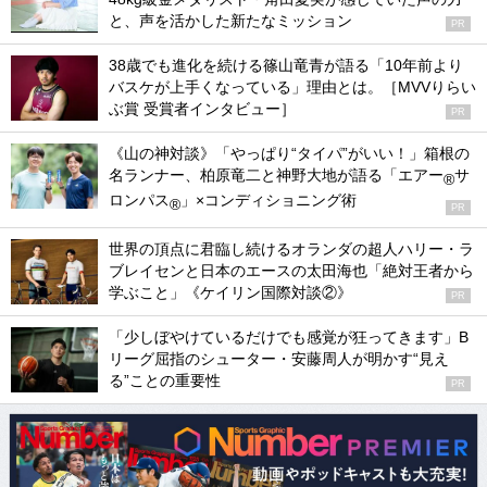
と、声を活かした新たなミッション
PR
38歳でも進化を続ける篠山竜青が語る「10年前より
バスケが上手くなっている」理由とは。［MVVりらい
ぶ賞 受賞者インタビュー］
PR
《山の神対談》「やっぱり“タイパ”がいい！」箱根の
名ランナー、柏原竜二と神野大地が語る「エアー
サ
®
ロンパス
」×コンディショニング術
®
PR
世界の頂点に君臨し続けるオランダの超人ハリー・ラ
ブレイセンと日本のエースの太田海也「絶対王者から
学ぶこと」《ケイリン国際対談②》
PR
「少しぼやけているだけでも感覚が狂ってきます」B
リーグ屈指のシューター・安藤周人が明かす“見え
る”ことの重要性
PR