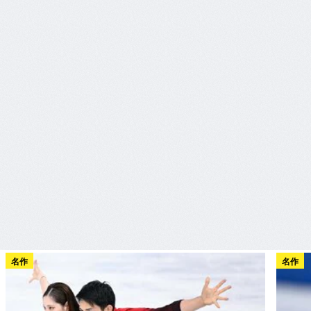
名作
名作