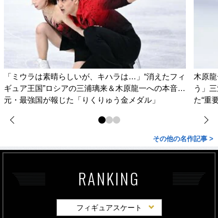
「ミウラは素晴らしいが、キハラは…」“消えたフィ
木原龍
ギュア王国”ロシアの三浦璃来＆木原龍一への本音…
う」三
元・最強国が報じた「りくりゅう金メダル」
た“重
その他の名作記事 >
RANKING
フィギュアスケート