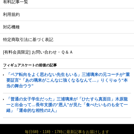
有料記事一覧
利用規約
対応機種
特定商取引法に基づく表記
[有料会員限定] お問い合わせ・Ｑ＆Ａ
フィギュアスケートの前後の記事
「ペア転向をよく思わない先生もいる」三浦璃来の元コーチが“重
要証言”「あの璃来がこんなに強くなるなんて…」りくりゅう“本
当の舞台ウラ”
「普通の女子学生だった」三浦璃来が「ひたすら真面目」木原龍
一と出会って…長年支援の“恩人”が見た「食べたいものも全て一
緒」「運命的な相性の2人」
毎日6時・11時・17時に最新記事をお届けします