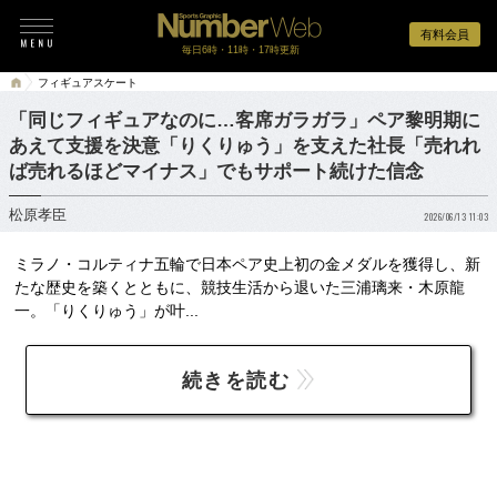
有料会員
毎日6時・11時・17時更新
フィギュアスケート
「同じフィギュアなのに…客席ガラガラ」ペア黎明期に
あえて支援を決意「りくりゅう」を支えた社長「売れれ
ば売れるほどマイナス」でもサポート続けた信念
松原孝臣
2026/06/13 11:03
ミラノ・コルティナ五輪で日本ペア史上初の金メダルを獲得し、新
たな歴史を築くとともに、競技生活から退いた三浦璃来・木原龍
一。「りくりゅう」が叶...
続きを読む