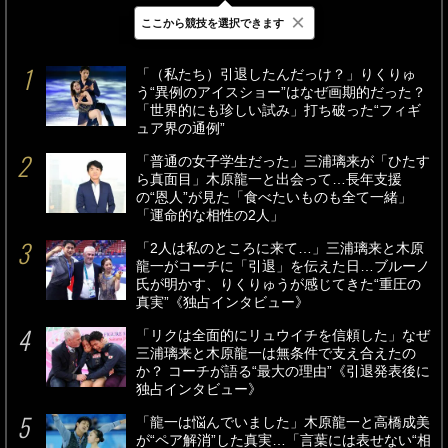
×
ここから競技を選択できます
最新
24時間
週間
「（私たち）引退したんだっけ？」りくりゅ
う“異例のアイスショー”はなぜ画期的だった？
「世界的にも珍しい試み」打ち破った“フィギ
ュア界の通例”
「普通の女子学生だった」三浦璃来が「ひたす
ら真面目」木原龍一と出会って…長年支援
の“恩人”が見た「食べたいものも全て一緒」
「運命的な相性の2人」
「2人は私のところに来て…」三浦璃来と木原
龍一がコーチに「引退」を伝えた日…ブルーノ
氏が明かす、りくりゅうが感じてきた“重圧の
真実”《独占インタビュー》
「リクは全面的にリュウイチを信頼した」なぜ
三浦璃来と木原龍一は無条件で支え合えたの
か？ コーチが語る“最大の理由”《引退発表後に
独占インタビュー》
「龍一は悩んでいました」木原龍一と高橋成美
が“ペア解消”した真実…「言葉には表せない“相